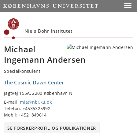
Start
Toggl
Niels Bohr Institutet
Michael
Ingemann Andersen
Specialkonsulent
The Cosmic Dawn Center
Jagtvej 155A, 2200 København N
E-mail:
mia@nbi.ku.dk
Telefon: +4535325992
Mobil: +4521849614
SE FORSKERPROFIL OG PUBLIKATIONER