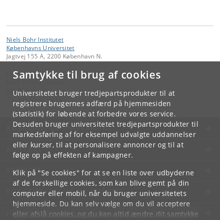
Niels Bohr Institutet
Københavns Universitet
Jagtvej 155 A, 2200 København N.
Samtykke til brug af cookies
Kontakt:
Niels Bohr Institutet
NBI
@
nbi
.
ku
.
dk
Universitetet bruger tredjepartsprodukter til at
Tlf:
+45 35 32 79 00
registrere brugernes adfærd på hjemmesiden
(statistik) for løbende at forbedre vores service.
Desuden bruger universitetet tredjepartsprodukter til
KØBENHAVNS UNIVERSITET
markedsføring af for eksempel udvalgte uddannelser
eller kurser, til at personalisere annoncer og til at
KONTAKT
følge op på effekten af kampagner.
SERVICES
Klik på "Se cookies" for at se en liste over udbyderne
af de forskellige cookies, som kan blive gemt på din
FOR STUDERENDE OG ANSATTE
computer eller mobil, når du bruger universitetets
hjemmeside. Du kan selv vælge om du vil acceptere
JOB OG KARRIERE
eller afslå cookies, og du kan altid ændre dit samtykke