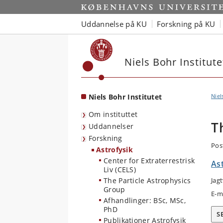
Start
Uddannelse på KU
Forskning på KU
Niels Bohr Institute
Niels Bohr Institutet
Niel
Om instituttet
T
Uddannelser
Forskning
Pos
Astrofysik
Center for Extraterrestrisk
As
Liv (CELS)
The Particle Astrophysics
Jag
Group
E-m
Afhandlinger: BSc, MSc,
PhD
S
Publikationer Astrofysik