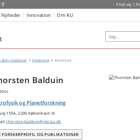
Find vej
F
Nyheder
Innovation
Om KU
t
s Bohr Institutet
Forskning
Astrofysik
horsten Balduin
tdoc
trofysik og Planetforskning
tvej 155A, 2200 København N
ail:
thorsten.balduin@nbi.ku.dk
E FORSKERPROFIL OG PUBLIKATIONER