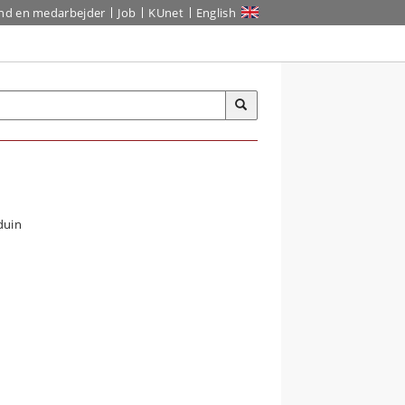
ind en medarbejder
Job
KUnet
English