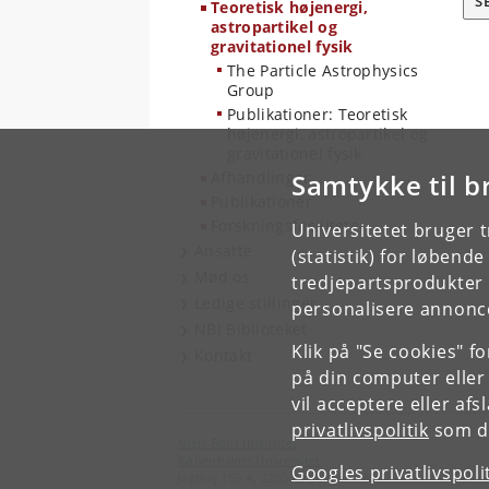
S
Teoretisk højenergi,
astropartikel og
gravitationel fysik
The Particle Astrophysics
Group
Publikationer: Teoretisk
højenergi, astropartikel og
gravitationel fysik
Afhandlinger
Samtykke til b
Publikationer
Forskningsfaciliteter
Universitetet bruger 
Ansatte
(statistik) for løbend
Mød os
tredjepartsprodukter t
Ledige stillinger
personalisere annonce
NBI Biblioteket
Klik på "Se cookies" f
Kontakt
på din computer eller
vil acceptere eller af
privatlivspolitik
som du
Niels Bohr Institutet
Københavns Universitet
Googles privatlivspoli
Jagtvej 155 A, 2200 København N.