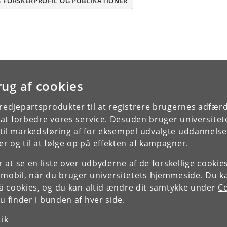
E FORSKERPROFIL OG PUBLIKATIONER
rug af cookies
tredjepartsprodukter til at registrere brugernes adfæ
e at forbedre vores service. Desuden bruger universitet
il markedsføring af for eksempel udvalgte uddannelser e
r og til at følge op på effekten af kampagner.
or at se en liste over udbyderne af de forskellige cooki
 mobil, når du bruger universitetets hjemmeside. Du k
slå cookies, og du kan altid ændre dit samtykke under
Co
 finder i bunden af hver side.
tik