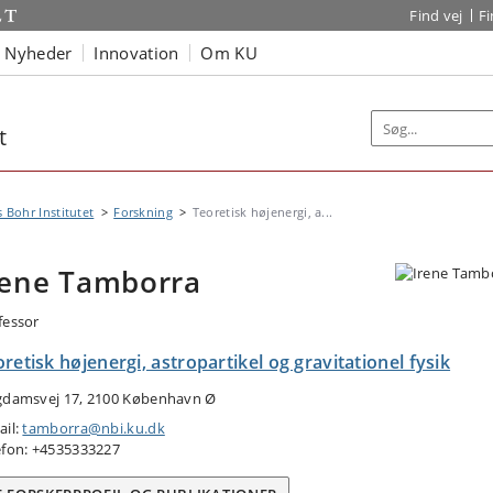
Find vej
F
Nyheder
Innovation
Om KU
t
s Bohr Institutet
Forskning
Teoretisk højenergi, a...
rene Tamborra
fessor
retisk højenergi, astropartikel og gravitationel fysik
gdamsvej 17, 2100 København Ø
ail:
tamborra@nbi.ku.dk
efon: +4535333227