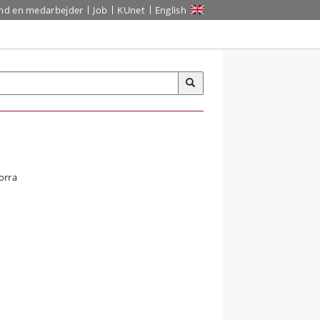
ind en medarbejder
Job
KUnet
English