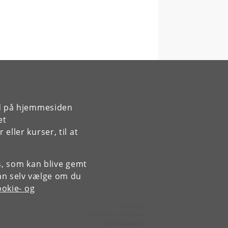
rd på hjemmesiden
et
ller kurser, til at
es, som kan blive gemt
an selv vælge om du
okie- og
Kontakt:
Niels Bohr Institutet
NBI
@
nbi
.
ku
.
dk