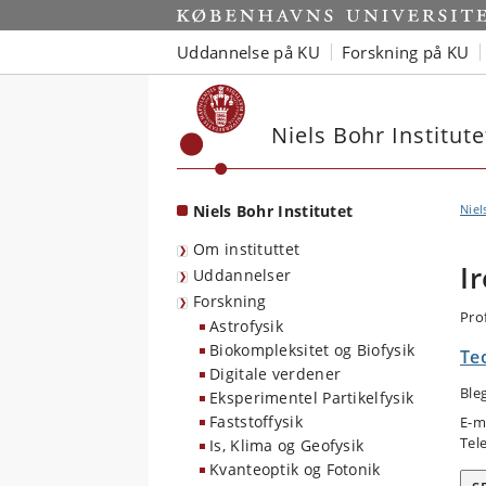
Start
Uddannelse på KU
Forskning på KU
Niels Bohr Institute
Niels Bohr Institutet
Niel
Om instituttet
I
Uddannelser
Forskning
Pro
Astrofysik
Biokompleksitet og Biofysik
Teo
Digitale verdener
Ble
Eksperimentel Partikelfysik
Faststoffysik
E-m
Tel
Is, Klima og Geofysik
Kvanteoptik og Fotonik