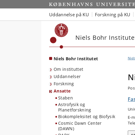
Start
Uddannelse på KU
Forskning på KU
Niels Bohr Institute
Niels Bohr Institutet
Niel
Om instituttet
N
Uddannelser
Forskning
Pos
Ansatte
Staben
Fas
Astrofysik og
Uni
Planetforskning
Biokompleksitet og Biofysik
E-m
Cosmic Dawn Center
Tel
(DAWN)