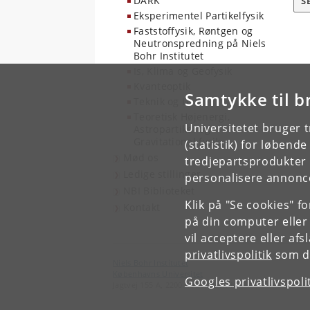
DARK
S
Eksperimentel Partikelfysik
Faststoffysik, Røntgen og
Neutronspredning på Niels
Bohr Institutet
Is, Klima og Geofysik
Kvanteoptik
Samtykke til b
Teknik og IT
Teoretisk Højenergi,
Universitetet bruger 
Astropartikel og
Gravitationel fysik
(statistik) for løbend
Mød os
tredjepartsprodukter t
Ledige stillinger
personalisere annonce
NBI Biblioteket
Klik på "Se cookies" f
Kontakt
på din computer eller
vil acceptere eller af
privatlivspolitik
som du
Niels Bohr Institutet
Københavns Universitet
Googles privatlivspoli
Jagtvej 155 A, 2200 København N.