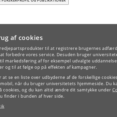
E FORSKERPROFIL OG PUBLIKATIONER
rug af cookies
tredjepartsprodukter til at registrere brugernes adfæ
e at forbedre vores service. Desuden bruger universitet
il markedsføring af for eksempel udvalgte uddannelser e
r og til at følge op på effekten af kampagner.
or at se en liste over udbyderne af de forskellige cooki
 mobil, når du bruger universitetets hjemmeside. Du k
slå cookies, og du kan altid ændre dit samtykke under
Co
 finder i bunden af hver side.
tik