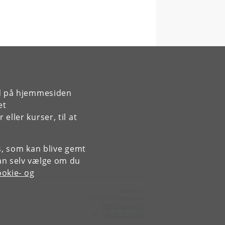
rd på hjemmesiden
et
ller kurser, til at
es, som kan blive gemt
an selv vælge om du
okie- og
Kontakt:
Niels Bohr Institutet
NBI
@
nbi
.
ku
.
dk
Tlf:
+45 35 32 79 00