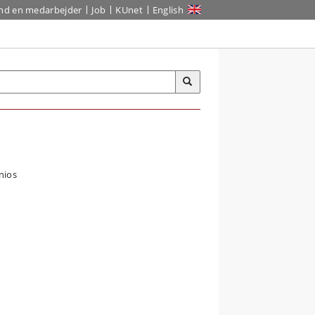
ind en medarbejder
Job
KUnet
English