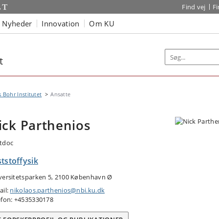
Find vej
F
Nyheder
Innovation
Om KU
t
s Bohr Institutet
Ansatte
ick Parthenios
tdoc
tstoffysik
versitetsparken 5, 2100 København Ø
ail:
nikolaos.parthenios@nbi.ku.dk
efon: +4535330178