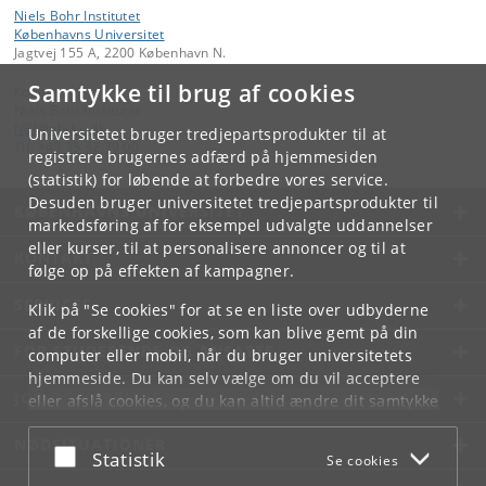
Niels Bohr Institutet
Københavns Universitet
Jagtvej 155 A, 2200 København N.
Samtykke til brug af cookies
Kontakt:
Niels Bohr Institutet
NBI
@
nbi
.
ku
.
dk
Universitetet bruger tredjepartsprodukter til at
Tlf:
+45 35 32 79 00
registrere brugernes adfærd på hjemmesiden
(statistik) for løbende at forbedre vores service.
Desuden bruger universitetet tredjepartsprodukter til
KØBENHAVNS UNIVERSITET
markedsføring af for eksempel udvalgte uddannelser
eller kurser, til at personalisere annoncer og til at
KONTAKT
følge op på effekten af kampagner.
SERVICES
Klik på "Se cookies" for at se en liste over udbyderne
af de forskellige cookies, som kan blive gemt på din
FOR STUDERENDE OG ANSATTE
computer eller mobil, når du bruger universitetets
hjemmeside. Du kan selv vælge om du vil acceptere
JOB OG KARRIERE
eller afslå cookies, og du kan altid ændre dit samtykke
under
Cookie- og privatlivspolitik
som du finder i
NØDSITUATIONER
bunden af hver side.
Acceptér eller afslå
Statistik
Se cookies
Googles privatlivspolitik