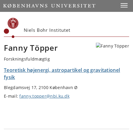
Start
Toggl
Niels Bohr Institutet
Fanny Töpper
Forskningsfuldmægtig
Teoretisk højenergi, astropartikel og gravitationel
fysik
Blegdamsvej 17, 2100 København Ø
E-mail:
fanny.topper@nbi.ku.dk