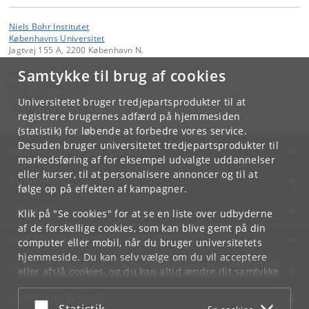
Niels Bohr Institutet
Københavns Universitet
Jagtvej 155 A, 2200 København N.
Samtykke til brug af cookies
Kontakt:
Niels Bohr Institutet
NBI
@
nbi
.
ku
.
dk
Universitetet bruger tredjepartsprodukter til at
Tlf:
+45 35 32 79 00
registrere brugernes adfærd på hjemmesiden
(statistik) for løbende at forbedre vores service.
Desuden bruger universitetet tredjepartsprodukter til
KØBENHAVNS UNIVERSITET
markedsføring af for eksempel udvalgte uddannelser
eller kurser, til at personalisere annoncer og til at
KONTAKT
følge op på effekten af kampagner.
SERVICES
Klik på "Se cookies" for at se en liste over udbyderne
af de forskellige cookies, som kan blive gemt på din
FOR STUDERENDE OG ANSATTE
computer eller mobil, når du bruger universitetets
hjemmeside. Du kan selv vælge om du vil acceptere
JOB OG KARRIERE
eller afslå cookies, og du kan altid ændre dit samtykke
under
Cookie- og privatlivspolitik
som du finder i
NØDSITUATIONER
bunden af hver side.
Acceptér eller afslå
Statistik