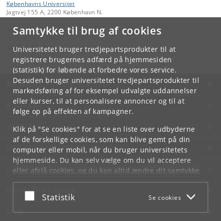
Københavns Universitet
Jagtvej 155 A, 2200 København N.
Samtykke til brug af cookies
Kontakt:
Niels Bohr Institutet
NBI
@
nbi
.
ku
.
dk
Universitetet bruger tredjepartsprodukter til at
Tlf:
+45 35 32 79 00
registrere brugernes adfærd på hjemmesiden
(statistik) for løbende at forbedre vores service.
Desuden bruger universitetet tredjepartsprodukter til
KØBENHAVNS UNIVERSITET
markedsføring af for eksempel udvalgte uddannelser
eller kurser, til at personalisere annoncer og til at
KONTAKT
følge op på effekten af kampagner.
SERVICES
Klik på "Se cookies" for at se en liste over udbyderne
af de forskellige cookies, som kan blive gemt på din
FOR STUDERENDE OG ANSATTE
computer eller mobil, når du bruger universitetets
hjemmeside. Du kan selv vælge om du vil acceptere
JOB OG KARRIERE
eller afslå cookies, og du kan altid ændre dit samtykke
under
Cookie- og privatlivspolitik
som du finder i
NØDSITUATIONER
bunden af hver side.
Acceptér eller afslå
Statistik
Se cookies
Googles privatlivspolitik
WEB