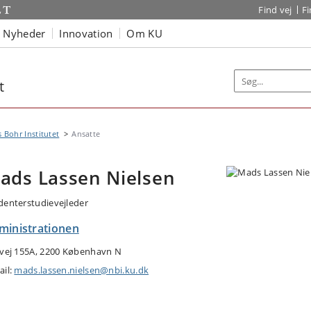
Find vej
F
Nyheder
Innovation
Om KU
t
s Bohr Institutet
Ansatte
ads Lassen Nielsen
denterstudievejleder
ministrationen
tvej 155A, 2200 København N
ail:
mads.lassen.nielsen@nbi.ku.dk