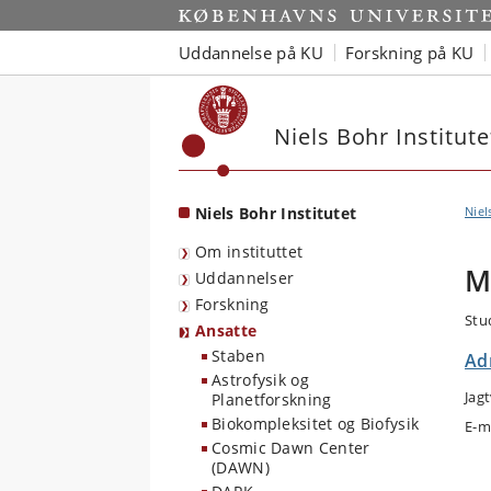
Start
Uddannelse på KU
Forskning på KU
Niels Bohr Institute
Niels Bohr Institutet
Niel
Om instituttet
M
Uddannelser
Forskning
Stu
Ansatte
Staben
Ad
Astrofysik og
Jag
Planetforskning
Biokompleksitet og Biofysik
E-m
Cosmic Dawn Center
(DAWN)