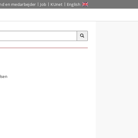
ind en medarbejder
Job
KUnet
English