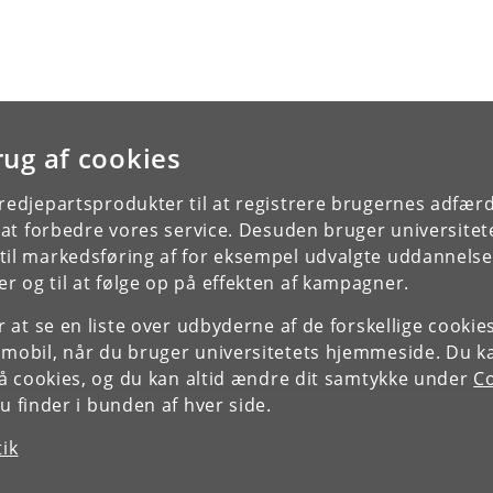
rug af cookies
tredjepartsprodukter til at registrere brugernes adfæ
e at forbedre vores service. Desuden bruger universitet
il markedsføring af for eksempel udvalgte uddannelser e
r og til at følge op på effekten af kampagner.
or at se en liste over udbyderne af de forskellige cooki
 mobil, når du bruger universitetets hjemmeside. Du k
slå cookies, og du kan altid ændre dit samtykke under
Co
 finder i bunden af hver side.
tik