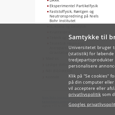
DARK
Eksperimentel Partikelfysik
Faststoffysik, Røntgen og
Neutronspredning på Niels
Bohr Institutet
Is, Klima og Geofysik
Kvanteoptik
Samtykke til b
Teknik og IT
Teoretisk Højenergi,
Universitetet bruger 
Astropartikel og
Gravitationel fysik
(statistik) for løbend
Mød os
tredjepartsprodukter t
Ledige stillinger
personalisere annonce
NBI Biblioteket
Klik på "Se cookies" f
Kontakt
på din computer eller
vil acceptere eller af
privatlivspolitik
som du
Niels Bohr Institutet
Københavns Universitet
Googles privatlivspoli
Jagtvej 155 A, 2200 København N.