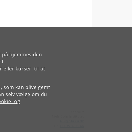
rd på hjemmesiden
et
ller kurser, til at
es, som kan blive gemt
an selv vælge om du
okie- og
Kontakt:
Niels Bohr Institutet
NBI
@
nbi
.
ku
.
dk
Tlf:
+45 35 32 79 00