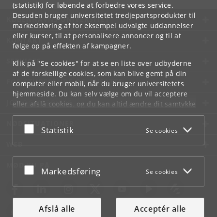
(statistik) for løbende at forbedre vores service.
Desuden bruger universitetet tredjepartsprodukter til
KØBENHAVNS UNIVERSITET
markedsføring af for eksempel udvalgte uddannelser
eller kurser, til at personalisere annoncer og til at
KONTAKT
følge op på effekten af kampagner.
SERVICES
Klik på "Se cookies" for at se en liste over udbyderne
af de forskellige cookies, som kan blive gemt på din
FOR STUDERENDE OG ANSATTE
computer eller mobil, når du bruger universitetets
hjemmeside. Du kan selv vælge om du vil acceptere
JOB OG KARRIERE
eller afslå cookies, og du kan altid ændre dit samtykke
under
Cookie- og privatlivspolitik
som du finder i
NØDSITUATIONER
bunden af hver side.
Acceptér eller afslå
Statistik
Se cookies
Googles privatlivspolitik
WEB
MØD KU PÅ
Acceptér eller afslå
Markedsføring
Se cookies
Afslå alle
Acceptér alle