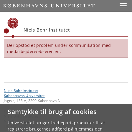
Start
Toggl
Niels Bohr Institutet
Der opstod et problem under kommunikation med
medarbejderwebservicen.
Niels Bohr Institutet
Københavns Universitet
Jagtvej 155 A, 2200 København N.
Samtykke til brug af cookies
Kontakt:
Niels Bohr Institutet
NBI
@
nbi
.
ku
.
dk
Universitetet bruger tredjepartsprodukter til at
Tlf:
+45 35 32 79 00
registrere brugernes adfærd på hjemmesiden