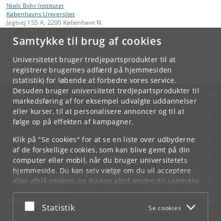
Niels Bohr Institutet
Københavns Universitet
Jagtvej 155 A, 2200 København N.
Samtykke til brug af cookies
Kontakt:
Niels Bohr Institutet
NBI
@
nbi
.
ku
.
dk
Universitetet bruger tredjepartsprodukter til at
Tlf:
+45 35 32 79 00
registrere brugernes adfærd på hjemmesiden
(statistik) for løbende at forbedre vores service.
Desuden bruger universitetet tredjepartsprodukter til
KØBENHAVNS UNIVERSITET
markedsføring af for eksempel udvalgte uddannelser
eller kurser, til at personalisere annoncer og til at
KONTAKT
følge op på effekten af kampagner.
SERVICES
Klik på "Se cookies" for at se en liste over udbyderne
af de forskellige cookies, som kan blive gemt på din
FOR STUDERENDE OG ANSATTE
computer eller mobil, når du bruger universitetets
hjemmeside. Du kan selv vælge om du vil acceptere
JOB OG KARRIERE
eller afslå cookies, og du kan altid ændre dit samtykke
under
Cookie- og privatlivspolitik
som du finder i
NØDSITUATIONER
bunden af hver side.
Acceptér eller afslå
Statistik
Se cookies
Googles privatlivspolitik