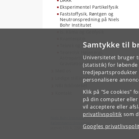
DARK
Eksperimentel Partikelfysik
Faststoffysik, Røntgen og
Neutronspredning på Niels
Bohr Institutet
Is, Klima og Geofysik
Kvanteoptik
Samtykke til b
Teknik og IT
Teoretisk Højenergi,
Universitetet bruger 
Astropartikel og
Gravitationel fysik
(statistik) for løbend
Mød os
tredjepartsprodukter t
Ledige stillinger
personalisere annonce
NBI Biblioteket
Klik på "Se cookies" f
Kontakt
på din computer eller
vil acceptere eller af
privatlivspolitik
som du
Niels Bohr Institutet
Københavns Universitet
Googles privatlivspoli
Jagtvej 155 A, 2200 København N.