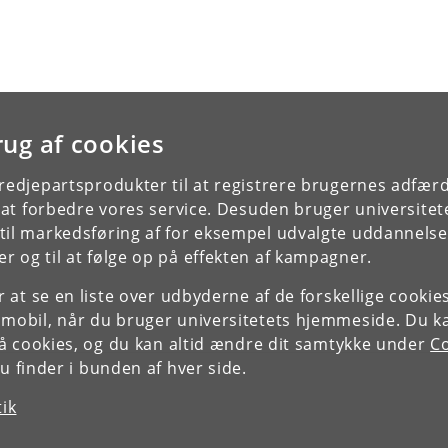
rug af cookies
tredjepartsprodukter til at registrere brugernes adfæ
e at forbedre vores service. Desuden bruger universitet
il markedsføring af for eksempel udvalgte uddannelser e
r og til at følge op på effekten af kampagner.
or at se en liste over udbyderne af de forskellige cooki
 mobil, når du bruger universitetets hjemmeside. Du k
slå cookies, og du kan altid ændre dit samtykke under
Co
 finder i bunden af hver side.
tik