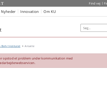
Find vej
F
Nyheder
Innovation
Om KU
t
s Bohr Institutet
Ansatte
er opstod et problem under kommunikation med
edarbejderwebservicen.