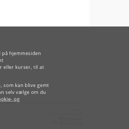
rd på hjemmesiden
et
ller kurser, til at
es, som kan blive gemt
an selv vælge om du
okie- og
Kontakt:
Niels Bohr Institutet
NBI
@
nbi
.
ku
.
dk
Tlf:
+45 35 32 79 00