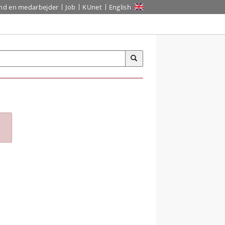
ind en medarbejder
Job
KUnet
English