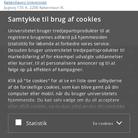
Københavns Universitet
Jagtvej 155 A, 2200 København N.
Samtykke til brug af cookies
Kontakt:
Niels Bohr Institutet
NBI
@
nbi
.
ku
.
dk
Universitetet bruger tredjepartsprodukter til at
Tlf:
+45 35 32 79 00
registrere brugernes adfærd på hjemmesiden
(statistik) for løbende at forbedre vores service.
Desuden bruger universitetet tredjepartsprodukter til
KØBENHAVNS UNIVERSITET
markedsføring af for eksempel udvalgte uddannelser
eller kurser, til at personalisere annoncer og til at
KONTAKT
følge op på effekten af kampagner.
SERVICES
Klik på "Se cookies" for at se en liste over udbyderne
af de forskellige cookies, som kan blive gemt på din
FOR STUDERENDE OG ANSATTE
computer eller mobil, når du bruger universitetets
hjemmeside. Du kan selv vælge om du vil acceptere
JOB OG KARRIERE
eller afslå cookies, og du kan altid ændre dit samtykke
under
Cookie- og privatlivspolitik
som du finder i
NØDSITUATIONER
bunden af hver side.
Acceptér eller afslå
Statistik
Se cookies
Googles privatlivspolitik
WEB