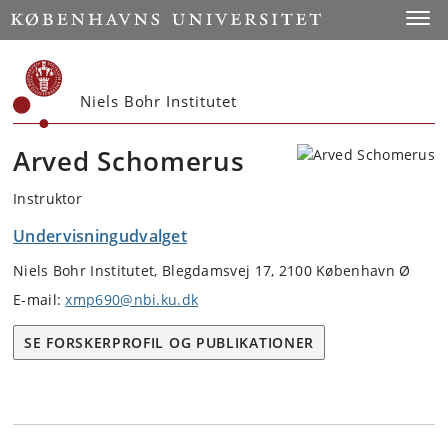
Start
Toggl
Niels Bohr Institutet
Arved Schomerus
Instruktor
Undervisningudvalget
Niels Bohr Institutet, Blegdamsvej 17, 2100 København Ø
E-mail:
xmp690@nbi.ku.dk
SE FORSKERPROFIL OG PUBLIKATIONER