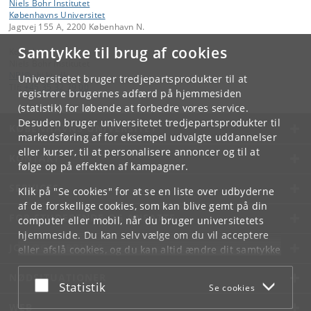
Niels Bohr Institutet
Københavns Universitet
Jagtvej 155 A, 2200 København N.
Samtykke til brug af cookies
Kontakt:
Niels Bohr Institutet
NBI
@
nbi
.
ku
.
dk
Universitetet bruger tredjepartsprodukter til at
Tlf:
+45 35 32 79 00
registrere brugernes adfærd på hjemmesiden
(statistik) for løbende at forbedre vores service.
Desuden bruger universitetet tredjepartsprodukter til
KØBENHAVNS UNIVERSITET
markedsføring af for eksempel udvalgte uddannelser
eller kurser, til at personalisere annoncer og til at
KONTAKT
følge op på effekten af kampagner.
SERVICES
Klik på "Se cookies" for at se en liste over udbyderne
af de forskellige cookies, som kan blive gemt på din
FOR STUDERENDE OG ANSATTE
computer eller mobil, når du bruger universitetets
hjemmeside. Du kan selv vælge om du vil acceptere
JOB OG KARRIERE
eller afslå cookies, og du kan altid ændre dit samtykke
under
Cookie- og privatlivspolitik
som du finder i
NØDSITUATIONER
bunden af hver side.
Acceptér eller afslå
Statistik
Se cookies
Googles privatlivspolitik
WEB