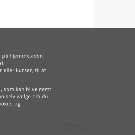
rd på hjemmesiden
et
ller kurser, til at
es, som kan blive gemt
an selv vælge om du
okie- og
Kontakt:
Niels Bohr Institutet
NBI
@
nbi
.
ku
.
dk
Tlf:
+45 35 32 79 00