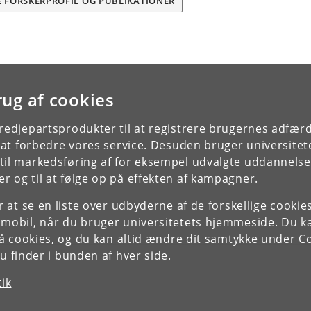
E FORSKERPROFIL OG PUBLIKATIONER
rug af cookies
tredjepartsprodukter til at registrere brugernes adfæ
e at forbedre vores service. Desuden bruger universitet
il markedsføring af for eksempel udvalgte uddannelser e
r og til at følge op på effekten af kampagner.
or at se en liste over udbyderne af de forskellige cooki
 mobil, når du bruger universitetets hjemmeside. Du k
slå cookies, og du kan altid ændre dit samtykke under
Co
 finder i bunden af hver side.
tik