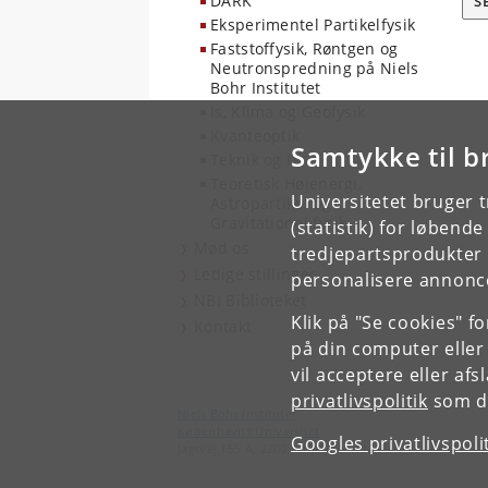
DARK
S
Eksperimentel Partikelfysik
Faststoffysik, Røntgen og
Neutronspredning på Niels
Bohr Institutet
Is, Klima og Geofysik
Kvanteoptik
Samtykke til b
Teknik og IT
Teoretisk Højenergi,
Universitetet bruger 
Astropartikel og
Gravitationel fysik
(statistik) for løbend
Mød os
tredjepartsprodukter t
Ledige stillinger
personalisere annonce
NBI Biblioteket
Klik på "Se cookies" f
Kontakt
på din computer eller
vil acceptere eller af
privatlivspolitik
som du
Niels Bohr Institutet
Københavns Universitet
Googles privatlivspoli
Jagtvej 155 A, 2200 København N.