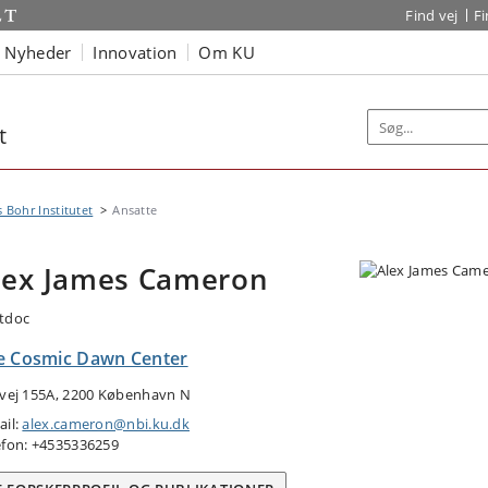
Find vej
F
Nyheder
Innovation
Om KU
t
s Bohr Institutet
Ansatte
lex James Cameron
tdoc
e Cosmic Dawn Center
tvej 155A, 2200 København N
ail:
alex.cameron@nbi.ku.dk
efon: +4535336259