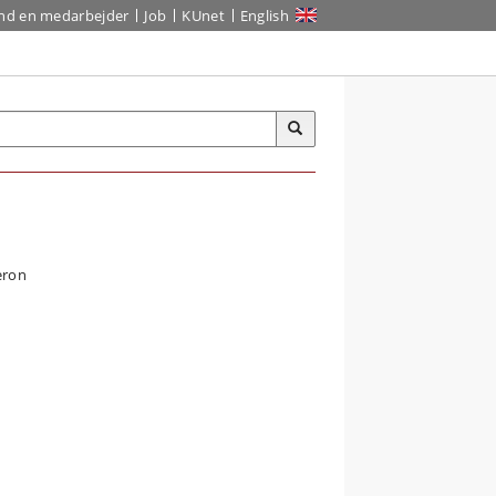
ind en medarbejder
Job
KUnet
English