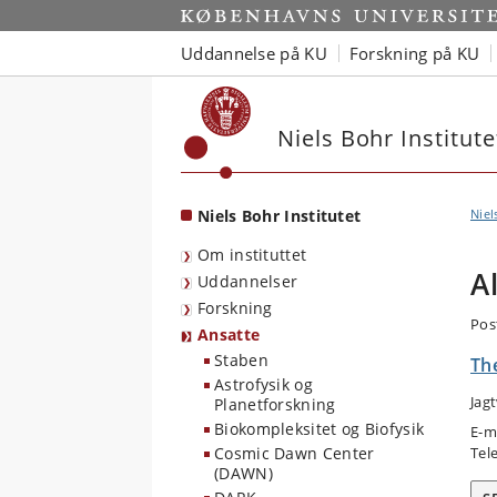
Start
Uddannelse på KU
Forskning på KU
Niels Bohr Institute
Niels Bohr Institutet
Niel
Om instituttet
A
Uddannelser
Forskning
Pos
Ansatte
Staben
Th
Astrofysik og
Jag
Planetforskning
Biokompleksitet og Biofysik
E-m
Cosmic Dawn Center
Tel
(DAWN)