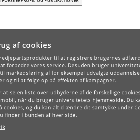
E FORSKERPROFIL OG PUBLIKATIONER
rug af cookies
tredjepartsprodukter til at registrere brugernes adfæ
e at forbedre vores service. Desuden bruger universitet
il markedsføring af for eksempel udvalgte uddannelser e
r og til at følge op på effekten af kampagner.
or at se en liste over udbyderne af de forskellige cooki
 mobil, når du bruger universitetets hjemmeside. Du k
slå cookies, og du kan altid ændre dit samtykke under
Co
 finder i bunden af hver side.
tik