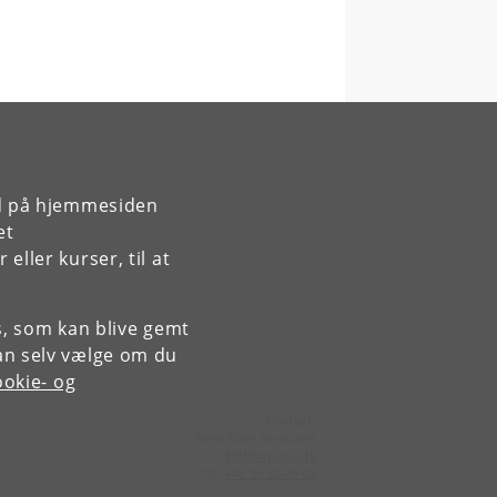
rd på hjemmesiden
et
ller kurser, til at
es, som kan blive gemt
an selv vælge om du
okie- og
Kontakt:
Niels Bohr Institutet
NBI
@
nbi
.
ku
.
dk
Tlf:
+45 35 32 79 00