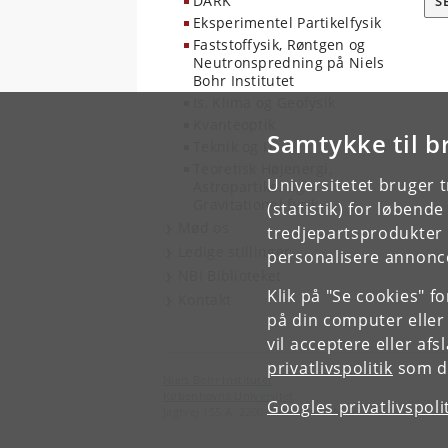
DARK
S
Eksperimentel Partikelfysik
Faststoffysik, Røntgen og
Neutronspredning på Niels
Bohr Institutet
Is, Klima og Geofysik
Kvanteoptik
Samtykke til b
Teknik og IT
Teoretisk Højenergi,
Universitetet bruger 
Astropartikel og
Gravitationel fysik
(statistik) for løbend
Mød os
tredjepartsprodukter t
Ledige stillinger
personalisere annonce
NBI Biblioteket
Klik på "Se cookies" f
Kontakt
på din computer eller
vil acceptere eller af
privatlivspolitik
som du
Niels Bohr Institutet
Københavns Universitet
Googles privatlivspoli
Jagtvej 155 A, 2200 København N.