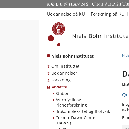
Start
Uddannelse på KU
Forskning på KU
Niels Bohr Institute
Niels Bohr Institutet
Niel
Om instituttet
D
Uddannelser
Forskning
Eks
Ansatte
Staben
Qu
Astrofysik og
Ble
Planetforskning
Køb
Biokompleksitet og Biofysik
Cosmic Dawn Center
E-m
(DAWN)