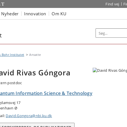
Find vej
F
Nyheder
Innovation
Om KU
t
s Bohr Institutet
Ansatte
avid Rivas Góngora
tern postdoc
antum Information Science & Technology
gdamsvej 17
enhavn Ø
ail:
David.Gongora@nbi.ku.dk