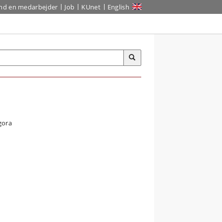
ind en medarbejder
Job
KUnet
English