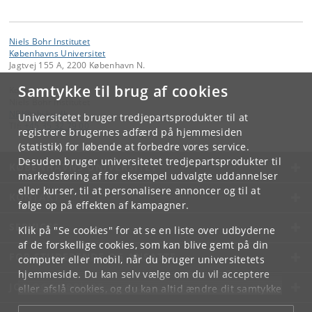
Niels Bohr Institutet
Københavns Universitet
Jagtvej 155 A, 2200 København N.
Samtykke til brug af cookies
Kontakt:
Niels Bohr Institutet
NBI
@
nbi
.
ku
.
dk
Universitetet bruger tredjepartsprodukter til at
Tlf:
+45 35 32 79 00
registrere brugernes adfærd på hjemmesiden
(statistik) for løbende at forbedre vores service.
Desuden bruger universitetet tredjepartsprodukter til
KØBENHAVNS UNIVERSITET
markedsføring af for eksempel udvalgte uddannelser
eller kurser, til at personalisere annoncer og til at
KONTAKT
følge op på effekten af kampagner.
SERVICES
Klik på "Se cookies" for at se en liste over udbyderne
af de forskellige cookies, som kan blive gemt på din
FOR STUDERENDE OG ANSATTE
computer eller mobil, når du bruger universitetets
hjemmeside. Du kan selv vælge om du vil acceptere
JOB OG KARRIERE
eller afslå cookies, og du kan altid ændre dit samtykke
under
Cookie- og privatlivspolitik
som du finder i