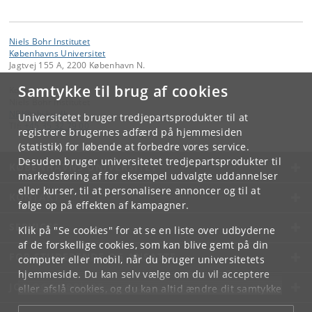
Niels Bohr Institutet
Københavns Universitet
Jagtvej 155 A, 2200 København N.
Samtykke til brug af cookies
Kontakt:
Niels Bohr Institutet
NBI
@
nbi
.
ku
.
dk
Universitetet bruger tredjepartsprodukter til at
Tlf:
+45 35 32 79 00
registrere brugernes adfærd på hjemmesiden
(statistik) for løbende at forbedre vores service.
Desuden bruger universitetet tredjepartsprodukter til
KØBENHAVNS UNIVERSITET
markedsføring af for eksempel udvalgte uddannelser
eller kurser, til at personalisere annoncer og til at
KONTAKT
følge op på effekten af kampagner.
SERVICES
Klik på "Se cookies" for at se en liste over udbyderne
af de forskellige cookies, som kan blive gemt på din
FOR STUDERENDE OG ANSATTE
computer eller mobil, når du bruger universitetets
hjemmeside. Du kan selv vælge om du vil acceptere
JOB OG KARRIERE
eller afslå cookies, og du kan altid ændre dit samtykke
under
Cookie- og privatlivspolitik
som du finder i