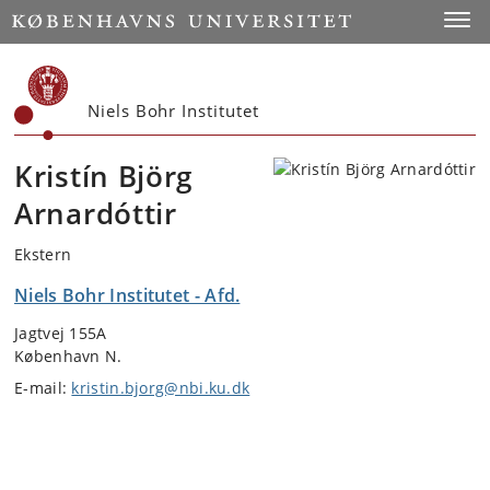
Start
Toggl
Niels Bohr Institutet
Kristín Björg
Arnardóttir
Ekstern
Niels Bohr Institutet - Afd.
Jagtvej 155A
København N.
E-mail:
kristin.bjorg@nbi.ku.dk