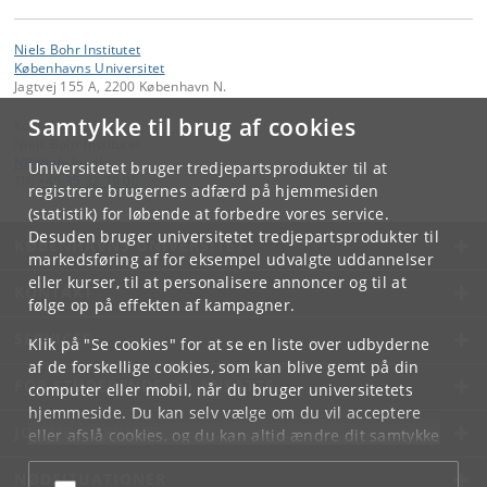
Niels Bohr Institutet
Københavns Universitet
Jagtvej 155 A, 2200 København N.
Samtykke til brug af cookies
Kontakt:
Niels Bohr Institutet
NBI
@
nbi
.
ku
.
dk
Universitetet bruger tredjepartsprodukter til at
Tlf:
+45 35 32 79 00
registrere brugernes adfærd på hjemmesiden
(statistik) for løbende at forbedre vores service.
Desuden bruger universitetet tredjepartsprodukter til
KØBENHAVNS UNIVERSITET
markedsføring af for eksempel udvalgte uddannelser
eller kurser, til at personalisere annoncer og til at
KONTAKT
følge op på effekten af kampagner.
SERVICES
Klik på "Se cookies" for at se en liste over udbyderne
af de forskellige cookies, som kan blive gemt på din
FOR STUDERENDE OG ANSATTE
computer eller mobil, når du bruger universitetets
hjemmeside. Du kan selv vælge om du vil acceptere
JOB OG KARRIERE
eller afslå cookies, og du kan altid ændre dit samtykke
under
Cookie- og privatlivspolitik
som du finder i
NØDSITUATIONER
bunden af hver side.