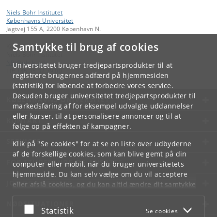
Niels Bohr Institutet
Københavns Universitet
Jagtvej 155 A, 2200 København N.
Samtykke til brug af cookies
Kontakt:
Niels Bohr Institutet
NBI
@
nbi
.
ku
.
dk
Universitetet bruger tredjepartsprodukter til at
Tlf:
+45 35 32 79 00
registrere brugernes adfærd på hjemmesiden
(statistik) for løbende at forbedre vores service.
Desuden bruger universitetet tredjepartsprodukter til
KØBENHAVNS UNIVERSITET
markedsføring af for eksempel udvalgte uddannelser
eller kurser, til at personalisere annoncer og til at
KONTAKT
følge op på effekten af kampagner.
SERVICES
Klik på "Se cookies" for at se en liste over udbyderne
af de forskellige cookies, som kan blive gemt på din
FOR STUDERENDE OG ANSATTE
computer eller mobil, når du bruger universitetets
hjemmeside. Du kan selv vælge om du vil acceptere
JOB OG KARRIERE
eller afslå cookies, og du kan altid ændre dit samtykke
under
Cookie- og privatlivspolitik
som du finder i
NØDSITUATIONER
bunden af hver side.
Acceptér eller afslå
Statistik
Se cookies