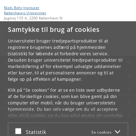
Niels Bohr Institutet
Københavns Universitet
Jagtvej 155 A, 2200 København N.
Samtykke til brug af cookies
Kontakt:
Niels Bohr Institutet
NBI
@
nbi
.
ku
.
dk
Universitetet bruger tredjepartsprodukter til at
Tlf:
+45 35 32 79 00
registrere brugernes adfærd på hjemmesiden
(statistik) for løbende at forbedre vores service.
Desuden bruger universitetet tredjepartsprodukter til
KØBENHAVNS UNIVERSITET
markedsføring af for eksempel udvalgte uddannelser
eller kurser, til at personalisere annoncer og til at
KONTAKT
følge op på effekten af kampagner.
SERVICES
Klik på "Se cookies" for at se en liste over udbyderne
af de forskellige cookies, som kan blive gemt på din
FOR STUDERENDE OG ANSATTE
computer eller mobil, når du bruger universitetets
hjemmeside. Du kan selv vælge om du vil acceptere
JOB OG KARRIERE
eller afslå cookies, og du kan altid ændre dit samtykke
under
Cookie- og privatlivspolitik
som du finder i
NØDSITUATIONER
bunden af hver side.
Acceptér eller afslå
Statistik
Se cookies