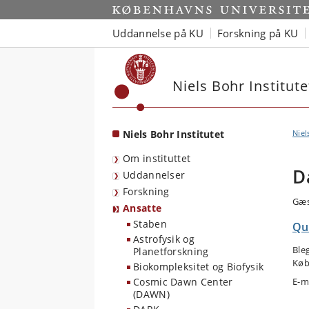
Start
Uddannelse på KU
Forskning på KU
Niels Bohr Institute
Niels Bohr Institutet
Niel
Om instituttet
D
Uddannelser
Forskning
Gæs
Ansatte
Staben
Qu
Astrofysik og
Ble
Planetforskning
Køb
Biokompleksitet og Biofysik
Cosmic Dawn Center
E-m
(DAWN)