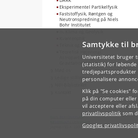
DARK
Eksperimentel Partikelfysik
Faststoffysik, Røntgen og
Neutronspredning på Niels
Bohr Institutet
Is, Klima og Geofysik
Kvanteoptik
Samtykke til b
Teknik og IT
Teoretisk Højenergi,
Universitetet bruger 
Astropartikel og
Gravitationel fysik
(statistik) for løbend
Mød os
tredjepartsprodukter t
Ledige stillinger
personalisere annonce
NBI Biblioteket
Klik på "Se cookies" f
Kontakt
på din computer eller
vil acceptere eller af
privatlivspolitik
som du
Niels Bohr Institutet
Københavns Universitet
Googles privatlivspoli
Jagtvej 155 A, 2200 København N.