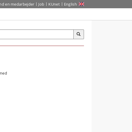
ind en medarbejder
Job
KUnet
English