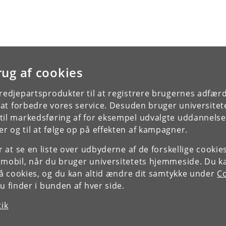
rug af cookies
tredjepartsprodukter til at registrere brugernes adfæ
e at forbedre vores service. Desuden bruger universitet
il markedsføring af for eksempel udvalgte uddannelser e
r og til at følge op på effekten af kampagner.
or at se en liste over udbyderne af de forskellige cooki
 mobil, når du bruger universitetets hjemmeside. Du k
slå cookies, og du kan altid ændre dit samtykke under
Co
 finder i bunden af hver side.
tik