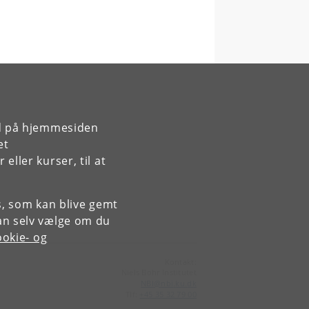
rd på hjemmesiden
et
ller kurser, til at
es, som kan blive gemt
an selv vælge om du
okie- og
Kontakt:
Niels Bohr Institutet
NBI
@
nbi
.
ku
.
dk
Tlf:
+45 35 32 79 00