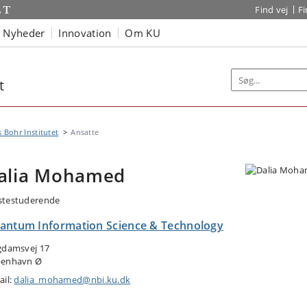
Find vej
F
Nyheder
Innovation
Om KU
t
s Bohr Institutet
Ansatte
alia Mohamed
testuderende
antum Information Science & Technology
gdamsvej 17
enhavn Ø
ail:
dalia_mohamed@nbi.ku.dk