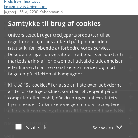
Niels Bohr Institutet
Københavns Universitet
Jagtvej 155 A, 2200 København N.
Samtykke til brug af cookies
Kontakt:
Niels Bohr Institutet
Universitetet bruger tredjepartsprodukter til at
Tlf:
+45
registrere brugernes adfærd på hjemmesiden
(statistik) for løbende at forbedre vores service.
Desuden bruger universitetet tredjepartsprodukter til
KØBENHAVNS UNIVERSITET
markedsføring af for eksempel udvalgte uddannelser
eller kurser, til at personalisere annoncer og til at
KONTAKT
følge op på effekten af kampagner.
SERVICES
Klik på "Se cookies" for at se en liste over udbyderne
af de forskellige cookies, som kan blive gemt på din
FOR STUDERENDE OG ANSATTE
computer eller mobil, når du bruger universitetets
hjemmeside. Du kan selv vælge om du vil acceptere
JOB OG KARRIERE
eller afslå cookies, og du kan altid ændre dit samtykke
under
Cookie- og privatlivspolitik
som du finder i
NØDSITUATIONER
bunden af hver side.
Acceptér eller afslå
Statistik
Se cookies
Googles privatlivspolitik
WEB