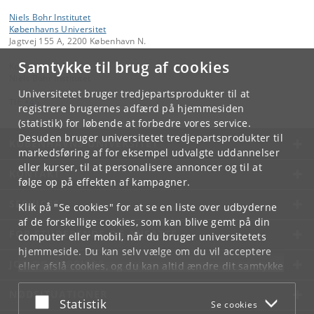
Niels Bohr Institutet
Københavns Universitet
Jagtvej 155 A, 2200 København N.
Samtykke til brug af cookies
Kontakt:
Niels Bohr Institutet
Universitetet bruger tredjepartsprodukter til at
Tlf:
+45
registrere brugernes adfærd på hjemmesiden
(statistik) for løbende at forbedre vores service.
Desuden bruger universitetet tredjepartsprodukter til
KØBENHAVNS UNIVERSITET
markedsføring af for eksempel udvalgte uddannelser
eller kurser, til at personalisere annoncer og til at
KONTAKT
følge op på effekten af kampagner.
SERVICES
Klik på "Se cookies" for at se en liste over udbyderne
af de forskellige cookies, som kan blive gemt på din
FOR STUDERENDE OG ANSATTE
computer eller mobil, når du bruger universitetets
hjemmeside. Du kan selv vælge om du vil acceptere
JOB OG KARRIERE
eller afslå cookies, og du kan altid ændre dit samtykke
under
Cookie- og privatlivspolitik
som du finder i
NØDSITUATIONER
bunden af hver side.
Acceptér eller afslå
Statistik
Se cookies