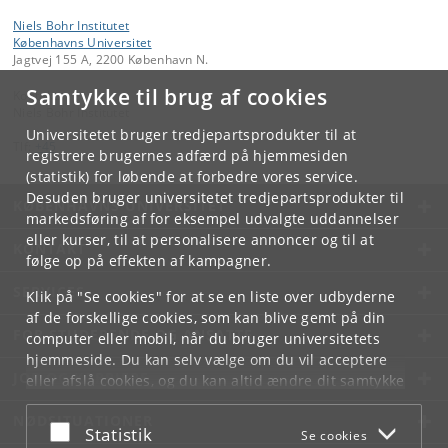
Niels Bohr Institutet
Københavns Universitet
Jagtvej 155 A, 2200 København N.
Samtykke til brug af cookies
Kontakt:
Niels Bohr Institutet
Universitetet bruger tredjepartsprodukter til at
Tlf:
+45
registrere brugernes adfærd på hjemmesiden
(statistik) for løbende at forbedre vores service.
Desuden bruger universitetet tredjepartsprodukter til
KØBENHAVNS UNIVERSITET
markedsføring af for eksempel udvalgte uddannelser
eller kurser, til at personalisere annoncer og til at
KONTAKT
følge op på effekten af kampagner.
SERVICES
Klik på "Se cookies" for at se en liste over udbyderne
af de forskellige cookies, som kan blive gemt på din
FOR STUDERENDE OG ANSATTE
computer eller mobil, når du bruger universitetets
hjemmeside. Du kan selv vælge om du vil acceptere
JOB OG KARRIERE
eller afslå cookies, og du kan altid ændre dit samtykke
under
Cookie- og privatlivspolitik
som du finder i
NØDSITUATIONER
bunden af hver side.
Acceptér eller afslå
Statistik
Se cookies