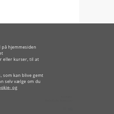
rd på hjemmesiden
et
ller kurser, til at
es, som kan blive gemt
an selv vælge om du
okie- og
Kontakt:
Niels Bohr Institutet
Tlf:
+45