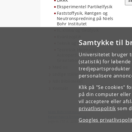
DARK
S
Eksperimentel Partikelfysik
Faststoffysik, Røntgen og
Neutronspredning på Niels
Bohr Institutet
Is, Klima og Geofysik
Kvanteoptik
Samtykke til b
Teknik og IT
Teoretisk Højenergi,
Universitetet bruger 
Astropartikel og
Gravitationel fysik
(statistik) for løbend
Mød os
tredjepartsprodukter t
Ledige stillinger
personalisere annonce
NBI Biblioteket
Klik på "Se cookies" f
Kontakt
på din computer eller
vil acceptere eller af
privatlivspolitik
som du
Niels Bohr Institutet
Københavns Universitet
Googles privatlivspoli
Jagtvej 155 A, 2200 København N.