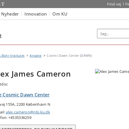
Find vej
F
Nyheder
Innovation
Om KU
t
s Bohr Institutet
Ansatte
Cosmic Dawn Center (DAWN)
lex James Cameron
tdoc
e Cosmic Dawn Center
tvej 155A, 2200 København N
ail:
alex.cameron@nbi.ku.dk
efon: +4535336259