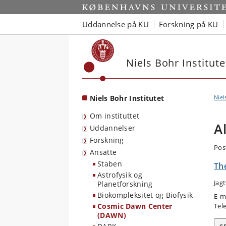
Start
Uddannelse på KU
Forskning på KU
Niels Bohr Institute
Niels Bohr Institutet
Niel
Om instituttet
A
Uddannelser
Forskning
Pos
Ansatte
Staben
Th
Astrofysik og
Jag
Planetforskning
Biokompleksitet og Biofysik
E-m
Cosmic Dawn Center
Tel
(DAWN)