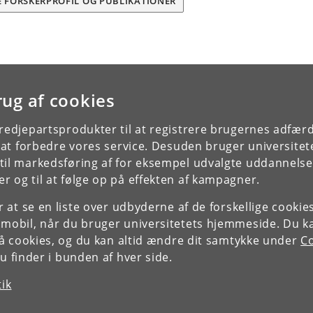
E FORSKERPROFIL OG PUBLIKATIONER
rug af cookies
tredjepartsprodukter til at registrere brugernes adfæ
e at forbedre vores service. Desuden bruger universitet
il markedsføring af for eksempel udvalgte uddannelser e
r og til at følge op på effekten af kampagner.
or at se en liste over udbyderne af de forskellige cooki
 mobil, når du bruger universitetets hjemmeside. Du k
slå cookies, og du kan altid ændre dit samtykke under
Co
 finder i bunden af hver side.
tik