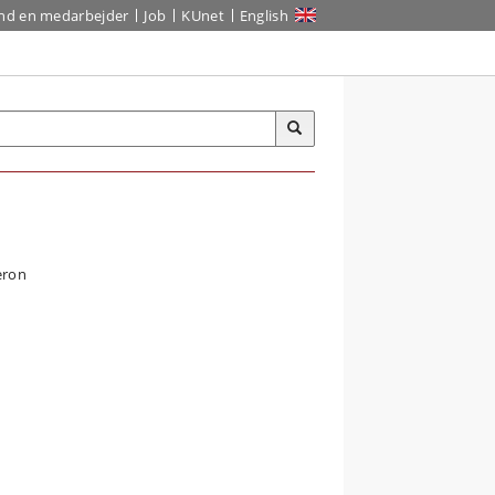
ind en medarbejder
Job
KUnet
English