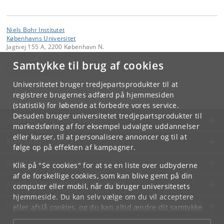
Niels Bohr Institutet
Københavns Universitet
Jagtvej 155 A, 2200 København N.
Samtykke til brug af cookies
Kontakt:
Niels Bohr Institutet
Universitetet bruger tredjepartsprodukter til at
Tlf:
+45
registrere brugernes adfærd på hjemmesiden
(statistik) for løbende at forbedre vores service.
Desuden bruger universitetet tredjepartsprodukter til
KØBENHAVNS UNIVERSITET
markedsføring af for eksempel udvalgte uddannelser
eller kurser, til at personalisere annoncer og til at
KONTAKT
følge op på effekten af kampagner.
SERVICES
Klik på "Se cookies" for at se en liste over udbyderne
af de forskellige cookies, som kan blive gemt på din
FOR STUDERENDE OG ANSATTE
computer eller mobil, når du bruger universitetets
hjemmeside. Du kan selv vælge om du vil acceptere
JOB OG KARRIERE
eller afslå cookies, og du kan altid ændre dit samtykke
under
Cookie- og privatlivspolitik
som du finder i