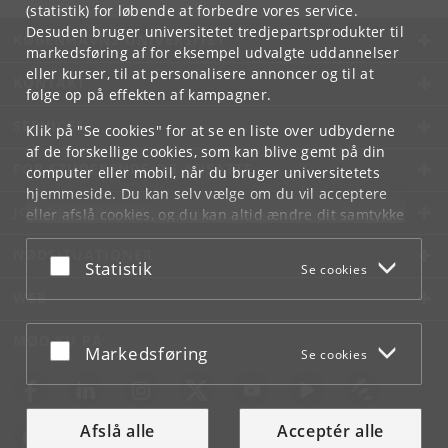
(statistik) for løbende at forbedre vores service.
Desuden bruger universitetet tredjepartsprodukter til
KØBENHAVNS UNIVERSITET
markedsføring af for eksempel udvalgte uddannelser
eller kurser, til at personalisere annoncer og til at
KONTAKT
følge op på effekten af kampagner.
SERVICES
Klik på "Se cookies" for at se en liste over udbyderne
af de forskellige cookies, som kan blive gemt på din
FOR STUDERENDE OG ANSATTE
computer eller mobil, når du bruger universitetets
hjemmeside. Du kan selv vælge om du vil acceptere
JOB OG KARRIERE
eller afslå cookies, og du kan altid ændre dit samtykke
under
Cookie- og privatlivspolitik
som du finder i
NØDSITUATIONER
bunden af hver side.
Acceptér eller afslå
Statistik
Se cookies
Googles privatlivspolitik
WEB
MØD KU PÅ
Acceptér eller afslå
Markedsføring
Se cookies
Afslå alle
Acceptér alle