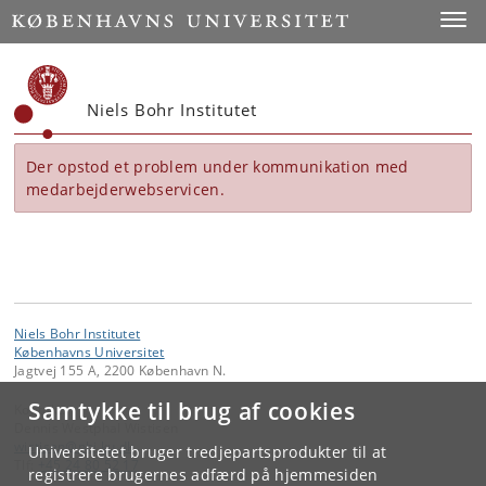
Start
Toggl
Niels Bohr Institutet
Der opstod et problem under kommunikation med
medarbejderwebservicen.
Niels Bohr Institutet
Københavns Universitet
Jagtvej 155 A, 2200 København N.
Samtykke til brug af cookies
Kontakt:
Dennis Westphal Wistisen
wistisen
@
nbi
.
ku
.
dk
Universitetet bruger tredjepartsprodukter til at
Tlf:
+45 24 80 52 17
registrere brugernes adfærd på hjemmesiden