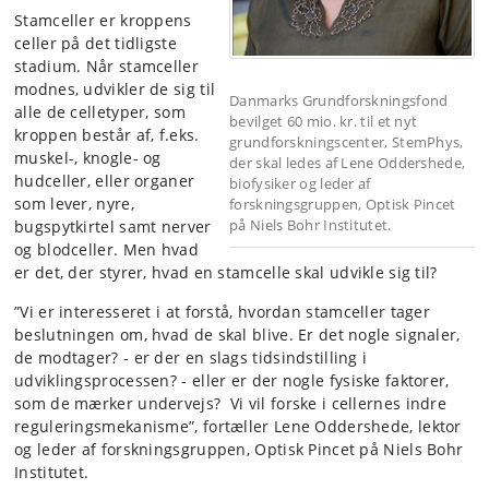
Stamceller er kroppens
celler på det tidligste
stadium. Når stamceller
modnes, udvikler de sig til
Danmarks Grundforskningsfond
alle de celletyper, som
bevilget 60 mio. kr. til et nyt
kroppen består af, f.eks.
grundforskningscenter, StemPhys,
muskel-, knogle- og
der skal ledes af Lene Oddershede,
hudceller, eller organer
biofysiker og leder af
som lever, nyre,
forskningsgruppen, Optisk Pincet
på Niels Bohr Institutet.
bugspytkirtel samt nerver
og blodceller. Men hvad
er det, der styrer, hvad en stamcelle skal udvikle sig til?
”Vi er interesseret i at forstå, hvordan stamceller tager
beslutningen om, hvad de skal blive. Er det nogle signaler,
de modtager? - er der en slags tidsindstilling i
udviklingsprocessen? - eller er der nogle fysiske faktorer,
som de mærker undervejs? Vi vil forske i cellernes indre
reguleringsmekanisme”, fortæller Lene Oddershede, lektor
og leder af forskningsgruppen, Optisk Pincet på Niels Bohr
Institutet.