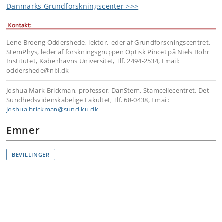
Danmarks Grundforskningscenter >>>
Lene Broeng Oddershede, lektor, leder af Grundforskningscentret,
StemPhys, leder af forskningsgruppen Optisk Pincet på Niels Bohr
Institutet, Københavns Universitet, Tlf. 2494-2534, Email:
oddershede@nbi.dk
Joshua Mark Brickman, professor, DanStem, Stamcellecentret, Det
Sundhedsvidenskabelige Fakultet, Tlf. 68-0438, Email:
joshua.brickman@sund.ku.dk
Emner
BEVILLINGER