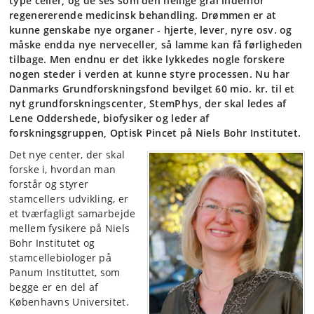
type celler, og de ses som den hellige gral indenfor
regenererende medicinsk behandling. Drømmen er at
kunne genskabe nye organer - hjerte, lever, nyre osv. og
måske endda nye nerveceller, så lamme kan få førligheden
tilbage. Men endnu er det ikke lykkedes nogle forskere
nogen steder i verden at kunne styre processen. Nu har
Danmarks Grundforskningsfond bevilget 60 mio. kr. til et
nyt grundforskningscenter, StemPhys, der skal ledes af
Lene Oddershede, biofysiker og leder af
forskningsgruppen, Optisk Pincet på Niels Bohr Institutet.
Det nye center, der skal
forske i, hvordan man
forstår og styrer
stamcellers udvikling, er
et tværfagligt samarbejde
mellem fysikere på Niels
Bohr Institutet og
stamcellebiologer på
Panum Instituttet, som
begge er en del af
Københavns Universitet.