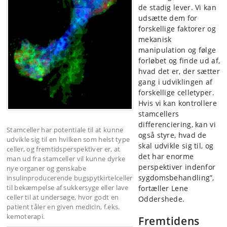
de stadig lever. Vi kan
udsætte dem for
forskellige faktorer og
mekanisk
manipulation og følge
forløbet og finde ud af,
hvad det er, der sætter
gang i udviklingen af
forskellige celletyper.
Hvis vi kan kontrollere
stamcellers
differenciering, kan vi
Stamceller har potentiale til at kunne
også styre, hvad de
udvikle sig til en hvilken som helst type
skal udvikle sig til, og
celler, og fremtidsperspektiver er, at
det har enorme
man ud fra stamceller vil kunne dyrke
perspektiver indenfor
nye organer og genskabe
sygdomsbehandling”,
insulinproducerende bugspytkirtelceller
til bekæmpelse af sukkersyge eller lave
fortæller Lene
celler til at undersøge, hvor godt en
Oddershede.
patient tåler en given medicin, f.eks.
kemoterapi.
Fremtidens