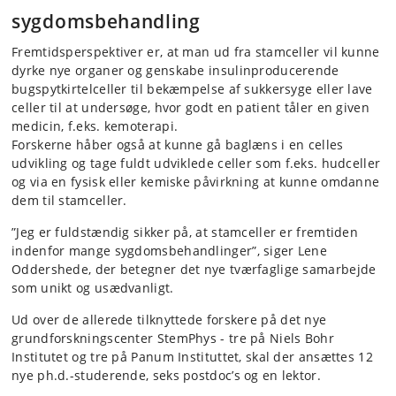
sygdomsbehandling
Fremtidsperspektiver er, at man ud fra stamceller vil kunne
dyrke nye organer og genskabe insulinproducerende
bugspytkirtelceller til bekæmpelse af sukkersyge eller lave
celler til at undersøge, hvor godt en patient tåler en given
medicin, f.eks. kemoterapi.
Forskerne håber også at kunne gå baglæns i en celles
udvikling og tage fuldt udviklede celler som f.eks. hudceller
og via en fysisk eller kemiske påvirkning at kunne omdanne
dem til stamceller.
”Jeg er fuldstændig sikker på, at stamceller er fremtiden
indenfor mange sygdomsbehandlinger”, siger Lene
Oddershede, der betegner det nye tværfaglige samarbejde
som unikt og usædvanligt.
Ud over de allerede tilknyttede forskere på det nye
grundforskningscenter StemPhys - tre på Niels Bohr
Institutet og tre på Panum Instituttet, skal der ansættes 12
nye ph.d.-studerende, seks postdoc’s og en lektor.