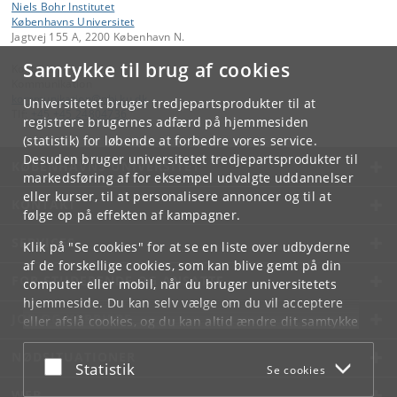
Niels Bohr Institutet
Københavns Universitet
Jagtvej 155 A, 2200 København N.
Samtykke til brug af cookies
Kontakt:
Kommunikation
kommunikation
@
nbi
.
ku
.
dk
Universitetet bruger tredjepartsprodukter til at
Tlf:
+45 +45 24804736
registrere brugernes adfærd på hjemmesiden
(statistik) for løbende at forbedre vores service.
Desuden bruger universitetet tredjepartsprodukter til
KØBENHAVNS UNIVERSITET
markedsføring af for eksempel udvalgte uddannelser
eller kurser, til at personalisere annoncer og til at
KONTAKT
følge op på effekten af kampagner.
SERVICES
Klik på "Se cookies" for at se en liste over udbyderne
af de forskellige cookies, som kan blive gemt på din
FOR STUDERENDE OG ANSATTE
computer eller mobil, når du bruger universitetets
hjemmeside. Du kan selv vælge om du vil acceptere
JOB OG KARRIERE
eller afslå cookies, og du kan altid ændre dit samtykke
under
Cookie- og privatlivspolitik
som du finder i
NØDSITUATIONER
bunden af hver side.
Acceptér eller afslå
Statistik
Se cookies
Googles privatlivspolitik
WEB