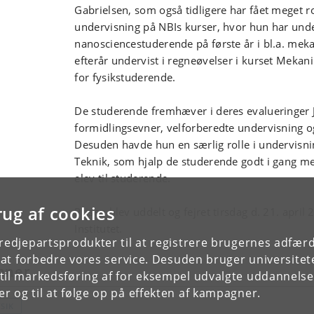
Gabrielsen, som også tidligere har fået meget ro
undervisning på NBIs kurser, hvor hun har unde
nanosciencestuderende på første år i bl.a. mek
efterår undervist i regneøvelser i kurset Mekanik
for fysikstuderende.
De studerende fremhæver i deres evalueringer 
formidlingsevner, velforberedte undervisning 
Desuden havde hun en særlig rolle i undervisn
Teknik, som hjalp de studerende godt i gang m
elev til studerende.
rug af cookies
Prisen blev uddelt og fejret tirsdag d. 21. april
Institutet.
tredjepartsprodukter til at registrere brugernes adfæ
e at forbedre vores service. Desuden bruger universitet
mner
il markedsføring af for eksempel udvalgte uddannelser e
r og til at følge op på effekten af kampagner.
SIK