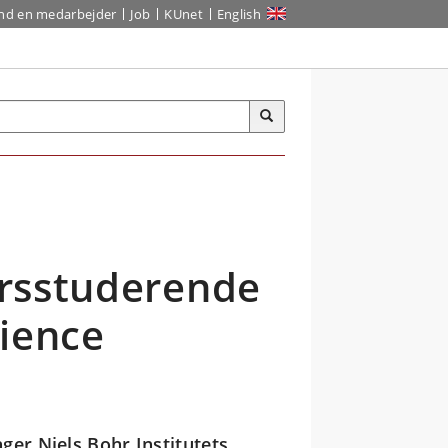
ind en medarbejder
Job
KUnet
English
.
eårsstuderende
cience
ger Niels Bohr Institutets