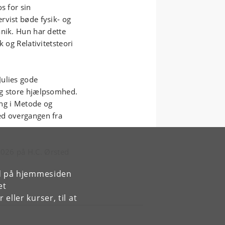
s for sin
rvist bøde fysik- og
anik. Hun har dette
 og Relativitetsteori
Julies gode
og store hjælpsomhed.
ing i Metode og
ed overgangen fra
 2026 på H.C. Ørsted
rd på hjemmesiden
et
ller kurser, til at