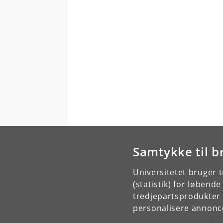
Samtykke til b
Universitetet bruger 
(statistik) for løbend
E
tredjepartsprodukter t
personalisere annonce
FY