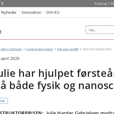
Find vej
F
Nyheder
Innovation
Om KU
t
s Bohr Institutet
Forskningsnyheder
Det sker på NBI
Julie har hjulpet førs..
 april 2026
ulie har hjulpet først
å både fysik og nanos
SIK
STRUKTORPRISEN:
Julie Harder Gabrielsen modta