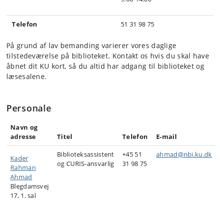
Telefon
51 31 98 75
På grund af lav bemanding varierer vores daglige
tilstedeværelse på biblioteket. Kontakt os hvis du skal have
åbnet dit KU kort, så du altid har adgang til biblioteket og
læsesalene.
Personale
Navn og
adresse
Titel
Telefon
E-mail
Biblioteksassistent
+45
51
ahmad@nbi.ku.dk
Kader
og CURIS-ansvarlig
31 98 75
Rahman
Ahmad
Blegdamsvej
17, 1. sal