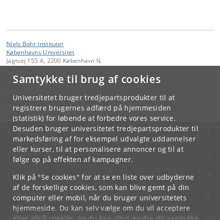
Niels Bohr Institutet
Københavns Universitet
Jagtvej 155 A, 2200 København N.
Samtykke til brug af cookies
Kontakt:
Kader Rahman Ahmad
ahmad
@
nbi
.
ku
.
dk
Universitetet bruger tredjepartsprodukter til at
Tlf:
+45 35 33 59 12
registrere brugernes adfærd på hjemmesiden
(statistik) for løbende at forbedre vores service.
Desuden bruger universitetet tredjepartsprodukter til
KØBENHAVNS UNIVERSITET
markedsføring af for eksempel udvalgte uddannelser
eller kurser, til at personalisere annoncer og til at
KONTAKT
følge op på effekten af kampagner.
SERVICES
Klik på "Se cookies" for at se en liste over udbyderne
af de forskellige cookies, som kan blive gemt på din
FOR STUDERENDE OG ANSATTE
computer eller mobil, når du bruger universitetets
hjemmeside. Du kan selv vælge om du vil acceptere
JOB OG KARRIERE
eller afslå cookies, og du kan altid ændre dit samtykke