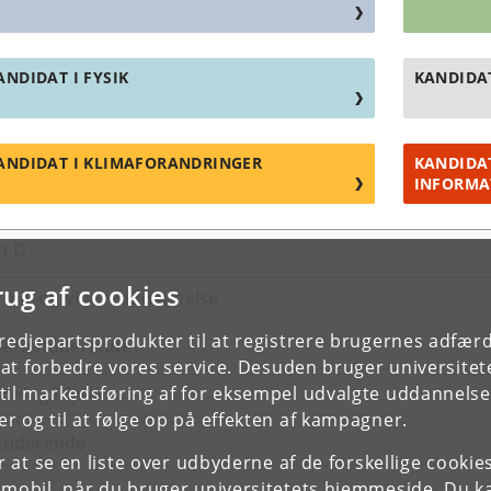
ANDIDAT I FYSIK
KANDIDA
ANDIDAT I KLIMAFORANDRINGER
KANDIDAT
INFORMA
h.D
rug af cookies
fter- og videreuddannelse
tredjepartsprodukter til at registrere brugernes adfæ
eritstuderende
e at forbedre vores service. Desuden bruger universitet
il markedsføring af for eksempel udvalgte uddannelser e
idefag i fysik
r og til at følge op på effekten af kampagner.
tuderende
or at se en liste over udbyderne af de forskellige cooki
 mobil, når du bruger universitetets hjemmeside. Du k