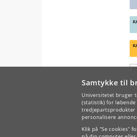
K
K
P
Samtykke til b
E
Universitetet bruger 
M
(statistik) for løbend
tredjepartsprodukter t
S
personalisere annonce
S
Klik på "Se cookies" f
på din computer eller