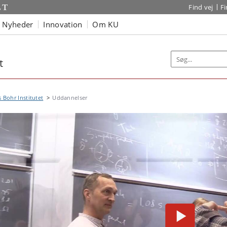
Find vej
F
Nyheder
Innovation
Om KU
t
s Bohr Institutet
Uddannelser