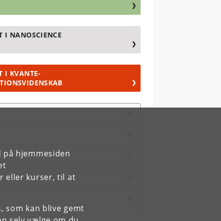
T I NANOSCIENCE
 I KVANTE-
TIONSVIDENSKAB
rd på hjemmesiden
et
ller kurser, til at
es, som kan blive gemt
an selv vælge om du