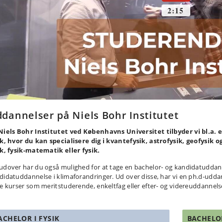
dannelser på Niels Bohr Institutet
Niels Bohr Institutet ved Københavns Universitet tilbyder vi bl.a.
ik, hvor du kan specialisere dig i kvantefysik, astrofysik, geofysik
ik, fysik-matematik eller fysik.
udover har du også mulighed for at tage en bachelor- og kandidatuddann
didatuddannelse i klimaforandringer. Ud over disse, har vi en ph.d-udda
ge kurser som meritstuderende, enkeltfag eller efter- og videreuddannels
ACHELOR I FYSIK
BACHELO