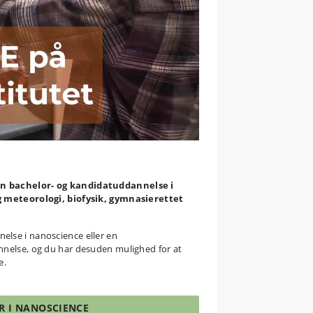
 en bachelor- og kandidatuddannelse i
 og meteorologi, biofysik, gymnasierettet
else i nanoscience eller en
nnelse, og du har desuden mulighed for at
e.
R I NANOSCIENCE