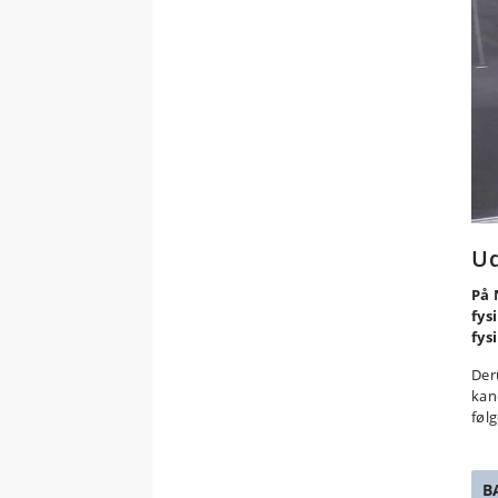
Ud
På 
fys
fys
Der
kan
føl
B