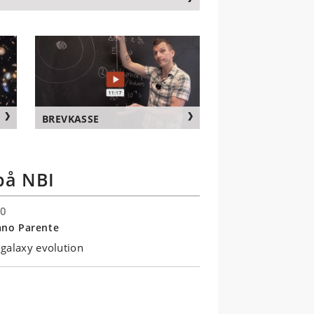
BREVKASSE
på NBI
30
ano Parente
galaxy evolution