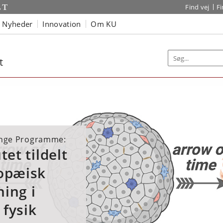
Find vej
F
Nyheder
Innovation
Om KU
t
enge Programme:
tet tildelt
ropæisk
ning i
 fysik