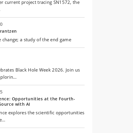
 her current project tracing SN1572, the
…
00
Frantzen
te change; a study of the end game
brates Black Hole Week 2026. Join us
xplorin…
15
ence: Opportunities at the Fourth-
Source with AI
ce explores the scientific opportunities
de…