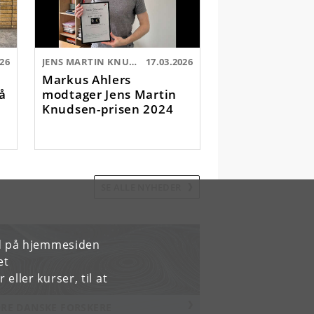
026
JENS MARTIN KNUDSEN-PRISEN:
17.03.2026
Markus Ahlers
å
modtager Jens Martin
Knudsen-prisen 2024
SE ALLE NYHEDER
rd på hjemmesiden
et
ller kurser, til at
RE DANSKE FORSKERE