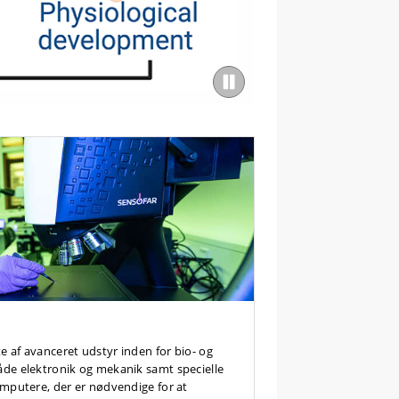
grafi.
ne
te af avanceret udstyr inden for bio- og
åde elektronik og mekanik samt specielle
omputere, der er nødvendige for at