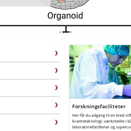
ker tid gennem skulptur og foto
nergi omskriver Universets skæb
Forskningsfaciliteter
Her får du adgang til en bred vif
kvanteteknologi, værksteder i b
laboratoriefaciliteter og superc