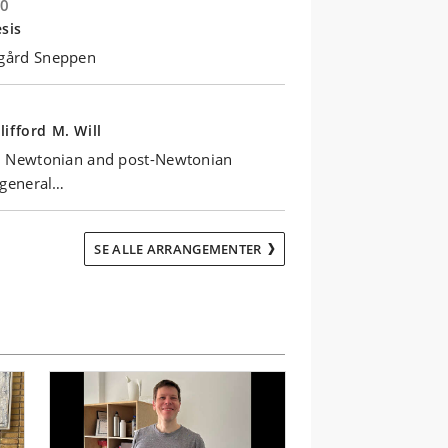
00
sis
egård Sneppen
ifford M. Will
in Newtonian and post-Newtonian
a general…
SE ALLE ARRANGEMENTER