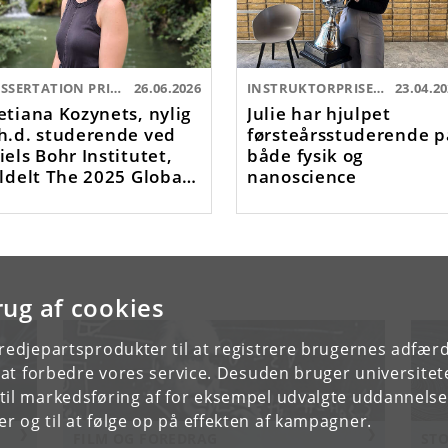
DISSERTATION PRIZE
26.06.2026
INSTRUKTORPRISEN:
23.04.2
etiana Kozynets, nylig
Julie har hjulpet
h.d. studerende ved
førsteårsstuderende p
iels Bohr Institutet,
både fysik og
ildelt The 2025 Global
nanoscience
eutrino Network
GNN) Dissertation
rug af cookies
tredjepartsprodukter til at registrere brugernes adfæ
e at forbedre vores service. Desuden bruger universitet
il markedsføring af for eksempel udvalgte uddannelser e
r og til at følge op på effekten af kampagner.
FILM OG FOREDRAG
STO