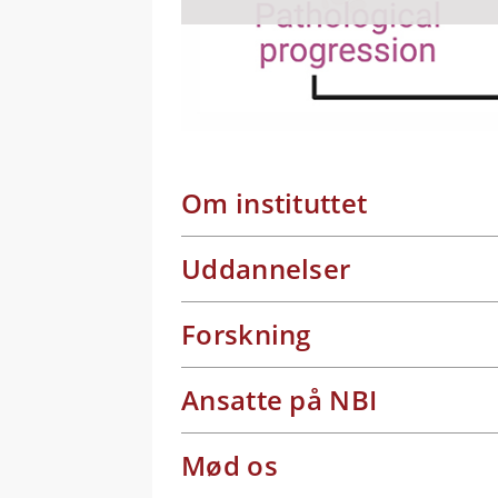
Ligia Bouton udfors
Ny model for mørk e
Om instituttet
Uddannelser
Forskning
Ansatte på NBI
Mød os