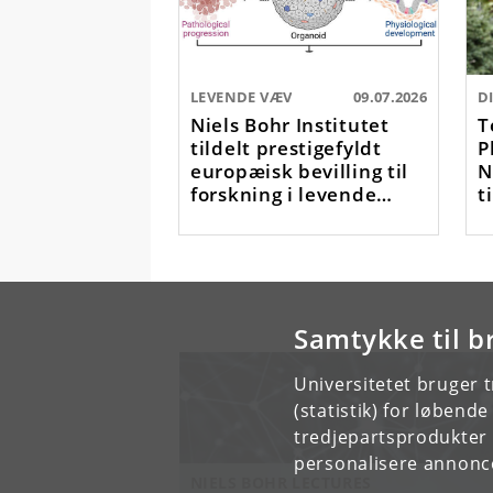
LEVENDE VÆV
09.07.2026
Niels Bohr Institutet
T
tildelt prestigefyldt
P
europæisk bevilling til
N
forskning i levende
t
materies fysik
N
(
Samtykke til b
Universitetet bruger 
(statistik) for løbend
tredjepartsprodukter t
personalisere annonce
NIELS BOHR LECTURES