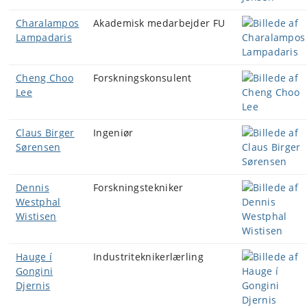
Charalampos
Akademisk medarbejder FU
Lampadaris
Cheng Choo
Forskningskonsulent
Lee
Claus Birger
Ingeniør
Sørensen
Dennis
Forskningstekniker
Westphal
Wistisen
Hauge í
Industriteknikerlærling
Gongini
Djernis