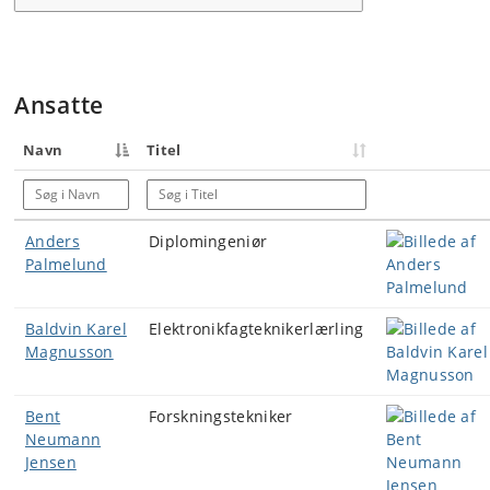
Ansatte
Navn
Titel
Søg i Navn
Søg i Titel
Anders
Diplomingeniør
Palmelund
Baldvin Karel
Elektronikfagteknikerlærling
Magnusson
Bent
Forskningstekniker
Neumann
Jensen