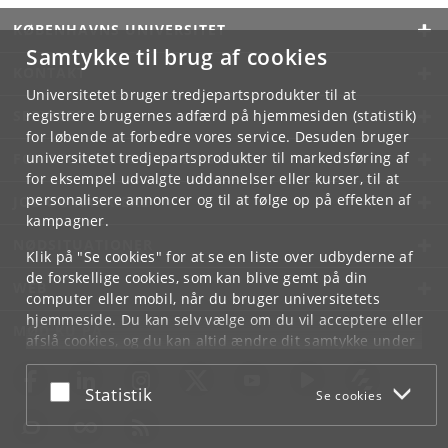
KØBENHAVNS UNIVERSITET
Samtykke til brug af cookies
KONTAKT
Universitetet bruger tredjepartsprodukter til at
SERVICES
registrere brugernes adfærd på hjemmesiden (statistik)
for løbende at forbedre vores service. Desuden bruger
universitetet tredjepartsprodukter til markedsføring af
FOR STUDERENDE OG ANSATTE
for eksempel udvalgte uddannelser eller kurser, til at
personalisere annoncer og til at følge op på effekten af
JOB OG KARRIERE
kampagner.
NØDSITUATIONER
Klik på "Se cookies" for at se en liste over udbyderne af
de forskellige cookies, som kan blive gemt på din
WEB
computer eller mobil, når du bruger universitetets
hjemmeside. Du kan selv vælge om du vil acceptere eller
MØD KU PÅ
afslå cookies, og du kan altid ændre dit samtykke under
Cookie- og privatlivspolitik
som du finder i bunden af
hver side.
Acceptér eller afslå
Statistik
Se cookies
Googles privatlivspolitik