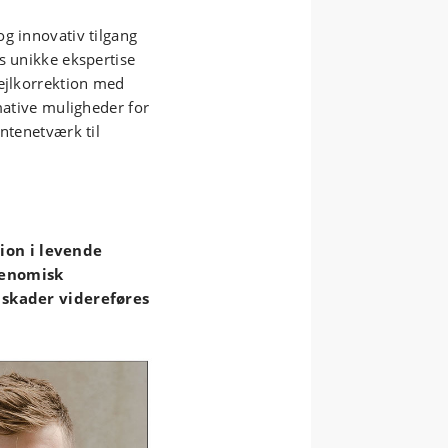
g innovativ tilgang
s unikke ekspertise
fejlkorrektion med
mative muligheder for
antenetværk til
ion i levende
genomisk
t skader videreføres