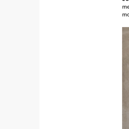
me
mo