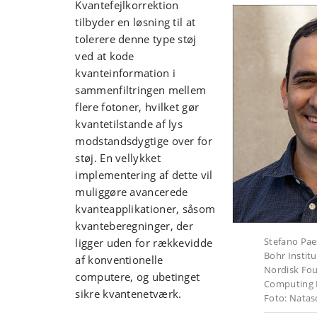
Kvantefejlkorrektion
tilbyder en løsning til at
tolerere denne type støj
ved at kode
kvanteinformation i
sammenfiltringen mellem
flere fotoner, hvilket gør
kvantetilstande af lys
modstandsdygtige over for
støj. En vellykket
implementering af dette vil
muliggøre avancerede
kvanteapplikationer, såsom
kvanteberegninger, der
Stefano Pae
ligger uden for rækkevidde
Bohr Institu
af konventionelle
Nordisk Fo
computere, og ubetinget
Computing 
sikre kvantenetværk.
Foto:
Natas