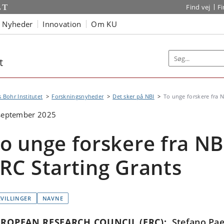
Find vej
F
Nyheder
Innovation
Om KU
t
s Bohr Institutet
Forskningsnyheder
Det sker på NBI
To unge forskere fra N.
 september 2025
o unge forskere fra N
RC Starting Grants
EVILLINGER
NAVNE
ROPEAN RESEARCH COUNCIL (ERC):
Stefano Pae