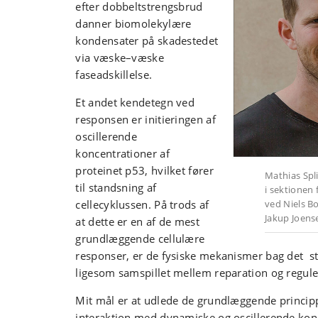
efter dobbeltstrengsbrud
danner biomolekylære
kondensater på skadestedet
via væske–væske
faseadskillelse.
Et andet kendetegn ved
responsen er initieringen af
oscillerende
koncentrationer af
proteinet p53, hvilket fører
Mathias Spl
til standsning af
i sektionen
cellecyklussen. På trods af
ved Niels Bo
Jakup Joens
at dette er en af de mest
grundlæggende cellulære
responser, er de fysiske mekanismer bag det sta
ligesom samspillet mellem reparation og regule
Mit mål er at udlede de grundlæggende princip
interaktion med dynamiske og oscillerende konc