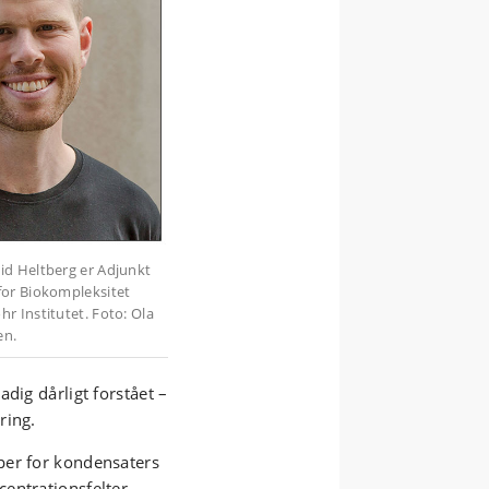
iid Heltberg er Adjunkt
 for Biokompleksitet
hr Institutet. Foto: Ola
en.
dig dårligt forstået –
ring.
per for kondensaters
entrationsfelter
.