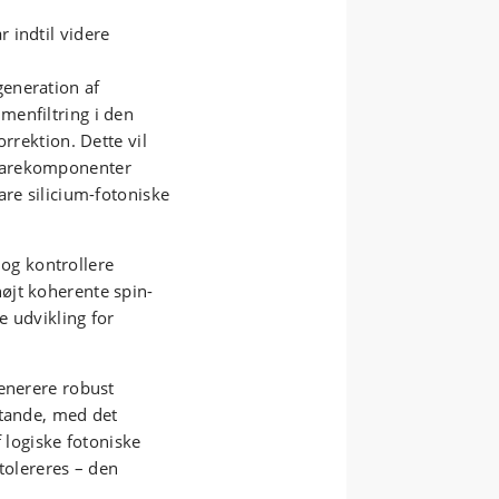
 indtil videre
generation af
menfiltring i den
rrektion. Dette vil
warekomponenter
are silicium-fotoniske
e og kontrollere
øjt koherente spin-
e udvikling for
generere robust
stande, med det
f logiske fotoniske
tolereres – den