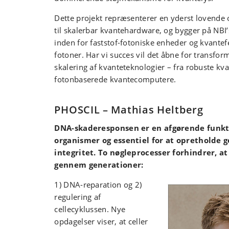
Dette projekt repræsenterer en yderst lovende o
til skalerbar kvantehardware, og bygger på NBI’
inden for faststof-fotoniske enheder og kvante
fotoner. Har vi succes vil det åbne for transfor
skalering af kvanteteknologier – fra robuste kv
fotonbaserede kvantecomputere.
PHOSCIL – Mathias Heltberg
DNA-skaderesponsen er en afgørende funkt
organismer og essentiel for at opretholde 
integritet. To nøgleprocesser forhindrer, a
gennem generationer:
1) DNA-reparation og 2)
regulering af
cellecyklussen. Nye
opdagelser viser, at celler