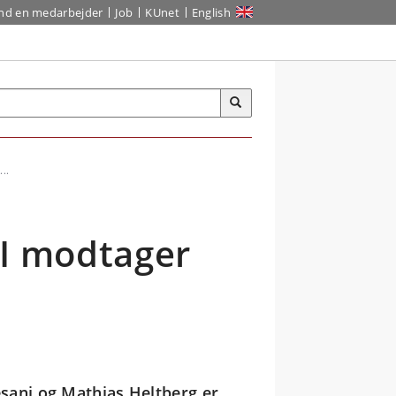
ind en medarbejder
Job
KUnet
English
..
BI modtager
sani og Mathias Heltberg er