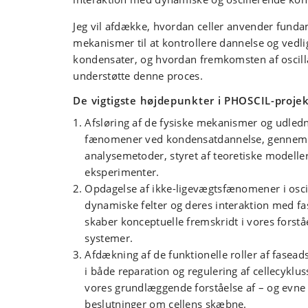
Jeg vil afdække, hvordan celler anvender funda
mekanismer til at kontrollere dannelse og vedli
kondensater, og hvordan fremkomsten af oscill
understøtte denne proces.
De vigtigste højdepunkter i PHOSCIL-projek
Afsløring af de fysiske mekanismer og udled
fænomener ved kondensatdannelse, gennem u
analysemetoder, styret af teoretiske modelle
eksperimenter.
Opdagelse af ikke-ligevægtsfænomener i osci
dynamiske felter og deres interaktion med fas
skaber konceptuelle fremskridt i vores forståe
systemer.
Afdækning af de funktionelle roller af faseadsk
i både reparation og regulering af cellecyklu
vores grundlæggende forståelse af – og evne t
beslutninger om cellens skæbne.