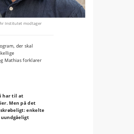
ohr Institutet modtager
rogram, der skal
kellige
g Mathias forklarer
 har til at
ier. Men på det
skrøbeligt: enkelte
d uundgåeligt