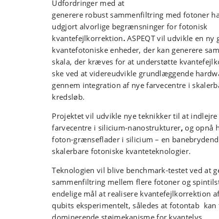
Udfordringer med at
generere robust sammenfiltring med fotoner har
udgjort alvorlige begrænsninger for fotonisk
kvantefejlkorrektion
.
ASPEQT vil udvikle en ny 
kvantefotoniske enheder, der kan generere sam
skala, der kræves for at understøtte kvantefejlko
ske ved at videreudvikle grundlæggende hard
gennem integration af nye farvecentre i skalerb
kredsløb.
Projektet vil udvikle nye teknikker til at indlejr
farvecentre i silicium-nanostrukturer
,
og opnå h
foton-grænseflader i silicium – en banebrydend
skalerbare fotoniske kvanteteknologier.
Teknologien vil blive benchmark-testet ved at 
sammenfiltring mellem flere fotoner og spintil
endelige mål at realisere kvantefejlkorrektion a
qubits eksperimentelt, således at fotontab kan 
dominerende støjmekanisme for kvantelys.