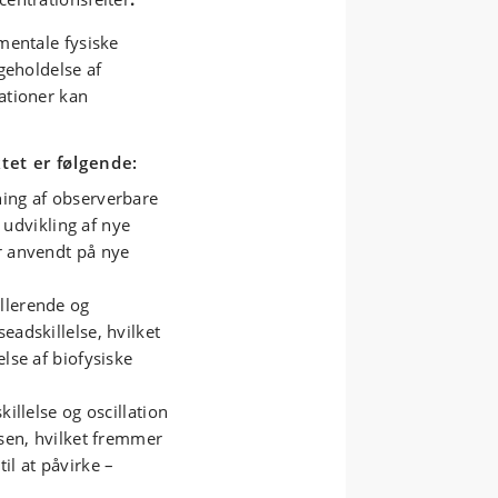
mentale fysiske
geholdelse af
ationer kan
tet er følgende:
ning af observerbare
dvikling af nye
r anvendt på nye
llerende og
eadskillelse, hvilket
lse af biofysiske
illelse og oscillation
ssen, hvilket fremmer
il at påvirke –