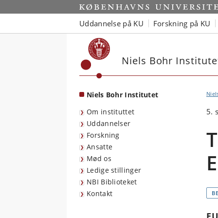
Start
Uddannelse på KU
Forskning på KU
Niels Bohr Institute
Niels Bohr Institutet
Niel
5.
Om instituttet
Uddannelser
T
Forskning
Ansatte
E
Mød os
Ledige stillinger
NBI Biblioteket
Kontakt
B
EU