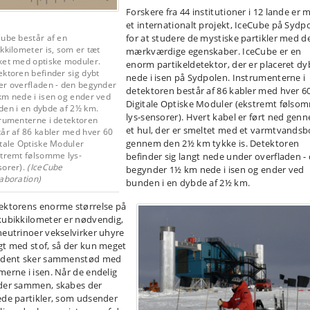
Forskere fra 44 institutioner i 12 lande er 
et internationalt projekt, IceCube på Sydp
Cube består af en
for at studere de mystiske partikler med d
kkilometer is, som er tæt
mærkværdige egenskaber. IceCube er en
ket med optiske moduler.
enorm partikeldetektor, der er placeret dy
ktoren befinder sig dybt
nede i isen på Sydpolen. Instrumenterne i
er overfladen - den begynder
detektoren består af 86 kabler med hver 6
km nede i isen og ender ved
Digitale Optiske Moduler (ekstremt følso
den i en dybde af 2½ km.
lys-sensorer). Hvert kabel er ført ned gen
trumenterne i detektoren
et hul, der er smeltet med et varmtvandsb
tår af 86 kabler med hver 60
gennem den 2½ km tykke is. Detektoren
itale Optiske Moduler
stremt følsomme lys-
befinder sig langt nede under overfladen -
sorer).
(IceCube
begynder 1½ km nede i isen og ender ved
aboration)
bunden i en dybde af 2½ km.
ektorens enorme størrelse på
kubikkilometer er nødvendig,
neutrinoer vekselvirker uhyre
gt med stof, så der kun meget
ldent sker sammenstød med
merne i isen. Når de endelig
der sammen, skabes der
ede partikler, som udsender