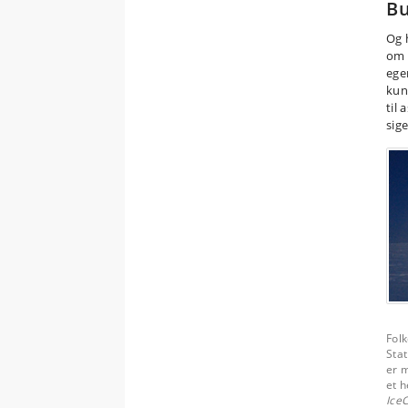
Bu
Og 
om 
egen
kun
til
sig
Folk
Sta
er 
et h
Ice