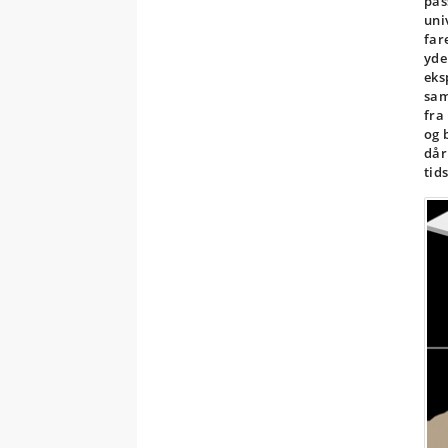
pas
uni
far
yde
eks
sam
fra
og 
dår
tid