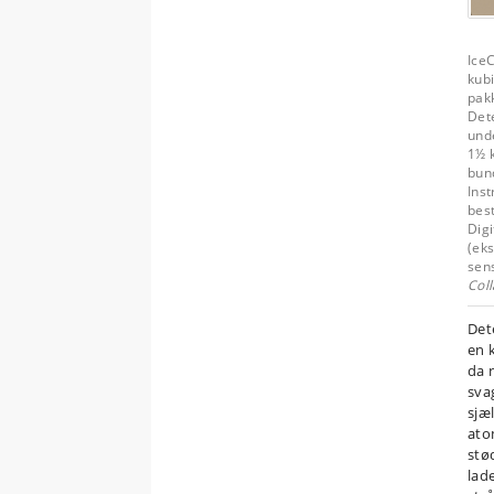
Ice
kubi
pak
Dete
und
1½ 
bun
Ins
bes
Dig
(ek
sen
Coll
Det
en 
da 
sva
sjæ
ato
stø
lad