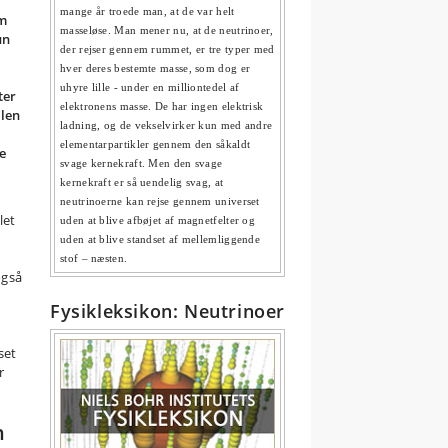
mange år troede man, at de var helt
om
masseløse. Man mener nu, at de neutrinoer,
un
der rejser gennem rummet, er tre typer med
hver deres bestemte masse, som dog er
uhyre lille - under en milliontedel af
ter
elektronens masse. De har ingen elektrisk
olen
ladning, og de vekselvirker kun med andre
elementarpartikler gennem den såkaldt
ge
svage kernekraft. Men den svage
kernekraft er så uendelig svag, at
neutrinoerne kan rejse gennem universet
let
uden at blive afbøjet af magnetfelter og
uden at blive standset af mellemliggende
stof – næsten.
også
Fysikleksikon: Neutrinoer
set
r
n