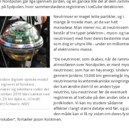
r Nordpolen går lige igennem Jorden, og en ganske lille del af dem ramm
n på Sydpolen, hvor sammenstødene registreres i IceCube detektoren.
Neutrinoer er meget lette partikler, og i
mange år troede man, at de var helt
masseløse. Man mener nu, at neutrinoern
består af tre typer (elektron-, myon- og ta
neutrinoer) med hver deres bestemte mas
som dog er uhyre lille - under en millionte
af elektronens masse.
”De neutrinoer, som skabes, når de ramm
atmosfæren over Nordpolen, er mest my
neutrinoer, som har en høj energi. Underv
gennem Jordens 13.000 km gennemgår m
sidste digitale optiske modul
neutrinoerne kvantemekaniske svingninge
 signeret af forskere,
der kan ændre dem til en anden type
niører og teknikere inden det
neutrino, tau-neutrinoer før de eventuelt
ecember 2010 blev sænket ned
registreres af IceCube på den anden side a
en 2½ km dybe is.
(Credit:
jordkloden. Vi kan nu studere sådanne
ert Schwarz, NSF)
effekter i langt større detalje end før, og p
den måde kan vi få ny viden om deres fys
nskaber”, fortæller Jason Koskinen.