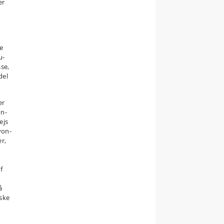
er
e
u-
se,
del
er
on-
ejs
yon-
r,
f
å
iske