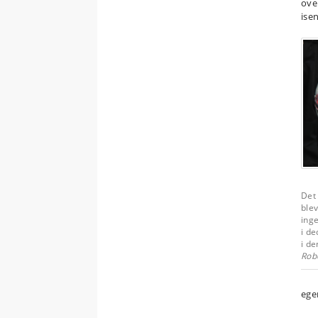
ove
ise
Det 
blev
inge
i d
i d
Rob
ege