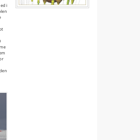
med i
olen
e
bt
0
mme
nem
or
 den