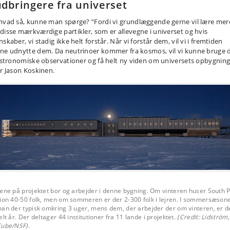
dbringere fra universet
hvad så, kunne man spørge? ”Fordi vi grundlæggende gerne vil lære mer
disse mærkværdige partikler, som er allevegne i universet og hvis
skaber, vi stadig ikke helt forstår. Når vi forstår dem, vil vi i fremtiden
ne udnytte dem. Da neutrinoer kommer fra kosmos, vil vi kunne bruge
 astronomiske observationer og få helt ny viden om universets opbygning
er Jason Koskinen.
ene på projektet bor og arbejder i denne bygning. Om vinteren huser South 
tion 40-50 folk, men om sommeren er der 2-300 folk i lejren. I sommersæson
man der typisk omkring 3 uger, mens dem, der arbejder der om vinteren, er d
elt år. Der deltager 44 institutioner fra 11 lande i projektet.
(Credit: Lidström,
Cube/NSF).