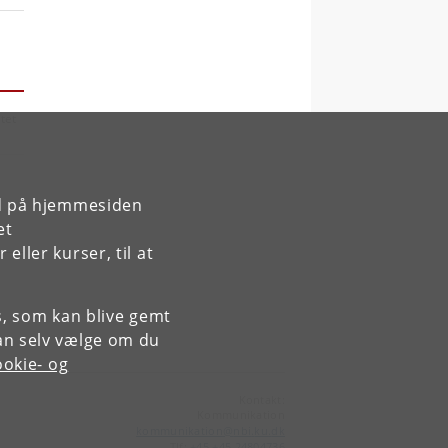
tet
rd på hjemmesiden
et
ller kurser, til at
es, som kan blive gemt
an selv vælge om du
okie- og
Kontakt:
Kommunikation
kommunikation
@
nbi
.
ku
.
dk
Tlf:
+45 +45 24804736