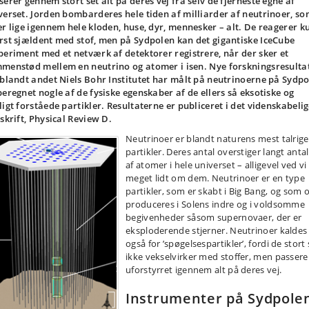
serer gennem stort set alt på deres vej fra selv de fjerneste egne af
verset. Jorden bombarderes hele tiden af milliarder af neutrinoer, s
er lige igennem hele kloden, huse, dyr, mennesker – alt. De reagerer k
rst sjældent med stof, men på Sydpolen kan det gigantiske IceCube
periment med et netværk af detektorer registrere, når der sker et
menstød mellem en neutrino og atomer i isen. Nye forskningsresulta
 blandt andet Niels Bohr Institutet har målt på neutrinoerne på Sydp
beregnet nogle af de fysiske egenskaber af de ellers så eksotiske og
ligt forståede partikler. Resultaterne er publiceret i det videnskabeli
sskrift, Physical Review D.
Neutrinoer er blandt naturens mest talrige
partikler. Deres antal overstiger langt antal
af atomer i hele universet – alligevel ved vi
meget lidt om dem. Neutrinoer er en type
partikler, som er skabt i Big Bang, og som 
produceres i Solens indre og i voldsomme
begivenheder såsom supernovaer, der er
eksploderende stjerner. Neutrinoer kaldes
også for ’spøgelsespartikler’, fordi de stort 
ikke vekselvirker med stoffer, men passere
uforstyrret igennem alt på deres vej.
Instrumenter på Sydpole