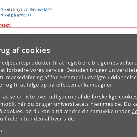
rtikel i Physical Review D >>
rtikel på arXiv >>
id Jason Koskinen
, postdoc i IceCube, Discovery Center på Niels Bohr Institu
 Københavns Universitet, +45 21 28 90 61, koskinen@nbi.ku.dk
rug af cookies
ten Medici
, ph.d.-studerende, IceCube-gruppen på Niels Bohr Institutet,
enhavns Universitet, +45 3532-5454, +45 6151-6454, mmedici@nbi.ku.dk
tredjepartsprodukter til at registrere brugernes adfæ
mner
e at forbedre vores service. Desuden bruger universitet
il markedsføring af for eksempel udvalgte uddannelser e
r og til at følge op på effekten af kampagner.
ARTIKELFYSIK
or at se en liste over udbyderne af de forskellige cooki
 mobil, når du bruger universitetets hjemmeside. Du k
slå cookies, og du kan altid ændre dit samtykke under
Co
 finder i bunden af hver side.
tik