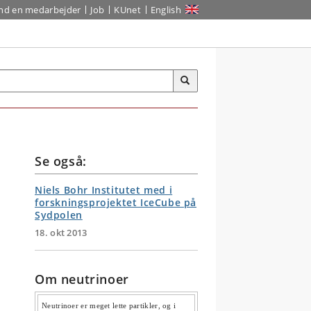
ind en medarbejder
Job
KUnet
English
Se også:
Niels Bohr Institutet med i
forskningsprojektet IceCube på
Sydpolen
18. okt 2013
Om neutrinoer
Neutrinoer er meget lette partikler, og i