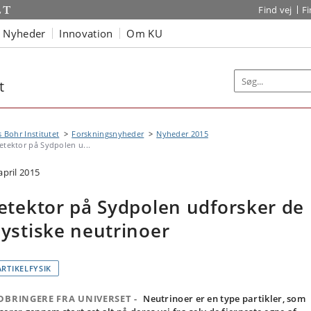
Find vej
F
Nyheder
Innovation
Om KU
t
s Bohr Institutet
Forskningsnyheder
Nyheder 2015
etektor på Sydpolen u...
april 2015
etektor på Sydpolen udforsker de
ystiske neutrinoer
ARTIKELFYSIK
DBRINGERE FRA UNIVERSET -
Neutrinoer er en type partikler, som