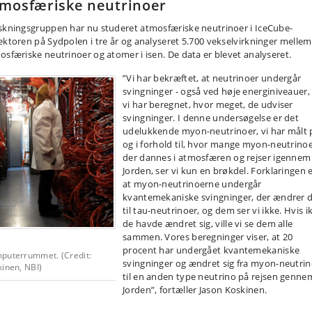
mosfæriske neutrinoer
skningsgruppen har nu studeret atmosfæriske neutrinoer i IceCube-
ektoren på Sydpolen i tre år og analyseret 5.700 vekselvirkninger mellem
osfæriske neutrinoer og atomer i isen. De data er blevet analyseret.
”Vi har bekræftet, at neutrinoer undergår
svingninger - også ved høje energiniveauer,
vi har beregnet, hvor meget, de udviser
svingninger. I denne undersøgelse er det
udelukkende myon-neutrinoer, vi har målt 
og i forhold til, hvor mange myon-neutrinoe
der dannes i atmosfæren og rejser igennem
Jorden, ser vi kun en brøkdel. Forklaringen e
at myon-neutrinoerne undergår
kvantemekaniske svingninger, der ændrer
til tau-neutrinoer, og dem ser vi ikke. Hvis i
de havde ændret sig, ville vi se dem alle
sammen. Vores beregninger viser, at 20
procent har undergået kvantemekaniske
puterrummet. (Credit:
svingninger og ændret sig fra myon-neutri
kinen, NBI)
til en anden type neutrino på rejsen genne
Jorden”, fortæller Jason Koskinen.