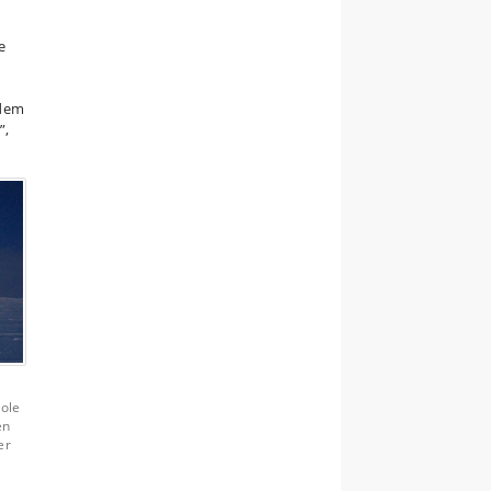
e
 dem
”,
Pole
en
er