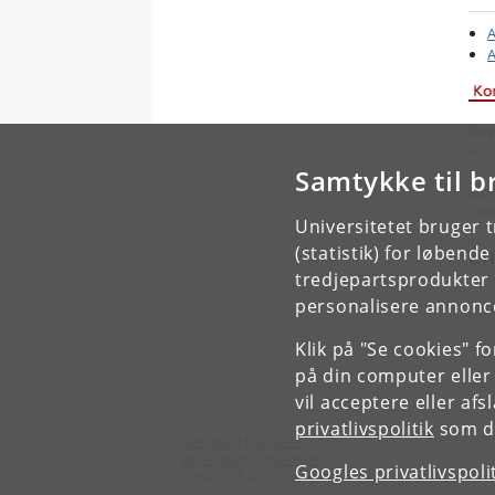
A
A
Dav
ved
Samtykke til b
Mor
Køb
Universitetet bruger 
E
(statistik) for løbend
tredjepartsprodukter t
personalisere annonce
P
Klik på "Se cookies" f
på din computer eller
vil acceptere eller af
privatlivspolitik
som du
Niels Bohr Institutet
Københavns Universitet
Googles privatlivspoli
Jagtvej 155 A, 2200 København N.