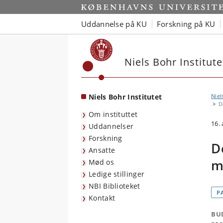
Start
Uddannelse på KU
Forskning på KU
Niels Bohr Institute
Niels Bohr Institutet
Niel
D
Om instituttet
16. 
Uddannelser
Forskning
D
Ansatte
m
Mød os
Ledige stillinger
NBI Biblioteket
P
Kontakt
BU