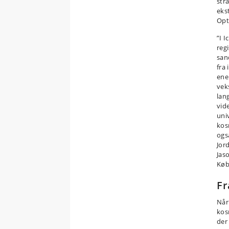
strå
eks
Opt
”I I
reg
san
fra
ene
vek
lan
vid
uni
kos
ogs
Jor
Jas
Køb
Fr
Når
kos
der