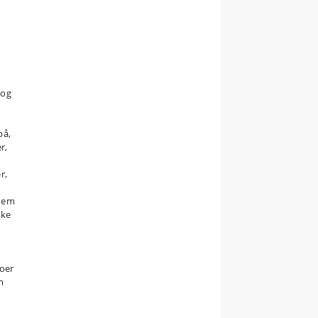
 og
på,
r,
r,
 dem
kke
noer
m