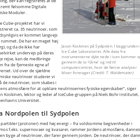
ling, der kan registreres af de
tremt følsomme Digitale
iske Moduler.
ce Cube-projektet har vi
istreret ca. 35 neutrinoer, som
dsynligvis er kommet langvejs
 i rummet. De har en meget høj
Jason Koskinen på Sydpolen. I baggrunden 
rgi, og da de ikke har
Ice Cube Laboratoriet. Alle data fra
selvirket undervejs på deres
instrumenterne dybt nede i isen kommer o
ge rejse, kan de medbringe
gennem de to ’tårne’ og ind til
en fra de fjerneste egne af
computercentret, hvor de første analyser
verset. Ud over de sjældne
bliver foretaget
(Credit: T. Waldemaier)
miske neutrinoer studerer vi
å de neutrinoer, som skabes i
dens atmosfære for at opklare neutrinoernes fysiske egenskaber”, siger
on Koskinen, lektor og leder af IceCube-gruppen på Niels Bohr Institutet,
enhavns Universitet.
a Nordpolen til Sydpolen
 partikler (protoner) med høj energi – fra voldsomme begivenheder i
mos f.eks. supernovaer og kvasarer, rammer Jordens atmosfære, danne
 en byge af neutrinoer, der farer gennem Jorden. De neutrinoer, der dan