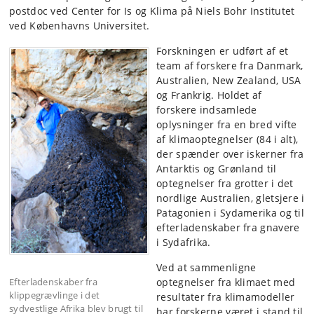
postdoc ved Center for Is og Klima på Niels Bohr Institutet
ved Københavns Universitet.
Forskningen er udført af et
team af forskere fra Danmark,
Australien, New Zealand, USA
og Frankrig. Holdet af
forskere indsamlede
oplysninger fra en bred vifte
af klimaoptegnelser (84 i alt),
der spænder over iskerner fra
Antarktis og Grønland til
optegnelser fra grotter i det
nordlige Australien, gletsjere i
Patagonien i Sydamerika og til
efterladenskaber fra gnavere
i Sydafrika.
Ved at sammenligne
Efterladenskaber fra
optegnelser fra klimaet med
klippegrævlinge i det
resultater fra klimamodeller
sydvestlige Afrika blev brugt til
har forskerne været i stand til