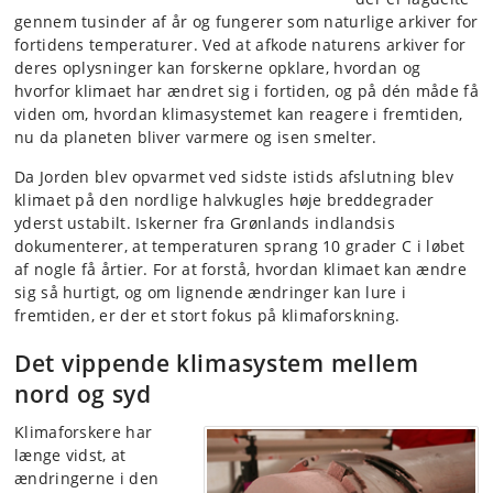
gennem tusinder af år og fungerer som naturlige arkiver for
fortidens temperaturer. Ved at afkode naturens arkiver for
deres oplysninger kan forskerne opklare, hvordan og
hvorfor klimaet har ændret sig i fortiden, og på dén måde få
viden om, hvordan klimasystemet kan reagere i fremtiden,
nu da planeten bliver varmere og isen smelter.
Da Jorden blev opvarmet ved sidste istids afslutning blev
klimaet på den nordlige halvkugles høje breddegrader
yderst ustabilt. Iskerner fra Grønlands indlandsis
dokumenterer, at temperaturen sprang 10 grader C i løbet
af nogle få årtier. For at forstå, hvordan klimaet kan ændre
sig så hurtigt, og om lignende ændringer kan lure i
fremtiden, er der et stort fokus på klimaforskning.
Det vippende klimasystem mellem
nord og syd
Klimaforskere har
længe vidst, at
ændringerne i den