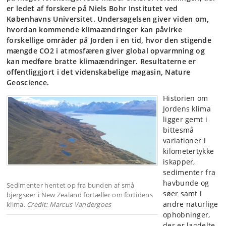
er ledet af forskere på Niels Bohr Institutet ved
Københavns Universitet. Undersøgelsen giver viden om,
hvordan kommende klimaændringer kan påvirke
forskellige områder på Jorden i en tid, hvor den stigende
mængde CO2 i atmosfæren giver global opvarmning og
kan medføre bratte klimaændringer. Resultaterne er
offentliggjort i det videnskabelige magasin, Nature
Geoscience.
Historien om
Jordens klima
ligger gemt i
bittesmå
variationer i
kilometertykke
iskapper,
sedimenter fra
havbunde og
Sedimenter hentet op fra bunden af små
søer samt i
bjergsøer i New Zealand fortæller om fortidens
andre naturlige
klima.
Credit: Marcus Vandergoes
ophobninger,
der er lagdelte