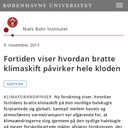
Start
Toggl
Niels Bohr Institutet
9. november 2015
Fortiden viser hvordan bratte
klimaskift påvirker hele kloden
GEOFYSIK
KLIMAFORANDRINGER
Ny forskning viser, hvordan
fortidens bratte klimaskift på den nordlige halvkugle
forplantede sig globalt. Samspil mellem havets og
atmosfærens varmetransport var afgørende for, at
klimaændringerne slog igennem på den sydlige halvkugle
på meget forskelligartede måder afslører forskningen, der