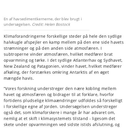
En af havsedimentkernerne, der blev brugt i
undersøgelsen.
Credit: Helen Bostock
Klimaforandringerne forskellige steder på hele den sydlige
halvkugle afspejler en kamp mellem på den ene side havets
strømninger og på den anden side atmosfæren. I
subtroperne vinder atmosfæren, hvilket medfører brat
opvarmning og tørke. I det sydlige Atlanterhav og Sydhavet,
New Zealand og Patagonien, vinder havet, hvilket medfører
afkøling, der forstærkes omkring Antarktis af en øget
mængde havis.
”Vores forskning understreger den nære kobling mellem
havet og atmosfæren og bidrager til at forklare, hvorfor
fortidens pludselige klimaændringer udfoldes så forskelligt
i forskellige egne af Jorden. Undersøgelsen understreger
også det, som klimaforskere i mange år har advaret om,
nemlig at et skift i klimasystemets tilstand - ligesom det
skete under opvarmningen ved sidste istids afslutning, og