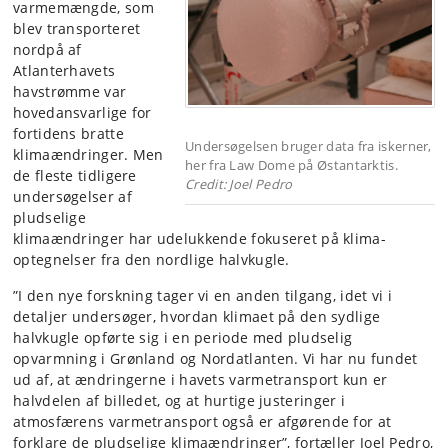
varmemængde, som
blev transporteret
nordpå af
Atlanterhavets
havstrømme var
hovedansvarlige for
fortidens bratte
Undersøgelsen bruger data fra iskerner,
klimaændringer. Men
her fra Law Dome på Østantarktis.
de fleste tidligere
Credit: Joel Pedro
undersøgelser af
pludselige
klimaændringer har udelukkende fokuseret på klima-
optegnelser fra den nordlige halvkugle.
”I den nye forskning tager vi en anden tilgang, idet vi i
detaljer undersøger, hvordan klimaet på den sydlige
halvkugle opførte sig i en periode med pludselig
opvarmning i Grønland og Nordatlanten. Vi har nu fundet
ud af, at ændringerne i havets varmetransport kun er
halvdelen af billedet, og at hurtige justeringer i
atmosfærens varmetransport også er afgørende for at
forklare de pludselige klimaændringer”, fortæller Joel Pedro,