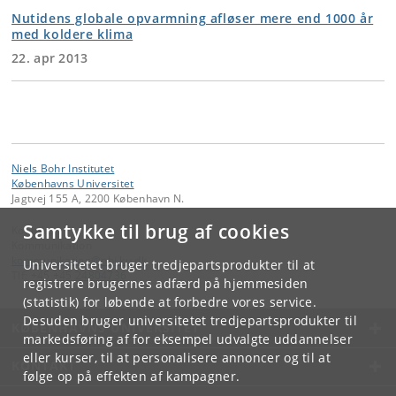
Nutidens globale opvarmning afløser mere end 1000 år
med koldere klima
22. apr 2013
Niels Bohr Institutet
Københavns Universitet
Jagtvej 155 A, 2200 København N.
Samtykke til brug af cookies
Kontakt:
Kommunikation
kommunikation
@
nbi
.
ku
.
dk
Universitetet bruger tredjepartsprodukter til at
Tlf:
+45 +45 24804736
registrere brugernes adfærd på hjemmesiden
(statistik) for løbende at forbedre vores service.
Desuden bruger universitetet tredjepartsprodukter til
KØBENHAVNS UNIVERSITET
markedsføring af for eksempel udvalgte uddannelser
eller kurser, til at personalisere annoncer og til at
KONTAKT
følge op på effekten af kampagner.