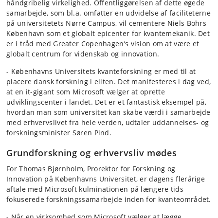
håndgribelig virkelighed. Offentliggørelsen af dette øgede
samarbejde, som bl.a. omfatter en udvidelse af faciliteterne
på universitetets Nørre Campus, vil cementere Niels Bohrs
København som et globalt epicenter for kvantemekanik. Det
er i tråd med Greater Copenhagen’s vision om at være et
globalt centrum for videnskab og innovation.
- Københavns Universitets kvanteforskning er med til at
placere dansk forskning i eliten. Det manifesteres i dag ved,
at en it-gigant som Microsoft vælger at oprette
udviklingscenter i landet. Det er et fantastisk eksempel på,
hvordan man som universitet kan skabe værdi i samarbejde
med erhvervslivet fra hele verden, udtaler uddannelses- og
forskningsminister Søren Pind.
Grundforskning og erhvervsliv mødes
For Thomas Bjørnholm, Prorektor for Forskning og
Innovation på Københavns Universitet, er dagens flerårige
aftale med Microsoft kulminationen på længere tids
fokuserede forskningssamarbejde inden for kvanteområdet.
- Når en virksomhed som Microsoft vælger at lægge