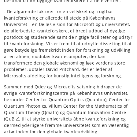
destination for dygtige kvanteforskere fra hele verden.
- De afgørende faktorer for en vellykket og frugtbar
kvanteforskning er allerede til stede på Københavns
Universitet – en fælles vision for Microsoft og universitetet,
de allerbedste kvanteforskere, et bredt udbud af dygtige
postdocs og studerende samt de rigtige faciliteter og udstyr
til kvanteforskning. Vi ser frem til at udnytte disse ting til at
gøre betydelige fremskridt inden for forskning og udvikling
af en almen, modulær kvantecomputer, der kan
transformere den globale økonomi og løse verdens store
problemer, udtaler David Pritchard, der er leder af
Microsofts afdeling for kunstig intelligens og forskning.
Sammen med Qdev og Microsofts satsning bidrager de
øvrige kvanteforskningscentre på Københavns Universitet,
herunder Center for Quantum Optics (Quantop), Center for
Quantum Photonics, Villum Center for the Mathematics of
Quantum Theory (Qmath) og Quantum Innovation Centre
(QuBiz), til at styrke universitets åbne kvanteforskning og
dermed yderligere fremme universitetet som en væsentlig
aktør inden for den globale kvanteudvikling.