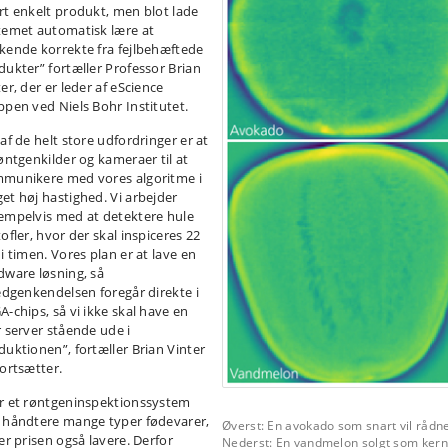
rt enkelt produkt, men blot lade
temet automatisk lære at
kende korrekte fra fejlbehæftede
dukter” fortæller Professor Brian
er, der er leder af eScience
ppen ved Niels Bohr Institutet.
af de helt store udfordringer er at
røntgenkilder og kameraer til at
munikere med vores algoritme i
et høj hastighed. Vi arbejder
empelvis med at detektere hule
ofler, hvor der skal inspiceres 22
i timen. Vores plan er at lave en
dware løsning, så
ledgenkendelsen foregår direkte i
A-chips, så vi ikke skal have en
r server stående ude i
duktionen”, fortæller Brian Vinter
fortsætter.
r et røntgeninspektionssystem
 håndtere mange typer fødevarer,
Øverst: En avokado som snart vil rådne
er prisen også lavere. Derfor
Nederst: En vandmelon solgt som kerne