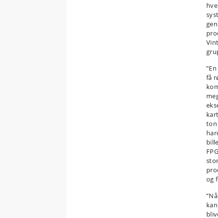
hve
sys
gen
pro
Vint
gru
”En 
få 
kom
meg
eks
kart
ton 
har
bil
FPG
sto
pro
og 
”Nå
kan
bliv