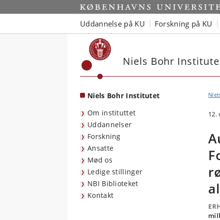
Start
Uddannelse på KU
Forskning på KU
Niels Bohr Institute
Niels Bohr Institutet
Niel
Om instituttet
12.
Uddannelser
A
Forskning
Ansatte
F
Mød os
r
Ledige stillinger
NBI Biblioteket
a
Kontakt
ER
mil