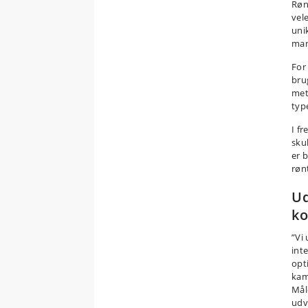
Røn
vel
unik
man
For
bru
met
type
I f
sku
er 
røn
Ud
ko
”Vi
int
opt
kam
Mål
udv