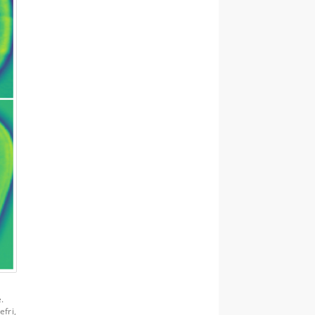
.
fri,