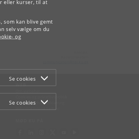
al
ller kurser, til at
es, som kan blive gemt
an selv vælge om du
okie- og
Kontakt:
Kommunikation
communication
@
nbi
.
ku
.
dk
Se cookies
WEB
Om websitet
Cookies og privatlivspolitik
Se cookies
Tilgængelighedserklæring
Informationssikkerhed
MØD KU PÅ