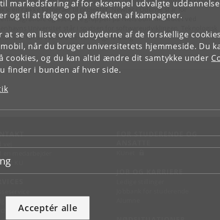
 for udvikling af en ny type røntgenkilde, mens QTechnology fra Valby sk
il markedsføring af for eksempel udvalgte uddannelser e
ikle en række kameraer til projektet. Newtec i Odense står for
r og til at følge op på effekten af kampagner.
temintegration, og eScience gruppen på Niels Bohr Institutet ved
enhavns Universitet står i spidsen for softwareudviklingen. Teknologisk
or at se en liste over udbyderne af de forskellige cooki
itut står for at validere den endelige løsning.
 mobil, når du bruger universitetets hjemmeside. Du k
slå cookies, og du kan altid ændre dit samtykke under
Co
 finder i bunden af hver side.
tik
NTAKT
FOR STUDERENDE OG
ANSATTE
d vej
KUnet
d en medarbejder
ing
takt KU
JOB OG KARRIERE
RVICES
Ledige stillinger
Jobbank for studerende
sseservice
Alumne
ignguide
Acceptér alle
chandise
NØDSITUATIONER
support