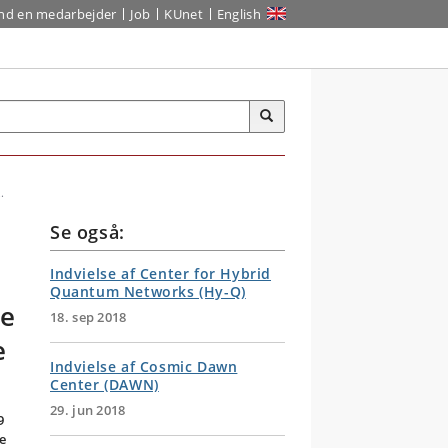
ind en medarbejder
Job
KUnet
English
.
Se også:
Indvielse af Center for Hybrid
Quantum Networks (Hy-Q)
re
18. sep 2018
e
Indvielse af Cosmic Dawn
Center (DAWN)
29. jun 2018
9
re