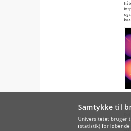
håb
ins
ogs
kva
Rønt
Samtykke til b
til 
Det
Universitetet bruger 
nød
(statistik) for løbend
til