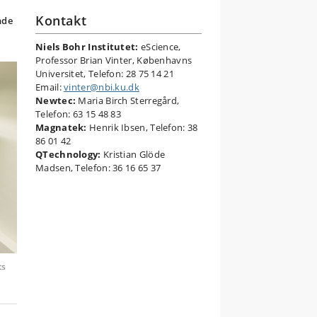
Kontakt
nde
Niels Bohr Institutet:
eScience,
Professor Brian Vinter, Københavns
Universitet, Telefon: 28 75 14 21
Email:
vinter@nbi.ku.dk
Newtec:
Maria Birch Sterregård,
Telefon: 63 15 48 83
Magnatek:
Henrik Ibsen, Telefon: 38
86 01 42
QTechnology:
Kristian Glöde
Madsen, Telefon: 36 16 65 37
ts