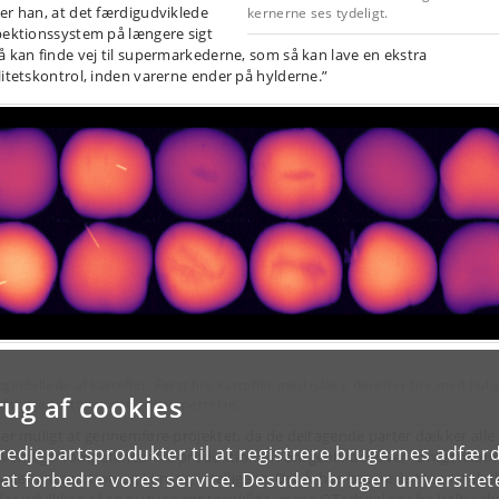
er han, at det færdigudviklede
kernerne ses tydeligt.
pektionssystem på længere sigt
å kan finde vej til supermarkederne, som så kan lave en ekstra
litetskontrol, inden varerne ender på hylderne.”
genbillede af kartofler: Først fire kartofler med nåle i, derefter fire med hul i
rug af cookies
sidst fire kartofler der er helt perfekte.
 er muligt at gennemføre projektet, da de deltagende parter dækker alle
tredjepartsprodukter til at registrere brugernes adfæ
vendige kompetencer fra produktion af røntgenkilder over røntgenkam
e at forbedre vores service. Desuden bruger universitet
 systemintegration og kunstig intelligens. Det Århus baserede Magnatek s