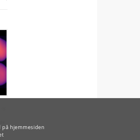
, og
 de
rd på hjemmesiden
era
et
kal