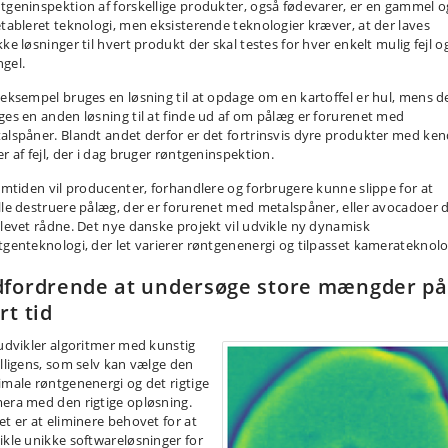
tgeninspektion af forskellige produkter, også fødevarer, er en gammel o
etableret teknologi, men eksisterende teknologier kræver, at der laves
ke løsninger til hvert produkt der skal testes for hver enkelt mulig fejl o
gel.
 eksempel bruges en løsning til at opdage om en kartoffel er hul, mens d
ges en anden løsning til at finde ud af om pålæg er forurenet med
alspåner. Blandt andet derfor er det fortrinsvis dyre produkter med ken
r af fejl, der i dag bruger røntgeninspektion.
remtiden vil producenter, forhandlere og forbrugere kunne slippe for at
lle destruere pålæg, der er forurenet med metalspåner, eller avocadoer 
blevet rådne. Det nye danske projekt vil udvikle ny dynamisk
tgenteknologi, der let varierer røntgenenergi og tilpasset kamerateknolo
fordrende at undersøge store mængder på
rt tid
 udvikler algoritmer med kunstig
elligens, som selv kan vælge den
imale røntgenenergi og det rigtige
era med den rigtige opløsning.
et er at eliminere behovet for at
ikle unikke softwareløsninger for