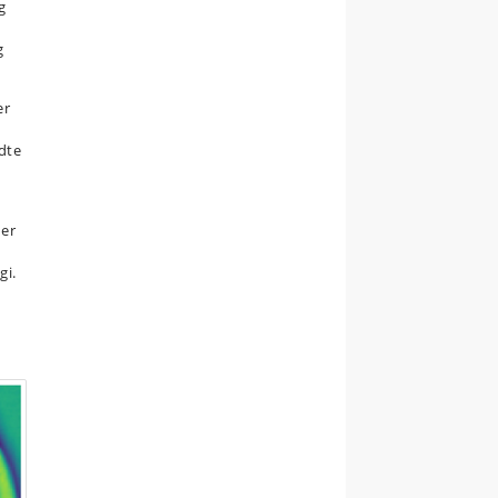
g
g
er
dte
der
gi.