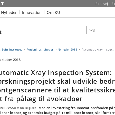
Find vej
F
Nyheder
Innovation
Om KU
t
s Bohr Institutet
Forskningsnyheder
Nyheder 2018
Automatic Xray Inspect..
 oktober 2018
utomatic Xray Inspection System:
orskningsprojekt skal udvikle bed
øntgenscannere til at kvalitetssikr
lt fra pålæg til avokadoer
HVERVSSAMARBEJDE:
Med en investering fra Innovationsfonden på 
lioner kroner, og et samlet budget på 17 millioner kroner, skal forske