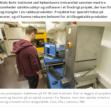
 Niels Bohr Institutet ved Københavns Universitet sammen med tre
ksomheder udvikle udstyr og software i et fireårigt projekt, der kan fi
l og mangler i en række produkter. Projektet har specielt fokus på
evarer, og vil kunne reducere behovet for at tilbagekalde produkter.
ses prototypen i kælderen på HC Ørsted Institutet. Den er bygget af projekte
tnere og baseret på en optisk scanner fra Newtec, hvor den optiske enhed er
net og erstattet af en røntgenkilde. Foto: Ola J. Joensen, NBI