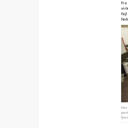
fra
vir
fej
fød
Her 
par
fjer