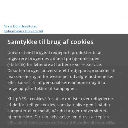
Niels Bohr Institutet
Københavns Universitet
Jagtvej 155 A, 2200 København N.
Samtykke til brug af cookies
Kontakt:
Kommunikation
Universitetet bruger tredjepartsprodukter til at
kommunikation
@
nbi
.
ku
.
dk
registrere brugernes adfærd på hjemmesiden
(statistik) for løbende at forbedre vores service.
Desuden bruger universitetet tredjepartsprodukter til
KØBENHAVNS UNIVERSITET
markedsføring af for eksempel udvalgte uddannelser
eller kurser, til at personalisere annoncer og til at
KONTAKT
følge op på effekten af kampagner.
SERVICES
Klik på "Se cookies" for at se en liste over udbyderne
af de forskellige cookies, som kan blive gemt på din
FOR STUDERENDE OG ANSATTE
computer eller mobil, når du bruger universitetets
hjemmeside. Du kan selv vælge om du vil acceptere
JOB OG KARRIERE
eller afslå cookies, og du kan altid ændre dit samtykke