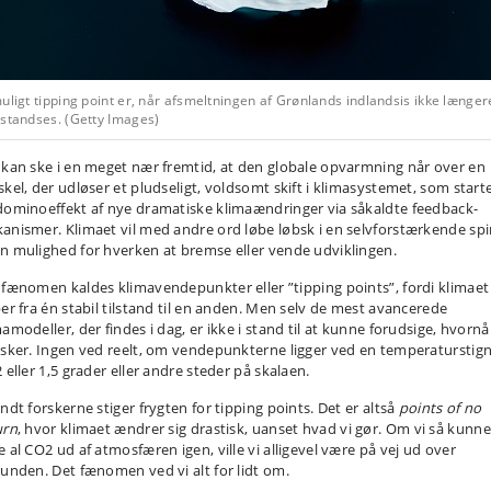
uligt tipping point er, når afsmeltningen af Grønlands indlandsis ikke længer
 standses. (Getty Images)
 kan ske i en meget nær fremtid, at den globale opvarmning når over en
skel, der udløser et pludseligt, voldsomt skift i klimasystemet, som start
dominoeffekt af nye dramatiske klimaændringer via såkaldte feedback-
anismer. Klimaet vil med andre ord løbe løbsk i en selvforstærkende spi
n mulighed for hverken at bremse eller vende udviklingen.
 fænomen kaldes klimavendepunkter eller ”tipping points”, fordi klimaet
per fra én stabil tilstand til en anden. Men selv de mest avancerede
amodeller, der findes i dag, er ikke i stand til at kunne forudsige, hvornå
 sker. Ingen ved reelt, om vendepunkterne ligger ved en temperaturstig
 eller 1,5 grader eller andre steder på skalaen.
ndt forskerne stiger frygten for tipping points. Det er altså
points of no
urn
, hvor klimaet ændrer sig drastisk, uanset hvad vi gør. Om vi så kunne
e al CO2 ud af atmosfæren igen, ville vi alligevel være på vej ud over
runden. Det fænomen ved vi alt for lidt om.