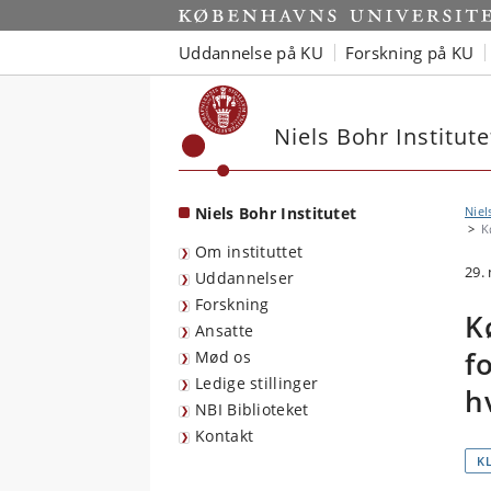
Start
Uddannelse på KU
Forskning på KU
Niels Bohr Institute
Niels Bohr Institutet
Niel
K
Om instituttet
29.
Uddannelser
Forskning
K
Ansatte
f
Mød os
Ledige stillinger
h
NBI Biblioteket
Kontakt
K