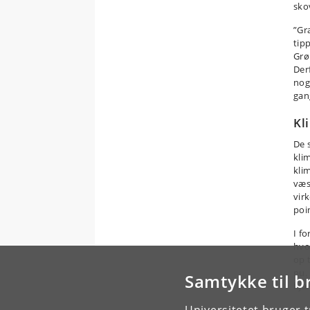
sko
”Gr
tipp
Grø
Der
nog
gan
Kl
De 
klim
kli
væse
vir
poi
I fo
hvo
op 
nu. 
Samtykke til b
hjæ