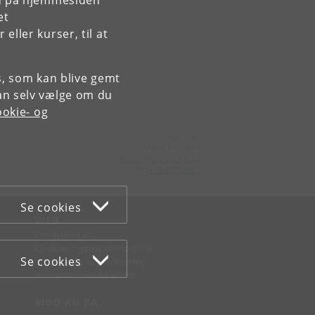
rd på hjemmesiden
et
ller kurser, til at
es, som kan blive gemt
an selv vælge om du
okie- og
Kontakt:
Maria Hornbek
maho
@
science
.
ku
.
dk
Tlf:
+45 22954283
Se cookies
WEB
Om websitet
Cookies og privatlivspolitik
Se cookies
Tilgængelighedserklæring
Informationssikkerhed
MØD KU PÅ