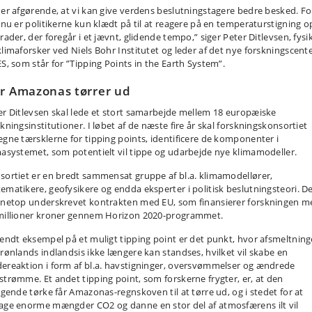
 er afgørende, at vi kan give verdens beslutningstagere bedre besked. Fo
 nu er politikerne kun klædt på til at reagere på en temperaturstigning op
rader, der foregår i et jævnt, glidende tempo,” siger Peter Ditlevsen, fysi
klimaforsker ved Niels Bohr Institutet og leder af det nye forskningscent
ES, som står for ”Tipping Points in the Earth System”.
r Amazonas tørrer ud
er Ditlevsen skal lede et stort samarbejde mellem 18 europæiske
kningsinstitutioner. I løbet af de næste fire år skal forskningskonsortiet
egne tærsklerne for tipping points, identificere de komponenter i
masystemet, som potentielt vil tippe og udarbejde nye klimamodeller.
sortiet er en bredt sammensat gruppe af bl.a. klimamodellører,
ematikere, geofysikere og endda eksperter i politisk beslutningsteori. D
 netop underskrevet kontrakten med EU, som finansierer forskningen m
millioner kroner gennem Horizon 2020-programmet.
kendt eksempel på et muligt tipping point er det punkt, hvor afsmeltnin
Grønlands indlandsis ikke længere kan standses, hvilket vil skabe en
ereaktion i form af bl.a. havstigninger, oversvømmelser og ændrede
strømme. Et andet tipping point, som forskerne frygter, er, at den
tagende tørke får Amazonas-regnskoven til at tørre ud, og i stedet for at
age enorme mængder CO2 og danne en stor del af atmosfærens ilt vil