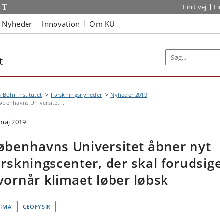
Find vej
F
Nyheder
Innovation
Om KU
t
s Bohr Institutet
Forskningsnyheder
Nyheder 2019
øbenhavns Universitet...
 maj 2019
øbenhavns Universitet åbner nyt
orskningscenter, der skal forudsig
vornår klimaet løber løbsk
LIMA
GEOFYSIK