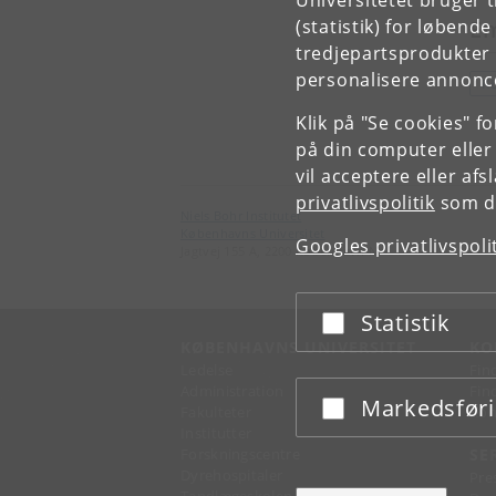
Universitetet bruger 
(statistik) for løbend
E
tredjepartsprodukter t
personalisere annonce
K
Klik på "Se cookies" f
på din computer eller
vil acceptere eller af
privatlivspolitik
som du
Niels Bohr Institutet
Københavns Universitet
Googles privatlivspoli
Jagtvej 155 A, 2200 København N.
Statistik
Acceptér eller afslå
KØBENHAVNS UNIVERSITET
KO
Ledelse
Fin
Administration
Fin
Markedsfør
Acceptér eller afslå
Fakulteter
Kon
Institutter
Forskningscentre
SE
Dyrehospitaler
Pre