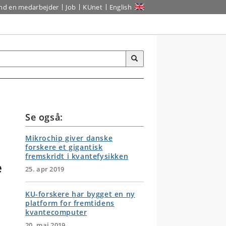
ind en medarbejder
Job
KUnet
English
Se også:
Mikrochip giver danske
forskere et gigantisk
fremskridt i kvantefysikken
e
25. apr 2019
KU-forskere har bygget en ny
platform for fremtidens
kvantecomputer
20. maj 2019