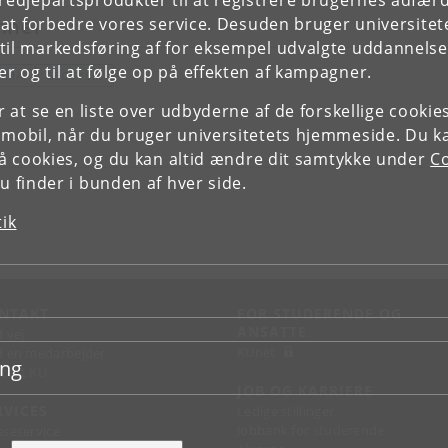
tredjepartsprodukter til at registrere brugernes adfæ
e at forbedre vores service. Desuden bruger universitet
mner
il markedsføring af for eksempel udvalgte uddannelser e
r og til at følge op på effekten af kampagner.
LIMA
GEOFYSIK
or at se en liste over udbyderne af de forskellige cooki
 mobil, når du bruger universitetets hjemmeside. Du k
slå cookies, og du kan altid ændre dit samtykke under
Co
 finder i bunden af hver side.
tik
NTAKT
FOR STUDERENDE OG
ANSATTE
d vej
KUnet
d en medarbejder
ing
takt KU
JOB OG KARRIERE
RVICES
Ledige stillinger
Jobbank for studerende
sseservice