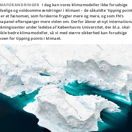
IMAFORANDRINGER
I dag kan vores klimamodeller ikke forudsige
dselige og voldsomme ændringer i klimaet – de såkaldte 'tipping point
 er et fænomen, som forskerne frygter mere og mere, og som FN’s
mapanel efterspørger mere viden om. Derfor åbner et nyt internation
skningscenter under ledelse af Københavns Universitet, der bl.a. skal
ikle bedre klimamodeller, så vi med større sikkerhed kan forudsige
ikoen for tipping points i klimaet.