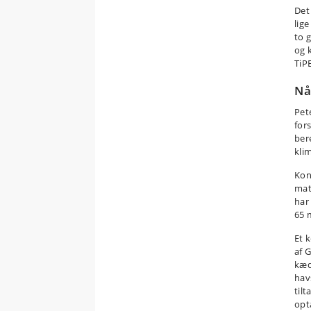
Det
lige
to g
og 
TiP
Nå
Pet
fors
ber
kli
Kon
mat
har
65 
Et 
af 
kæd
hav
til
opt