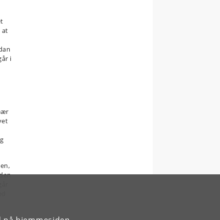
et
 at
ådan
år i
eær
vet
ng
den,
oden
går
ed