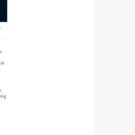
e
er
ral
r
ning