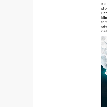
KL
plu
Det
kli
for
udv
ris