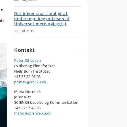
s’.
Det bliver snart muligt at
undersøge begyndelsen af
alt
Universet mere nøjagtigt
22. jul 2019
Kontakt
Peter Ditlevsen
Fysiker og klimaforsker
Niels Bohr Institutet
+45 35 32 06 03
pditlev@nbi.ku.dk
Maria Hornbek
Journalist
SCIENCE Ledelse og Kommunikation
+45 22 95 42 83
maho@science.ku.dk