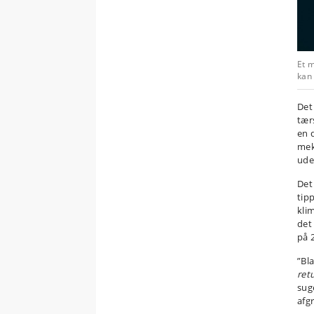
Et m
kan
Det
tær
en 
mek
ude
Det
tip
klim
det
på 2
”Bla
ret
sug
afg