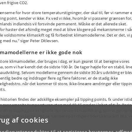
ven frigive CO2.
ænserne for hvor store temperaturstigninger, der skal til, før vi rammer 
ing point, kender vi ikke. Fx ved vi ikke, hvornår vi passerer grænsen for,
nlands indlandsis vil forsvinde permanent. Måske er det allerede sket.
for haster det afsindig meget med at blive klogere på mekanismerne i s
le voldsomme klimaskift og få forbedret klimamodellerne. Det er det, vi g
g med nu,” siger Peter Ditlevsen.
imamodellerne er ikke gode nok
store klimamodeller, der bruges i dag, er kun gearet til at beregne vores
a, som vi har kendt det de sidste 100 år. De tager højde for en stabil, lin
maudvikling. Selvom modellerne gennem de sidste 30 års udvikling er ble
ntlig bedre og inddrager flere og flere faktorer, er de stadig ikke
kelighedstro, når det kommer til store, ikke-lineære ændringer eller tippi
nts.
rhistorien findes der adskillige eksempler på tipping points, fx under isti
r gennemsnits-temperaturen steg med 10-15 grader i løbet af ti år. Peri
til disse tipping points lignede den jævne klimaudvikling, som vi gennem
Derfor vil forskerne også se nærmere på tidligere tiders klimaskift bl.a. v
rug af cookies
lp af data fra iskerneprøver.