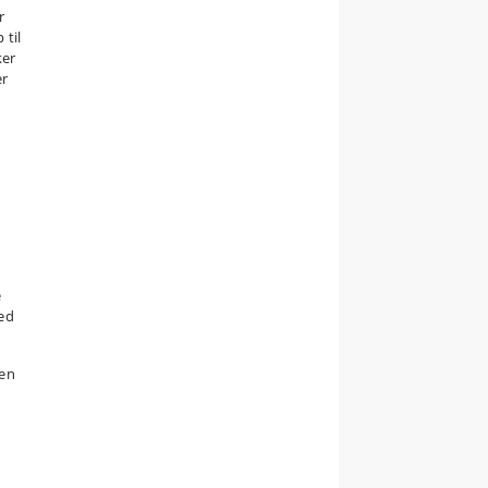
r
 til
ker
er
e
ed
gen