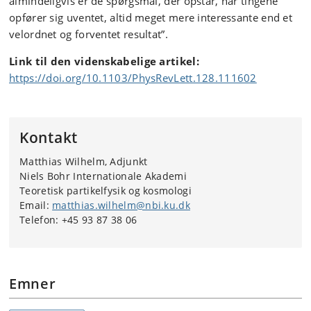
almindeligvis er de spørgsmål, der opstår, når tingene
opfører sig uventet, altid meget mere interessante end et
velordnet og forventet resultat”.
Link til den videnskabelige artikel:
https://doi.org/10.1103/PhysRevLett.128.111602
Kontakt
Matthias Wilhelm, Adjunkt
Niels Bohr Internationale Akademi
Teoretisk partikelfysik og kosmologi
Email:
matthias.wilhelm@nbi.ku.dk
Telefon: +45 93 87 38 06
Emner