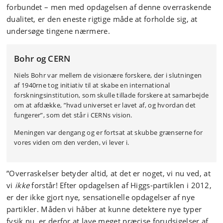
forbundet – men med opdagelsen af denne overraskende
dualitet, er den eneste rigtige måde at forholde sig, at
undersøge tingene nærmere.
Bohr og CERN
Niels Bohr var mellem de visionære forskere, der i slutningen
af 1940rne tog initiativ til at skabe en international
forskningsinstitution, som skulle tillade forskere at samarbejde
om at afdække, ”hvad universet er lavet af, og hvordan det
fungerer”, som det står i CERNs vision.
Meningen var dengang og er fortsat at skubbe grænserne for
vores viden om den verden, vi lever i.
”Overraskelser betyder altid, at det er noget, vi nu ved, at
vi
ikke
forstår! Efter opdagelsen af Higgs-partiklen i 2012,
er der ikke gjort nye, sensationelle opdagelser af nye
partikler. Måden vi håber at kunne detektere nye typer
fysik nu, er derfor at lave meget præcise forudsigelser af,