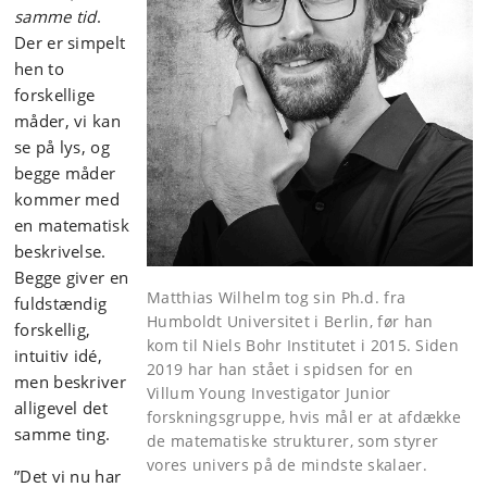
samme tid
.
Der er simpelt
hen to
forskellige
måder, vi kan
se på lys, og
begge måder
kommer med
en matematisk
beskrivelse.
Begge giver en
Matthias Wilhelm tog sin Ph.d. fra
fuldstændig
Humboldt Universitet i Berlin, før han
forskellig,
kom til Niels Bohr Institutet i 2015. Siden
intuitiv idé,
2019 har han stået i spidsen for en
men beskriver
Villum Young Investigator Junior
alligevel det
forskningsgruppe, hvis mål er at afdække
samme ting.
de matematiske strukturer, som styrer
vores univers på de mindste skalaer.
”Det vi nu har