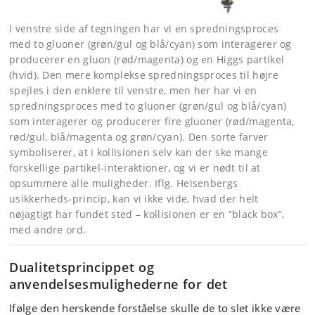
I venstre side af tegningen har vi en spredningsproces
med to gluoner (grøn/gul og blå/cyan) som interagerer og
producerer en gluon (rød/magenta) og en Higgs partikel
(hvid). Den mere komplekse spredningsproces til højre
spejles i den enklere til venstre, men her har vi en
spredningsproces med to gluoner (grøn/gul og blå/cyan)
som interagerer og producerer fire gluoner (rød/magenta,
rød/gul, blå/magenta og grøn/cyan). Den sorte farver
symboliserer, at i kollisionen selv kan der ske mange
forskellige partikel-interaktioner, og vi er nødt til at
opsummere alle muligheder. Iflg. Heisenbergs
usikkerheds-princip, kan vi ikke vide, hvad der helt
nøjagtigt har fundet sted – kollisionen er en ”black box”,
med andre ord.
Dualitetsprincippet og
anvendelsesmulighederne for det
Ifølge den herskende forståelse skulle de to slet ikke være