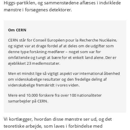
Higgs-partiklen, og sammenstødene aflæses i indviklede
mønstre i forsøgenes detektorer.
Om CERN
CERN står for
Conseil Européen pour la Recherche Nucléaire,
og sigtet var at drage fordel af at deles om de udgifter som
denne type forskning medfører – noget som var for
omfattende og tungt at bære for et enkelt land alene. Der er
øjeblikket 23 medlemsstater.
Men et mindst lige så vigtigt aspekt var international åbenhed
om videnskabelige resultater og den fredelige deling af
videnskabelige fremskridt i vores viden.
Mere end 10.000 forskere fra over 100 nationaliteter
samarbejder på CERN.
Vi kortlægger, hvordan disse mønstre ser ud, og det
teoretiske arbejde, som laves i forbindelse med