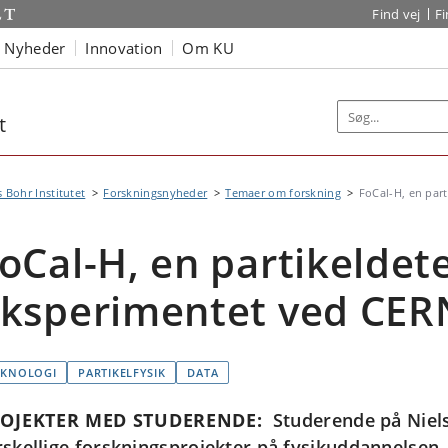
Find vej
F
Nyheder
Innovation
Om KU
t
s Bohr Institutet
Forskningsnyheder
Temaer om forskning
FoCal-H, en part
oCal-H, en partikeldete
ksperimentet ved CER
EKNOLOGI
PARTIKELFYSIK
DATA
OJEKTER MED STUDERENDE:
Studerende på Niels
rskellige forskningsprojekter på fysikuddannelsen,