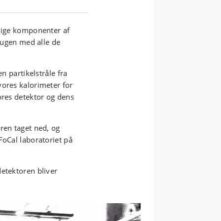
llige komponenter af
r ugen med alle de
n partikelstråle fra
vores kalorimeter for
ores detektor og dens
ren taget ned, og
FoCal laboratoriet på
detektoren bliver