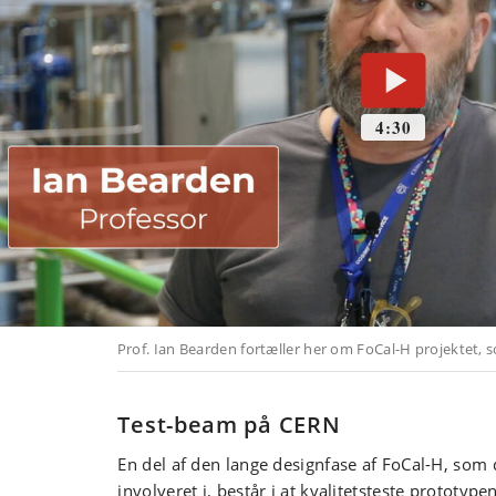
Test-beam på CERN
En del af den lange designfase af FoCal-H, som
involveret i, består i at kvalitetsteste prototypen