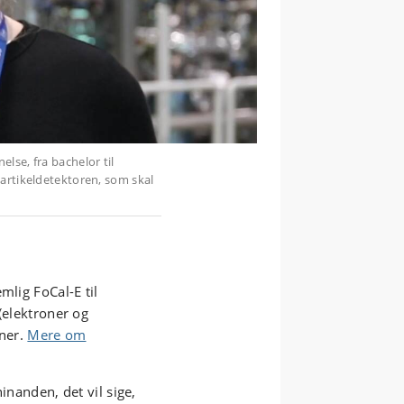
mlig FoCal-E til
(elektroner og
oner.
Mere om
inanden, det vil sige,