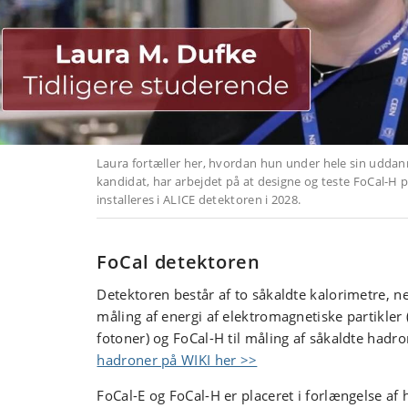
FoCal detektoren
Detektoren består af to såkaldte kalorimetre, ne
måling af energi af elektromagnetiske partikler 
fotoner) og FoCal-H til måling af såkaldte hadr
hadroner på WIKI her >>
FoCal-E og FoCal-H er placeret i forlængelse af h