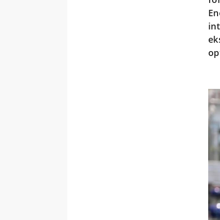
En
in
ek
op