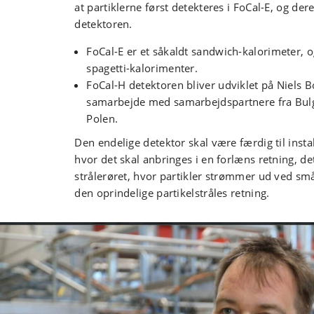
at partiklerne først detekteres i FoCal-E, og dere
detektoren.
FoCal-E er et såkaldt sandwich-kalorimeter, o
spagetti-kalorimenter.
FoCal-H detektoren bliver udviklet på Niels Bo
samarbejde med samarbejdspartnere fra Bulg
Polen.
Den endelige detektor skal være færdig til instal
hvor det skal anbringes i en forlæns retning, det
strålerøret, hvor partikler strømmer ud ved små 
den oprindelige partikelstråles retning.