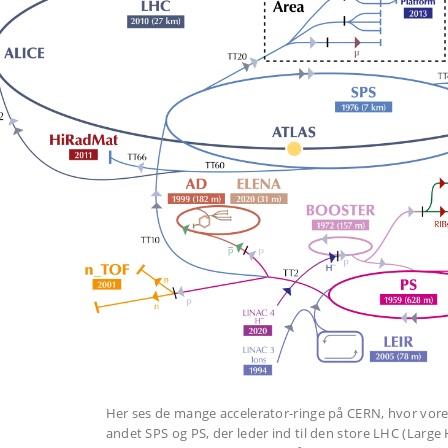
Her ses de mange accelerator-ringe på CERN, hvor vores
andet SPS og PS, der leder ind til den store LHC (Large