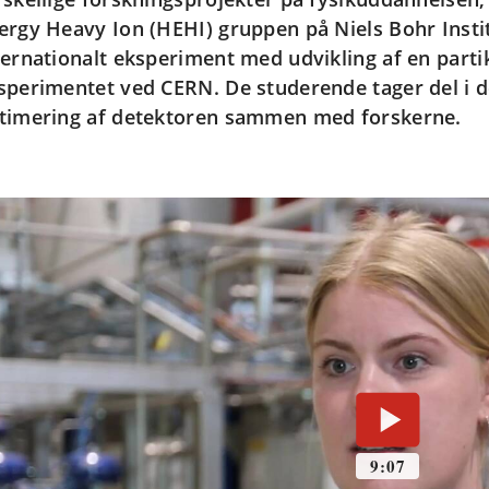
ergy Heavy Ion (HEHI) gruppen på Niels Bohr Institu
ternationalt eksperiment med udvikling af en partik
sperimentet ved CERN. De studerende tager del i de
timering af detektoren sammen med forskerne.