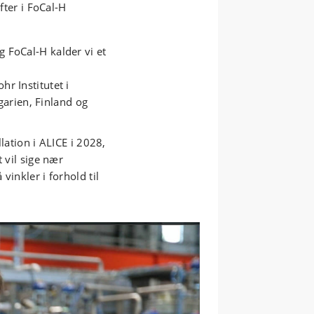
fter i FoCal-H
g FoCal-H kalder vi et
hr Institutet i
arien, Finland og
lation i ALICE i 2028,
 vil sige nær
vinkler i forhold til