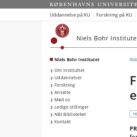
Start
Uddannelse på KU
Forskning på KU
Niels Bohr Institute
Niels Bohr Institutet
Niel
Om instituttet
F
Uddannelser
Forskning
e
Ansatte
Mød os
Ledige stillinger
NBI Biblioteket
T
Kontakt
PR
fo