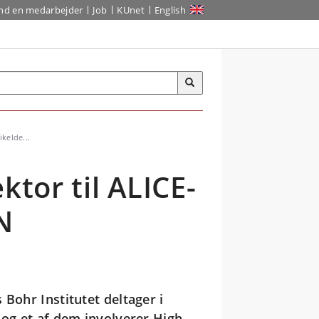
ind en medarbejder
Job
KUnet
English
ikelde...
ktor til ALICE-
N
 Bohr Institutet deltager i
 og et af dem involverer High-