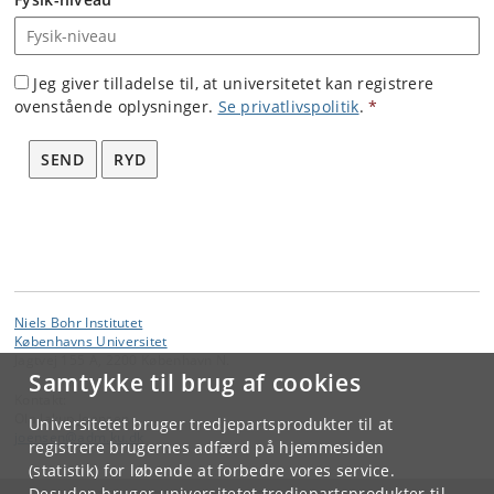
Jeg giver tilladelse til, at universitetet kan registrere
ovenstående oplysninger.
Se privatlivspolitik
.
*
SEND
RYD
Niels Bohr Institutet
Københavns Universitet
Jagtvej 155 A, 2200 København N.
Samtykke til brug af cookies
Kontakt:
Ola Jakup Joensen
Universitetet bruger tredjepartsprodukter til at
joensen
@
adm
.
ku
.
dk
registrere brugernes adfærd på hjemmesiden
(statistik) for løbende at forbedre vores service.
Desuden bruger universitetet tredjepartsprodukter til