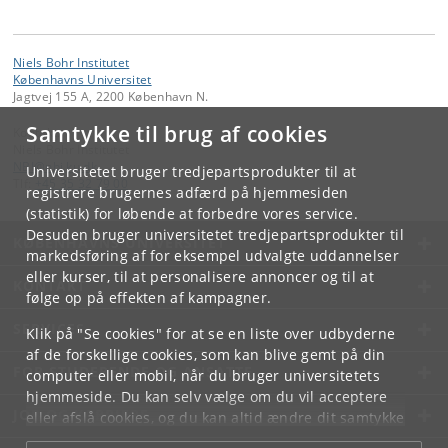
Niels Bohr Institutet
Københavns Universitet
Jagtvej 155 A, 2200 København N.
Samtykke til brug af cookies
Kontakt:
Niels Bohr Institutet
NBI
@
nbi
.
ku
.
dk
Universitetet bruger tredjepartsprodukter til at
Tlf:
+45 35 32 79 00
registrere brugernes adfærd på hjemmesiden
(statistik) for løbende at forbedre vores service.
Desuden bruger universitetet tredjepartsprodukter til
KØBENHAVNS UNIVERSITET
markedsføring af for eksempel udvalgte uddannelser
eller kurser, til at personalisere annoncer og til at
KONTAKT
følge op på effekten af kampagner.
SERVICES
Klik på "Se cookies" for at se en liste over udbyderne
af de forskellige cookies, som kan blive gemt på din
FOR STUDERENDE OG ANSATTE
computer eller mobil, når du bruger universitetets
hjemmeside. Du kan selv vælge om du vil acceptere
JOB OG KARRIERE
eller afslå cookies, og du kan altid ændre dit samtykke
under
Cookie- og privatlivspolitik
som du finder i