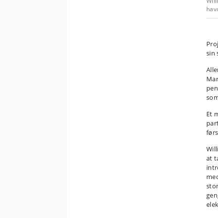
Will
havd
Pro
sin 
Alle
Mar
pen
som
Et 
par
før
Wil
at 
int
med
stor
geng
ele