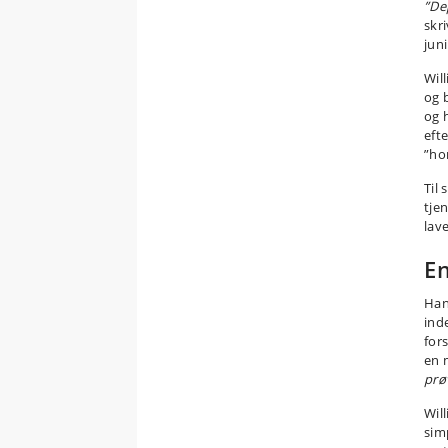
”De
skr
juni
Wil
og 
og 
eft
”ho
Til 
tje
lav
E
Han
ind
for
en 
prø
Will
sim