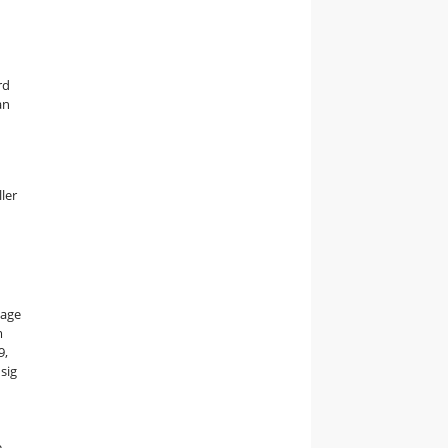
rd
an
ler
bage
m
9,
sig
e