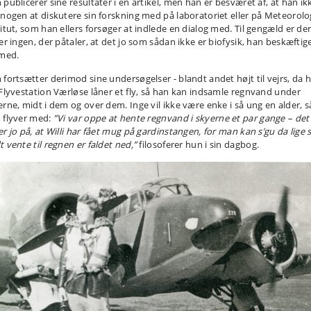
 publicerer sine resultater i en artikel, men han er besværet af, at han ik
 nogen at diskutere sin forskning med på laboratoriet eller på Meteorolo
titut, som han ellers forsøger at indlede en dialog med. Til gengæld er de
er ingen, der påtaler, at det jo som sådan ikke er biofysik, han beskæftig
 med.
 fortsætter derimod sine undersøgelser - blandt andet højt til vejrs, da 
 Flyvestation Værløse låner et fly, så han kan indsamle regnvand under
erne, midt i dem og over dem. Inge vil ikke være enke i så ung en alder, s
 flyver med:
”Vi var oppe at hente regnvand i skyerne et par gange – det
r jo på, at Willi har fået mug på gardinstangen, for man kan s’gu da lige 
t vente til regnen er faldet ned,”
filosoferer hun i sin dagbog.