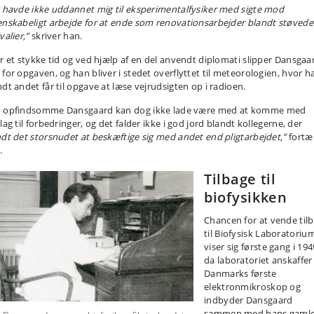
g havde ikke uddannet mig til eksperimentalfysiker med sigte mod
enskabeligt arbejde for at ende som renovationsarbejder blandt støvede
valier,”
skriver han.
er et stykke tid og ved hjælp af en del anvendt diplomati slipper Dansgaa
 for opgaven, og han bliver i stedet overflyttet til meteorologien, hvor h
ndt andet får til opgave at læse vejrudsigten op i radioen.
 opfindsomme Dansgaard kan dog ikke lade være med at komme med
lag til forbedringer, og det falder ikke i god jord blandt kollegerne, der
ndt det storsnudet at beskæftige sig med andet end pligtarbejdet,”
fortæl
.
Tilbage til
biofysikken
Chancen for at vende til
til Biofysisk Laboratoriu
viser sig første gang i 194
da laboratoriet anskaffer 
Danmarks første
elektronmikroskop og
indbyder Dansgaard
sammen med hans gaml