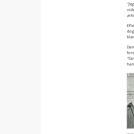
”Je
vid
arki
Eft
dog
bla
Den
fors
”fa
han