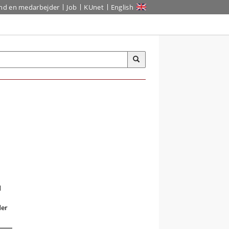
ind en medarbejder
Job
KUnet
English
d
der