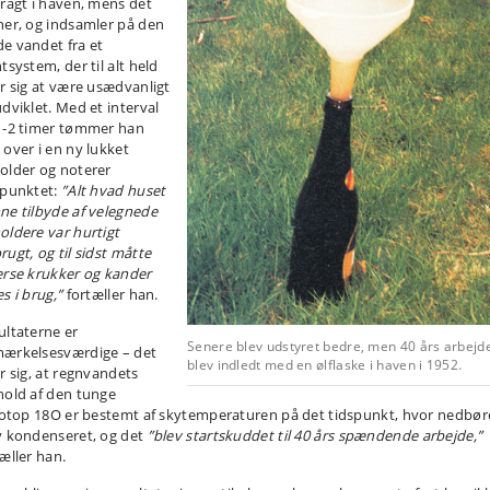
tragt i haven, mens det
ner, og indsamler på den
e vandet fra et
tsystem, der til alt held
er sig at være usædvanligt
udviklet. Med et interval
1-2 timer tømmer han
 over i en ny lukket
older og noterer
spunktet:
”Alt hvad huset
ne tilbyde af velegnede
oldere var hurtigt
rugt, og til sidst måtte
erse krukker og kander
es i brug,”
fortæller han.
ultaterne er
Senere blev udstyret bedre, men 40 års arbejd
ærkelsesværdige – det
blev indledt med en ølflaske i haven i 1952.
er sig, at regnvandets
hold af den tunge
isotop 18O er bestemt af skytemperaturen på det tidspunkt, hvor nedbø
v kondenseret, og det
”blev startskuddet til 40 års spændende arbejde,”
tæller han.