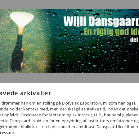
øvede arkivalier
v drømmer han om en stilling på Biofysisk Laboratorium, som han også
ende holder kontakt med, men der skal gå et stykke tid, inden det ønske
ver opfyldt. Direktøren for Meteorologisk Institut, H.P., har nemlig plane
sætte Dansgaard i spidsen for en oprydning af instituttets omfattende og
et rodede bibliotek – en tjans som den ambitiøse Dansgaard ikke finder
eressant: