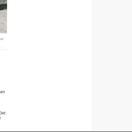
ne
men
Det
d