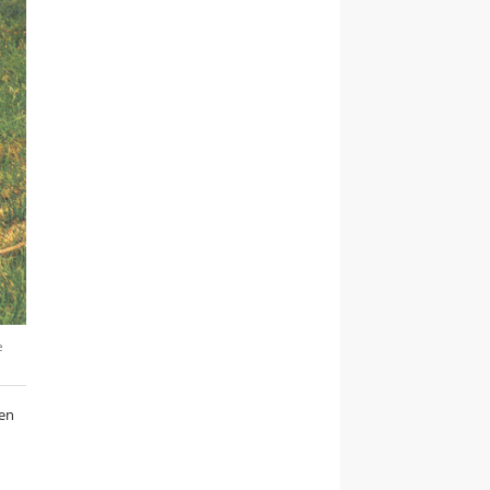
e
ren