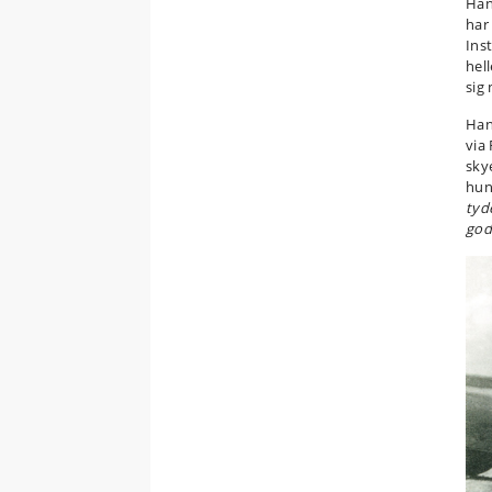
Han
har
Ins
hell
sig
Han
via
sky
hun
tyde
god