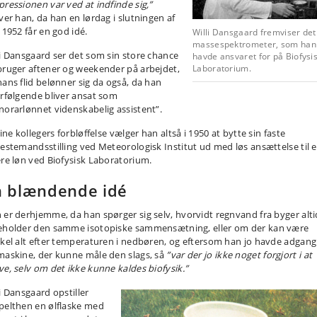
pressionen var ved at indfinde sig,”
iver han, da han en lørdag i slutningen af
 1952 får en god idé.
Willi Dansgaard fremviser det
massespektrometer, som han
li Dansgaard ser det som sin store chance
havde ansvaret for på Biofysi
bruger aftener og weekender på arbejdet,
Laboratorium.
hans flid belønner sig da også, da han
erfølgende bliver ansat som
norarlønnet videnskabelig assistent”.
sine kollegers forbløffelse vælger han altså i 1950 at bytte sin faste
nestemandsstilling ved Meteorologisk Institut ud med løs ansættelse til 
ere løn ved Biofysisk Laboratorium.
n blændende idé
 er derhjemme, da han spørger sig selv, hvorvidt regnvand fra byger alti
eholder den samme isotopiske sammensætning, eller om der kan være
skel alt efter temperaturen i nedbøren, og eftersom han jo havde adgang 
maskine, der kunne måle den slags, så
”var der jo ikke noget forgjort i at
ve, selv om det ikke kunne kaldes biofysik.”
i Dansgaard opstiller
pelthen en ølflaske med