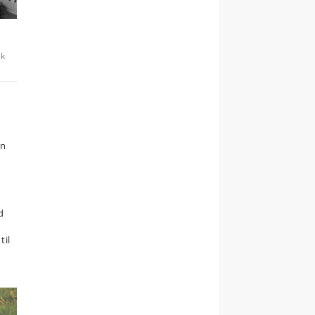
sk
en
d
til