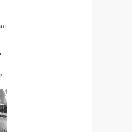
 til
r -
ges