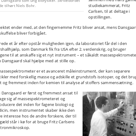
i Dansgaard som ung biofysiker. Skrivebordet
studiekammerat, Fritz
e tilhørt Niels Bohr.
Carlsen, til at deltage i
opstillingen.
jektet ender med, at den fingernemme Fritz bliver ansat, mens Dansgaard
skuffelse bliver forbigået.
rede et år efter opstår muligheden igen, da laboratoriet får del i den
shallhjælp, som Danmark fik fra USA efter 2. verdenskrig, og bruger
gene til at anskaffe sig et nyt instrument – et såkaldt massespektromete
 Dansgaard skal hjælpe med at stille op.
massespektrometer er et avanceret måleinstrument, der kan separere
tikler med forskellig masse og adskille et grundstofs isotoper, og det bru
st og fremmest inden for kemien til analyse af stoffers sammensætning.
li Dansgaard er først og fremmest ansat til
tage sig af massespektrometeret og
roducere det inden for fagene biologi og
icin, men instrumentet skaber ikke den
e interesse hos de andre forskere, der til
æld står i kø for at bruge Fritz Carlsens
ktronmikroskop.