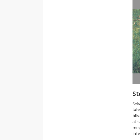
St
Sel
løb
bli
at 
meg
int