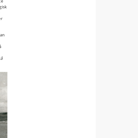
ke
gisk
r
er
han
å
så