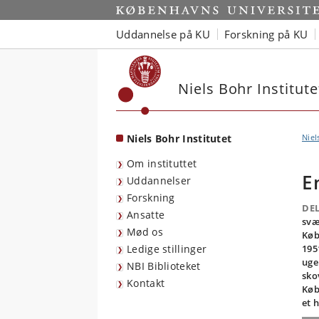
Start
Uddannelse på KU
Forskning på KU
Niels Bohr Institute
Niels Bohr Institutet
Niel
Om instituttet
E
Uddannelser
Forskning
DEL
Ansatte
svæ
Mød os
Køb
Ledige stillinger
195
uge
NBI Biblioteket
sko
Kontakt
Køb
et 