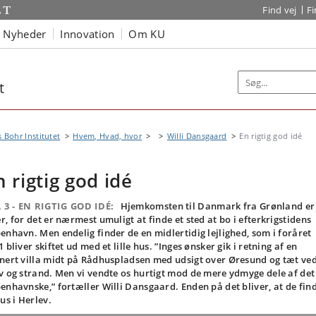
Find vej
F
Nyheder
Innovation
Om KU
t
s Bohr Institutet
Hvem, Hvad, hvor
Willi Dansgaard
En rigtig god idé
n rigtig god idé
 3 - EN RIGTIG GOD IDÉ:
Hjemkomsten til Danmark fra Grønland er
r, for det er nærmest umuligt at finde et sted at bo i efterkrigstidens
enhavn. Men endelig finder de en midlertidig lejlighed, som i foråret
1 bliver skiftet ud med et lille hus. ”Inges ønsker gik i retning af en
nert villa midt på Rådhuspladsen med udsigt over Øresund og tæt ve
v og strand. Men vi vendte os hurtigt mod de mere ydmyge dele af det
enhavnske,” fortæller Willi Dansgaard. Enden på det bliver, at de fin
hus i Herlev.