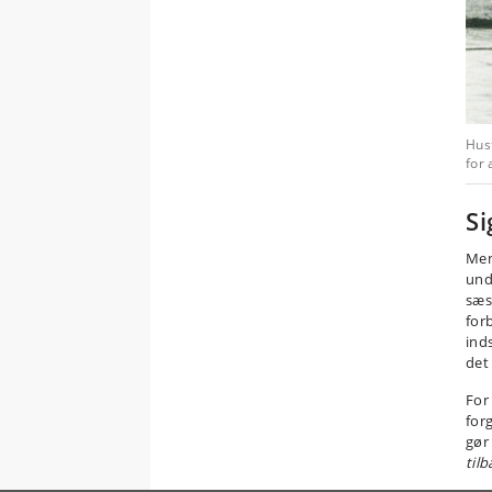
Hust
for
Si
Men
und
sæs
for
ind
det
For
for
gør
til