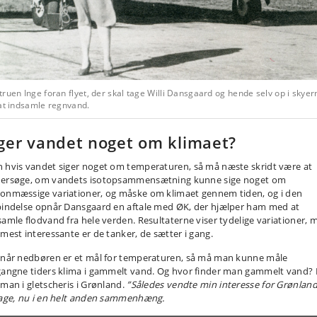
ruen Inge foran flyet, der skal tage Willi Dansgaard og hende selv op i skyer
 at indsamle regnvand.
ger vandet noget om klimaet?
 hvis vandet siger noget om temperaturen, så må næste skridt være at
ersøge, om vandets isotopsammensætning kunne sige noget om
onmæssige variationer, og måske om klimaet gennem tiden, og i den
bindelse opnår Dansgaard en aftale med ØK, der hjælper ham med at
samle flodvand fra hele verden. Resultaterne viser tydelige variationer, 
 mest interessante er de tanker, de sætter i gang.
 når nedbøren er et mål for temperaturen, så må man kunne måle
gangne tiders klima i gammelt vand. Og hvor finder man gammelt vand? 
 man i gletscheris i Grønland.
”Således vendte min interesse for Grønlan
bage, nu i en helt anden sammenhæng.