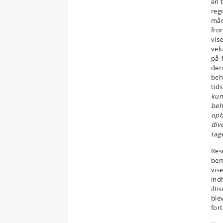
en 
reg
måd
fron
vis
vel
på 
den
beh
tid
kun
beh
opb
div
tag
Res
bem
vis
ind
ilt
ble
for