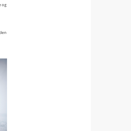
e og
 den