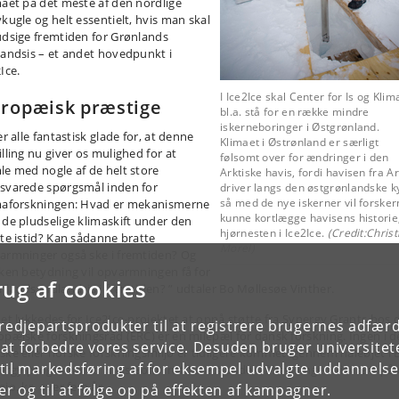
maet på det meste af den nordlige
vkugle og helt essentielt, hvis man skal
udsige fremtiden for Grønlands
landsis – et andet hovedpunkt i
Ice.
I Ice2Ice skal Center for Is og Klim
ropæisk præstige
bl.a. stå for en række mindre
iskerneboringer i Østgrønland.
er alle fantastisk glade for, at denne
Klimaet i Østrønland er særligt
illing nu giver os mulighed for at
følsomt over for ændringer i den
le med nogle af de helt store
Arktiske havis, fordi havisen fra Ar
svarede spørgsmål inden for
driver langs den østgrønlandske ky
så med de nye iskerner vil forsker
maforskningen: Hvad er mekanismerne
kunne kortlægge havisens historie
 de pludselige klimaskift under den
hjørnesten i Ice2Ice.
(Credit:Christ
ste istid? Kan sådanne bratte
Morel)
armninger også ske i fremtiden? Og
lken betydning vil opvarmningen få for
rug af cookies
nlands Indlandsis i fremtiden? ” udtaler Bo Møllesøe Vinther.
det lykkedes for Ice2Ice-projektet at opnå støtte fra Synergy Grants hos 
tredjepartsprodukter til at registrere brugernes adfæ
opæiske forskningsråd (ERC) er en milepæl for dansk forskning. Ingen i d
e at forbedre vores service. Desuden bruger universitet
ske eller norske forskningsmiljø er tidligere kommet igennem nåleøjet i 
il markedsføring af for eksempel udvalgte uddannelser e
ergy-programmet. Niels Bohr Institutets andel af bevillingen vil være på 
io. kr. over fem år.
r og til at følge op på effekten af kampagner.