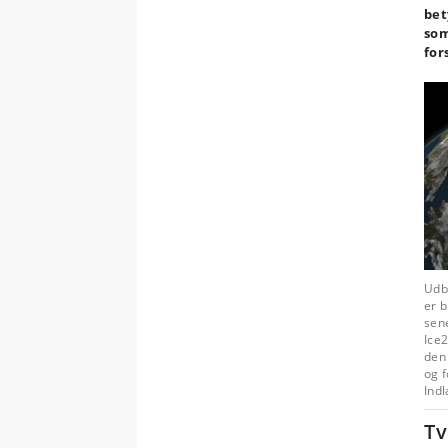
bet
som
for
Udb
er 
sene
Ice2
den 
og 
Indl
Tv