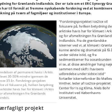
ydning for Grønlands Indlandsis. Der er tale om et ERC Synergy Gr
 har til formål at fremme nyskabende forskning ved at kombiner
skning på tværs af fagmiljøer og institutioner i Europa.
"Forskningsprojektet Ice2Ice vil
fokusere på, hvilken betydning d
arktiske havis har for klimaet i Ark
og for afsmeltningen fra Grønland
Indlandsis. Fra de grønlandske
iskerner ved vi, at klimaet i Grønl
kunne ændre sig dramatisk på få 
under sidste istid, og fra
sedimentkerner fra oceanbunden
vi se, at disse ændringer hang nøj
sammen med skift i havisens
redelsen af permanent havis i Arktis
udbredelse under sidste istid"
blevet 30-50% mindre igennem de
fortæller iskerneforsker Bo Mølle
ste 35 år. Forsknings-projektet
Vinther, leder af Ice2Ice-projektet
Ice vil fokusere på, hvilken betydning
Center for Is og Klima, Niels Bohr
arktiske havis har for klimaet i Arktis
Institutet ved Københavns
for afsmeltningen fra Grønlands
Universitet.
andsis.
ærfagligt projekt