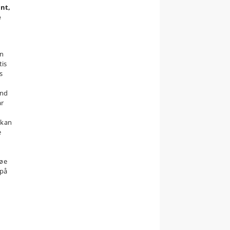
ant,
e
en
tis
s
and
år
 kan
e
søe
 på