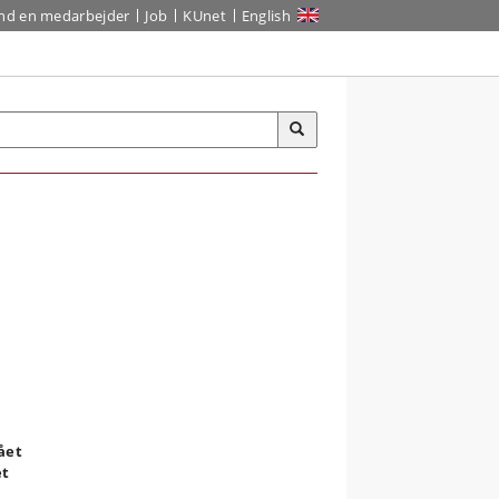
ind en medarbejder
Job
KUnet
English
ået
et