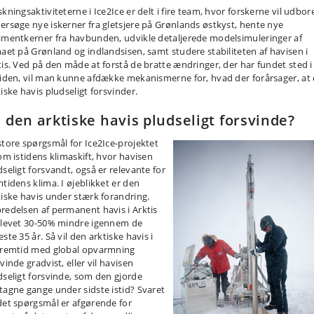
kningsaktiviteterne i Ice2Ice er delt i fire team, hvor forskerne vil udbor
ersøge nye iskerner fra gletsjere på Grønlands østkyst, hente nye
imentkerner fra havbunden, udvikle detaljerede modelsimuleringer af
maet på Grønland og indlandsisen, samt studere stabiliteten af havisen i
tis. Ved på den måde at forstå de bratte ændringer, der har fundet sted i
tiden, vil man kunne afdække mekanismerne for, hvad der forårsager, at
iske havis pludseligt forsvinder.
l den arktiske havis pludseligt forsvinde?
store spørgsmål for Ice2Ice-projektet
 om istidens klimaskift, hvor havisen
dseligt forsvandt, også er relevante for
mtidens klima. I øjeblikket er den
tiske havis under stærk forandring.
redelsen af permanent havis i Arktis
blevet 30-50% mindre igennem de
ste 35 år. Så vil den arktiske havis i
fremtid med global opvarmning
vinde gradvist, eller vil havisen
dseligt forsvinde, som den gjorde
tagne gange under sidste istid? Svaret
det spørgsmål er afgørende for