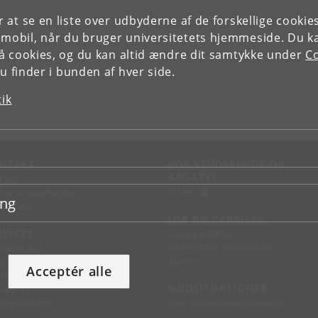
or at se en liste over udbyderne af de forskellige cooki
 mobil, når du bruger universitetets hjemmeside. Du k
slå cookies, og du kan altid ændre dit samtykke under
Co
 finder i bunden af hver side.
tik
NTAKT
FOR STUDERENDE OG
ANSATTE
d vej
KUnet
d en medarbejder
ing
takt KU
JOB OG KARRIERE
RVICES
Ledige stillinger
Jobbank for studerende
sseservice
Alumne
ignguide
Acceptér alle
chandise
NØDSITUATIONER
support
 leverandører
KU's sikkerhedsberedskab