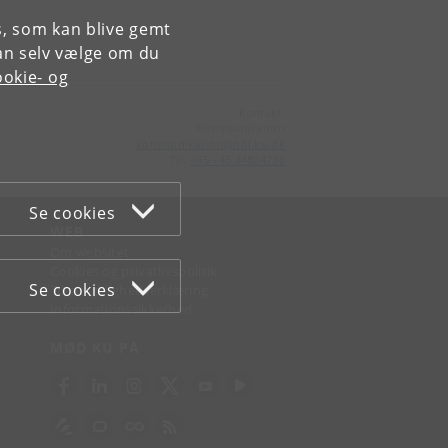
es, som kan blive gemt
an selv vælge om du
okie- og
Kontakt:
Kommunikation
kommunikation
@
nbi
.
ku
.
dk
Tlf:
+45 +45 24804736
Se cookies
WEB
Om websitet
Cookies og privatlivspolitik
Se cookies
Tilgængelighedserklæring
Informationssikkerhed
MØD KU PÅ