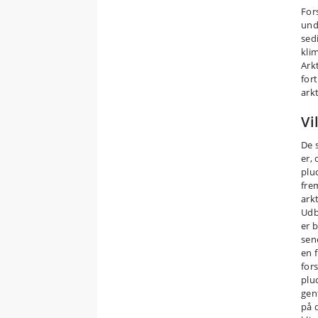
Fors
und
sed
kli
Ark
for
arkt
Vi
De 
er,
plu
fre
ark
Udb
er 
sene
en 
fors
plu
gen
på 