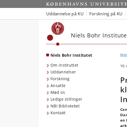
Start
Uddannelse på KU
Forskning på KU
Niels Bohr Institute
Niels Bohr Institutet
Niel
Om instituttet
10.
Uddannelser
P
Forskning
Ansatte
k
Mød os
I
Ledige stillinger
NBI Biblioteket
Cen
Kontakt
Dan
en 
ark