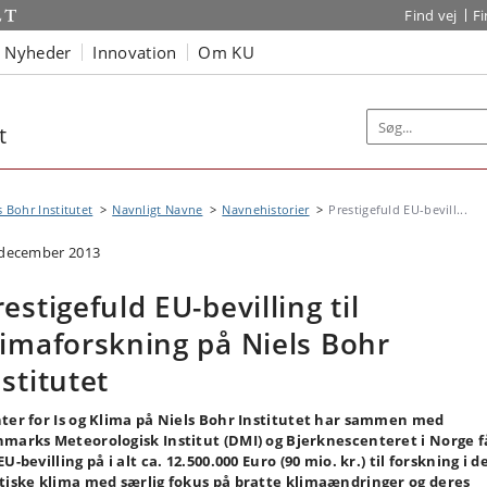
Find vej
F
Nyheder
Innovation
Om KU
t
s Bohr Institutet
Navnligt Navne
Navnehistorier
Prestigefuld EU-bevill...
 december 2013
restigefuld EU-bevilling til
limaforskning på Niels Bohr
nstitutet
ter for Is og Klima på Niels Bohr Institutet har sammen med
marks Meteorologisk Institut (DMI) og Bjerknescenteret i Norge f
EU-bevilling på i alt ca. 12.500.000 Euro (90 mio. kr.) til forskning i d
tiske klima med særlig fokus på bratte klimaændringer og deres