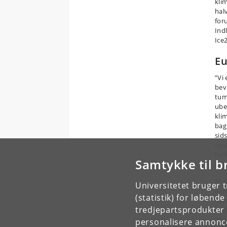
kli
hal
for
Ind
Ice2
Eu
”Vi 
bev
tum
ube
kli
bag
sid
opv
hvi
Samtykke til b
Grø
At 
Universitetet bruger 
Eur
(statistik) for løbend
dan
tredjepartsprodukter t
Syn
30 m
personalisere annonce