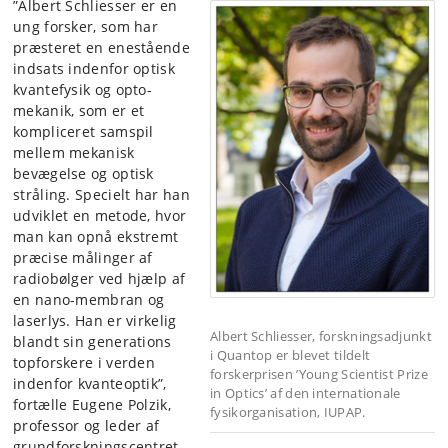
”Albert Schliesser er en
ung forsker, som har
præsteret en enestående
indsats indenfor optisk
kvantefysik og opto-
mekanik, som er et
kompliceret samspil
mellem mekanisk
bevægelse og optisk
stråling. Specielt har han
udviklet en metode, hvor
man kan opnå ekstremt
præcise målinger af
radiobølger ved hjælp af
en nano-membran og
laserlys. Han er virkelig
Albert Schliesser, forskningsadjunkt
blandt sin generations
i Quantop er blevet tildelt
topforskere i verden
forskerprisen ’Young Scientist Prize
indenfor kvanteoptik”,
in Optics’ af den internationale
fortælle Eugene Polzik,
fysikorganisation, IUPAP.
professor og leder af
grundforskningscentret