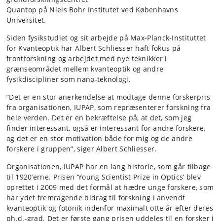
Quantop på Niels Bohr Institutet ved Københavns
Universitet.
Siden fysikstudiet og sit arbejde på Max-Planck-Instituttet
for Kvanteoptik har Albert Schliesser haft fokus på
frontforskning og arbejdet med nye teknikker i
grænseområdet mellem kvanteoptik og andre
fysikdiscipliner som nano-teknologi.
”Det er en stor anerkendelse at modtage denne forskerpris
fra organisationen, IUPAP, som repræsenterer forskning fra
hele verden. Det er en bekræftelse på, at det, som jeg
finder interessant, også er interessant for andre forskere,
og det er en stor motivation både for mig og de andre
forskere i gruppen”, siger Albert Schliesser.
Organisationen, IUPAP har en lang historie, som går tilbage
til 1920’erne. Prisen ’Young Scientist Prize in Optics’ blev
oprettet i 2009 med det formål at hædre unge forskere, som
har ydet fremragende bidrag til forskning i anvendt
kvanteoptik og fotonik indenfor maximalt otte år efter deres
ph.d.-grad. Det er første gang prisen uddeles til en forsker i