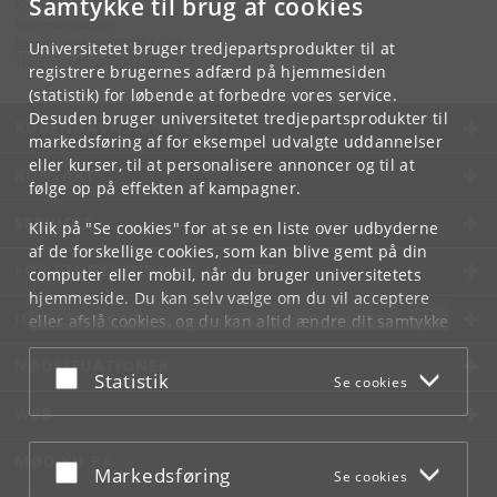
Samtykke til brug af cookies
Kontakt:
Kommunikation
kommunikation
@
nbi
.
ku
.
dk
Universitetet bruger tredjepartsprodukter til at
Tlf:
+45 +45 24804736
registrere brugernes adfærd på hjemmesiden
(statistik) for løbende at forbedre vores service.
Desuden bruger universitetet tredjepartsprodukter til
KØBENHAVNS UNIVERSITET
markedsføring af for eksempel udvalgte uddannelser
eller kurser, til at personalisere annoncer og til at
KONTAKT
følge op på effekten af kampagner.
SERVICES
Klik på "Se cookies" for at se en liste over udbyderne
af de forskellige cookies, som kan blive gemt på din
FOR STUDERENDE OG ANSATTE
computer eller mobil, når du bruger universitetets
hjemmeside. Du kan selv vælge om du vil acceptere
JOB OG KARRIERE
eller afslå cookies, og du kan altid ændre dit samtykke
under
Cookie- og privatlivspolitik
som du finder i
NØDSITUATIONER
bunden af hver side.
Acceptér eller afslå
Statistik
Se cookies
Googles privatlivspolitik
WEB
MØD KU PÅ
Acceptér eller afslå
Markedsføring
Se cookies