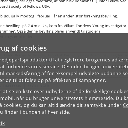
afhandling, der også medførte, at han blev udnævnt til Junior Fellow ved
vard Society of Fellows, USA.
ob Bourjaily modtog i februar i år en anden stor forskningsbevilling.
ne bevilling, på 7,4 mio. kr., kom fra Villum Fondens ’Young Investigator
gramme’. Også denne bevilling bliver anvendt til studier i
edningsamplituder.
rug af cookies
ob Lewis Bourjaily
, Adjunkt, Teoretisk Partikelfysik og Kosmologi, Blegdamsv
tredjepartsprodukter til at registrere brugernes adfæ
 2100 København Ø. Email:
bourjaily@nbi.ku.dk
e at forbedre vores service. Desuden bruger universitet
mner
il markedsføring af for eksempel udvalgte uddannelser e
r og til at følge op på effekten af kampagner.
ARTIKELFYSIK
BEVILLINGER
or at se en liste over udbyderne af de forskellige cooki
 mobil, når du bruger universitetets hjemmeside. Du k
slå cookies, og du kan altid ændre dit samtykke under
Co
 finder i bunden af hver side.
tik