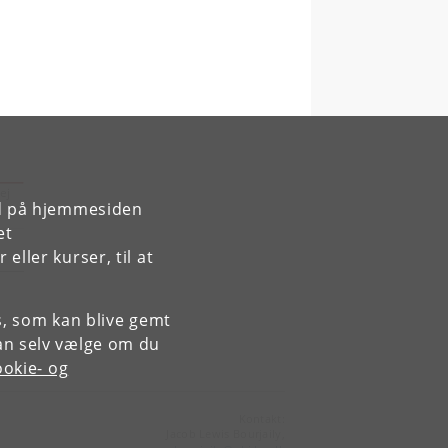
ej
rd på hjemmesiden
et
ller kurser, til at
es, som kan blive gemt
an selv vælge om du
okie- og
Kontakt:
Jacob Lewis Bourjaily,