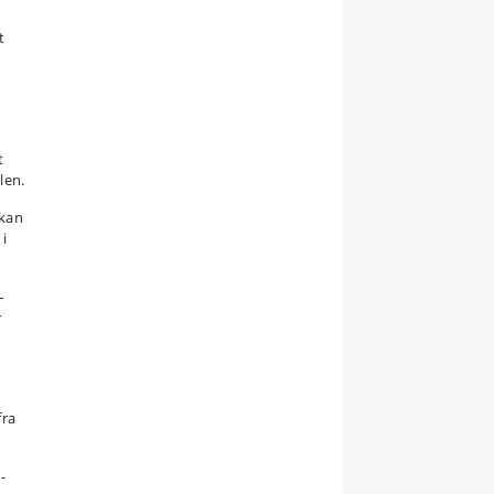
t
t
len.
 kan
 i
–
r
fra
-