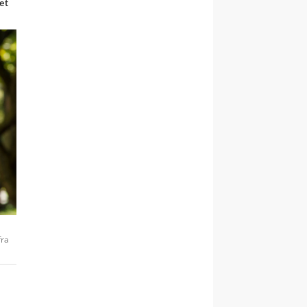
et
fra