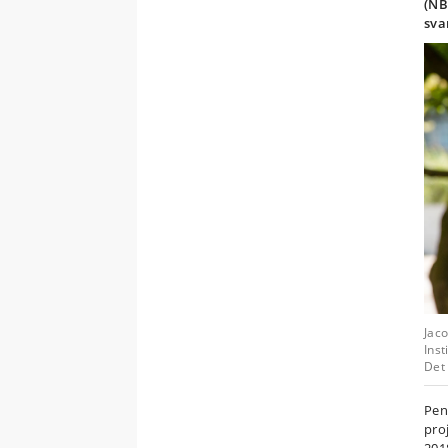
(NB
sva
Jaco
Inst
Det 
Pen
proj