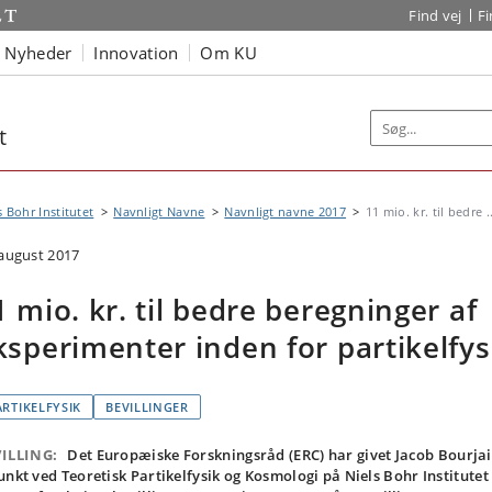
Find vej
F
Nyheder
Innovation
Om KU
t
s Bohr Institutet
Navnligt Navne
Navnligt navne 2017
11 mio. kr. til bedre ..
 august 2017
1 mio. kr. til bedre beregninger af
ksperimenter inden for partikelfys
ARTIKELFYSIK
BEVILLINGER
ILLING:
Det Europæiske Forskningsråd (ERC) har givet Jacob Bourjai
unkt ved Teoretisk Partikelfysik og Kosmologi på Niels Bohr Institutet