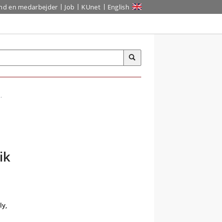
ind en medarbejder
Job
KUnet
English
.
ik
ly,