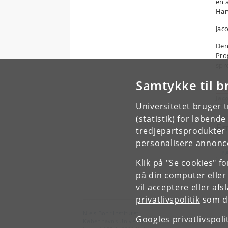
en 
Har
Jac
Den
Pro
spr
Samtykke til b
Jac
Universitetet bruger 
17,
(statistik) for løbend
E
tredjepartsprodukter t
personalisere annonce
P
Klik på "Se cookies" f
på din computer eller
vil acceptere eller af
privatlivspolitik
som du
Niels Bohr Institutet
Googles privatlivspoli
Københavns Universitet