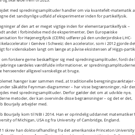
 og skal løbe frem til 2023.
ejdet med spredningsamplituder handler om via kvantefelt-matematik a
egne det sandsynlige udfald af eksperimenter inden for partikelfysik.
egninger af den art er meget vigtige inden for elementarpartikelfysik –
ndt andet i forbindelse med de eksperimenter, Den Europæiske
anisation for Højenergifysik (CERN) udfører på den underjordiske LHC-
tikelaccelerator i Genève i Schweiz; den accelerator, som i 2012 gjorde de
igt for videnskaben langt om længe at påvise eksistensen af Higgs-partik
v om forskere gerne beskæftiger sig med spredningsamplituder, fordi de
vejebringe særdeles værdifulde informationer, er spredningsamplituderne
se henseender alligevel vanskelige at bruge.
blemet hænger især sammen med, at traditionelle beregningsværktøjer 
under såkaldte Feynman-diagrammer – har visse begrænsninger, når de
ejdes med spredningsamplituder. Derfor gælder det om at udvikle nye,
erne metoder, der kan overvinde disse begrænsninger – og det er det,
ob Bourjaily arbejder med.
ob Bourjaily kom til NBI i 2014. Han er oprindelig uddannet matematiker 
versity of Michigan, USA og fra University of Cambridge, England.
011 skrev han doktorafhandling fra det amerikanske Princeton University 