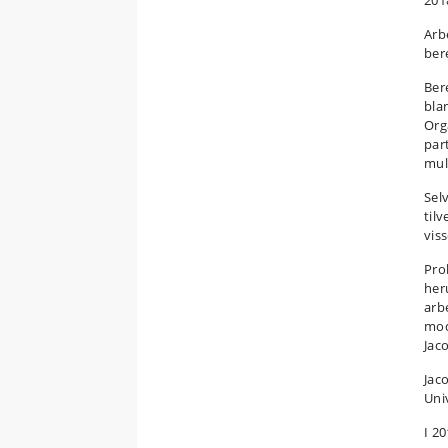
2018
Arb
ber
Ber
bla
Org
par
mul
Sel
til
vis
Pro
her
arb
mod
Jac
Jac
Uni
I 2