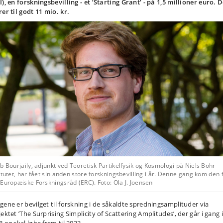
I), en forskningsbevilling - et ’Starting Grant’ - på 1,5 millioner euro. D
rer til godt 11 mio. kr.
b Bourjaily, adjunkt ved Teoretisk Partikelfysik og Kosmologi på Niels Bohr
itutet, har fået sin anden store forskningsbevilling i år. Denne gang kom den 
Europæiske Forskningsråd (ERC). Foto: Ola J. Joensen
gene er bevilget til forskning i de såkaldte spredningsamplituder via
ektet ’The Surprising Simplicity of Scattering Amplitudes’, der går i gang i