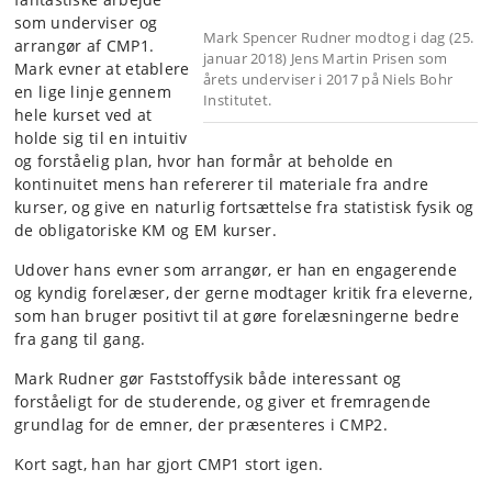
som underviser og
Mark Spencer Rudner modtog i dag (25.
arrangør af CMP1.
januar 2018) Jens Martin Prisen som
Mark evner at etablere
årets underviser i 2017 på Niels Bohr
en lige linje gennem
Institutet.
hele kurset ved at
holde sig til en intuitiv
og forståelig plan, hvor han formår at beholde en
kontinuitet mens han refererer til materiale fra andre
kurser, og give en naturlig fortsættelse fra statistisk fysik og
de obligatoriske KM og EM kurser.
Udover hans evner som arrangør, er han en engagerende
og kyndig forelæser, der gerne modtager kritik fra eleverne,
som han bruger positivt til at gøre forelæsningerne bedre
fra gang til gang
.
Mark Rudner gør Faststoffysik både interessant og
forståeligt for de studerende, og giver et fremragende
grundlag
for de emner, der præsenteres i CMP2.
Kort sagt, han har gjort CMP1 stort igen.