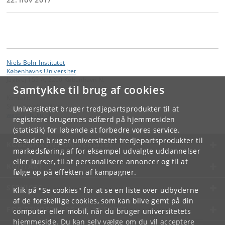
Niels Bohr Institutet
Københavns Universitet
Jagtvej 155 A, 2200 København N.
Samtykke til brug af cookies
Kontakt:
Stine Stenfatt West
Universitetet bruger tredjepartsprodukter til at
west
@
nbi
.
ku
.
dk
registrere brugernes adfærd på hjemmesiden
(statistik) for løbende at forbedre vores service.
Desuden bruger universitetet tredjepartsprodukter til
KØBENHAVNS UNIVERSITET
markedsføring af for eksempel udvalgte uddannelser
eller kurser, til at personalisere annoncer og til at
KONTAKT
følge op på effekten af kampagner.
SERVICES
Klik på "Se cookies" for at se en liste over udbyderne
af de forskellige cookies, som kan blive gemt på din
FOR STUDERENDE OG ANSATTE
computer eller mobil, når du bruger universitetets
hjemmeside. Du kan selv vælge om du vil acceptere