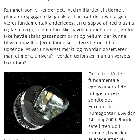
Rummet, som vi kender det, med milliarder af stjerner,
planeter og gigantiske galakser har fra tidernes morgen
været fundamentalt anderledes. En ursuppe af hed plasma
og tæt energi, som endnu ikke havde dannet atomer, endnu
ikke havde skabt gasser som brint og helium, der kunne
blive ophav til stjernedannelse. Uden stjerner til at
udsende lys var universet mørkt, og hvordan observerer
man et mørkt univers? Hvordan udforsker man universets
barndom?
For at forstå de
fundamentale
egenskaber af det
tidlige univers
sendte det
Europæiske
Rumagentur, ESA den
14. maj 2009 Planck
satellitten ud i
rummet, hvor den
allerede efter 50