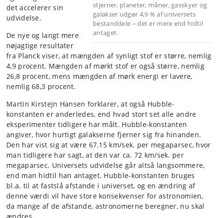
stjerner, planeter, måner, gasskyer og
det accelerer sin
galakser udgør 4,9 % af universets
udvidelse.
bestanddele – det er mere end hidtil
antaget.
De nye og langt mere
nøjagtige resultater
fra Planck viser, at mængden af synligt stof er større, nemlig
4,9 procent. Mængden af mørkt stof er også større, nemlig
26,8 procent, mens mængden af mørk energi er lavere,
nemlig 68,3 procent.
Martin Kirstejn Hansen forklarer, at også Hubble-
konstanten er anderledes, end hvad stort set alle andre
eksperimenter tidligere har målt. Hubble-konstanten
angiver, hvor hurtigt galakserne fjerner sig fra hinanden.
Den har vist sig at være 67.15 km/sek. per megaparsec, hvor
man tidligere har sagt, at den var ca. 72 km/sek. per
megaparsec. Universets udvidelse går altså langsommere,
end man hidtil han antaget. Hubble-konstanten bruges
bl.a. til at fastslå afstande i universet, og en ændring af
denne værdi vil have store konsekvenser for astronomien,
da mange af de afstande, astronomerne beregner, nu skal
ændres.