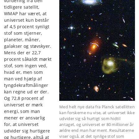
vurdering fra den
tidligere satellit,
WMAP har været, at
universet kun består
af 4,5 procent synligt
stof som stjerner,
planeter, måner,
galakser og støvskyer.
Mens der er 22,7
procent såkaldt mørkt
stof, som ingen ved,
hvad er, men som
man ved hjælp af
tyngdekraftmålinger
kan regne ud er der.
Og 72,8 procent af
universet er mørk
Med helt nye data fra Planck satellitten
energi, som man
kan forskerne nu vise, at universet ikke
mener er ansvarlig
udvider sig så hurtigt som hidtil
for, at universet
antaget, og universet er 80 millioner år
ældre end man har ment. Resultaterne
udvider sig hurtigere
viser også, at det synlige stof som
og hurtigere, altså at