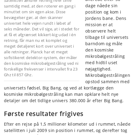
Satellitten ændrer retning hver time
dage nåede sin
samtidig med, at den roterer en gang i
minuttet om sin egen akse. Disse
position og kom i
bevægelser gør, at den skanner
Jordens bane. Dens
universet hele vejen rundt i løbet af
mission er at
seks måneder. Det vil sige, at i stedet for
observere helt
at få et afgrænset kikkert-kig udad i én
tilbage til universets
retning, får man nu et komplet og
barndom og måle
meget detaljeret kort over universet i
den kosmiske
alle retninger. Planck har et meget
mikrobølgestråling
sofistikeret detektor-system, der måler
med hidtil uset
den kosmiske mikrobølgestråling ved ni
nøjagtighed.
forskellige frekvenser i intervallet fra 23
Ghz til 857 Ghz.
Mikrobølgestrålingen
opstod sammen med
universets fødsel, Big Bang, og ved at kortlægge den
kosmiske mikrobølgestråling kan man opklare helt nye
detaljer om det tidlige univers 380.000 år efter Big Bang.
Første resultater frigives
Efter en rejse på 1,5 millioner kilometer ud i rummet, nåede
satellitten i juli 2009 sin position i rummet, og derefter tog