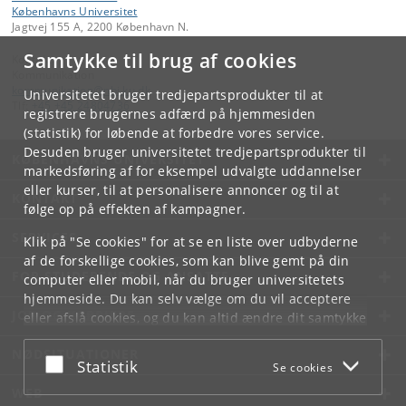
Københavns Universitet
Jagtvej 155 A, 2200 København N.
Samtykke til brug af cookies
Kontakt:
Kommunikation
kommunikation
@
nbi
.
ku
.
dk
Universitetet bruger tredjepartsprodukter til at
Tlf:
+45 +45 24804736
registrere brugernes adfærd på hjemmesiden
(statistik) for løbende at forbedre vores service.
Desuden bruger universitetet tredjepartsprodukter til
KØBENHAVNS UNIVERSITET
markedsføring af for eksempel udvalgte uddannelser
eller kurser, til at personalisere annoncer og til at
KONTAKT
følge op på effekten af kampagner.
SERVICES
Klik på "Se cookies" for at se en liste over udbyderne
af de forskellige cookies, som kan blive gemt på din
FOR STUDERENDE OG ANSATTE
computer eller mobil, når du bruger universitetets
hjemmeside. Du kan selv vælge om du vil acceptere
JOB OG KARRIERE
eller afslå cookies, og du kan altid ændre dit samtykke
under
Cookie- og privatlivspolitik
som du finder i
NØDSITUATIONER
bunden af hver side.
Acceptér eller afslå
Statistik
Se cookies
Googles privatlivspolitik
WEB