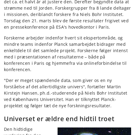
det ca. et halvt år at justere den. Derefter begyndte data at
strømme ned til Jorden. Forskergrupper fra 8 lande deltager
i missionen, deriblandt forskere fra Niels Bohr Institutet.
Torsdag den 21. marts blev de første resultater frigivet ved
en pressekonference på ESA's hovedkontor i Paris.
Forskerne arbejder indenfor hvert sit ekspertområde, og
mindre teams indenfor Planck samarbejdet bidrager med
enkeltdele til det samlede projekt. Forskerne følger intenst
med i præsentationen af resultaterne – både på
konferencen i Paris og hjemmefra via onlineforbindelse til
konferencen.
"Der er meget spændende data, som giver os en ny
forståelse af det allertidligste univers", fortæller Martin
Kirstejn Hansen, ph.d.-studerende på Niels Bohr Institutet
ved Københavns Universitet. Han er tilknyttet Planck-
projektet og følger tæt de nye forskningsresultater.
Universet er ældre end hidtil troet
Den hidtidige